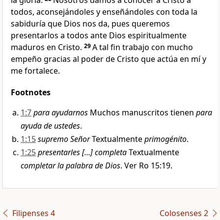
la gloria.
Nosotros damos a conocer a Cristo a
todos, aconsejándoles y enseñándoles con toda la
sabiduría que Dios nos da, pues queremos
presentarlos a todos ante Dios espiritualmente
maduros en Cristo.
29
A tal fin trabajo con mucho
empeño gracias al poder de Cristo que actúa en mí y
me fortalece.
Footnotes
1:7
para ayudarnos
Muchos manuscritos tienen
para
ayuda de ustedes
.
1:15
supremo Señor
Textualmente
primogénito
.
1:25
presentarles […] completa
Textualmente
completar la palabra de Dios
. Ver Ro 15:19.
Filipenses 4
Colosenses 2