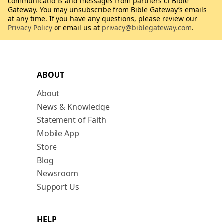
communications and messages from partners of Bible
Gateway. You may unsubscribe from Bible Gateway’s emails
at any time. If you have any questions, please review our
Privacy Policy
or email us at
privacy@biblegateway.com
.
ABOUT
About
News & Knowledge
Statement of Faith
Mobile App
Store
Blog
Newsroom
Support Us
HELP