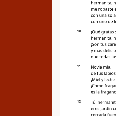
hermanita, n
me robaste e
con una sola
con uno de lo
10
¡Qué gratas s
hermanita, n
¡Son tus cari
y más delici
que todas la
11
Novia mía,
de tus labios
¡Miel y leche
¡Como fragan
es la fraganc
12
Tú, hermanit
eres jardín c
cerrada fuen