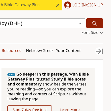
h Bible Gateway Plus.
LOG IN/SIGN UP
Hoy (DHH)
Font Size
Resources
Hebrew/Greek
Your Content
Go deeper in this passage.
With
Bible
PLUS
Gateway Plus
, trusted
Study Bible notes
and commentary
show beside the verses
you're reading—so you can explore the
meaning and context of Scripture without
leaving the page.
Start 7-day free trial
Learn More