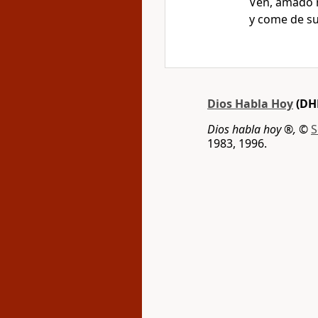
Ven, amado m
y come de su
Dios Habla Hoy
(DH
Dios habla hoy ®,
©
S
1983, 1996.