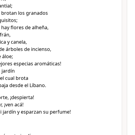
ntial;
 brotan los granados
uisitos;
 hay flores de alheña,
frán,
ca y canela,
de árboles de incienso,
 áloe;
ejores especias aromáticas!
 jardín
el cual brota
baja desde el Líbano.
rte, ¡despierta!
r, ¡ven acá!
i jardín y esparzan su perfume!