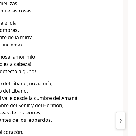
mellizas
ntre las rosas.
a el día
sombras,
te de la mirra,
l incienso.
mosa, amor mío;
ies a cabeza!
 defecto alguno!
 del Líbano, novia mía;
 del Líbano.
 valle desde la cumbre del Amaná,
bre del Senir y del Hermón;
evas de los leones,
ntes de los leopardos.
l corazón,