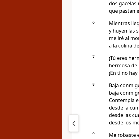
dos gacelas 
que pastan e
6
Mientras lleg
y huyen las 
me iré al mon
a la colina de
7
¡Tú eres her
hermosa de p
¡En ti no hay
8
Baja conmigo
baja conmigo
Contempla el
desde la cum
desde las cu
desde los mo
9
Me robaste e