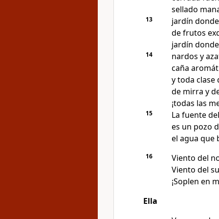
sellado mana
13
jardín donde
de frutos exq
jardín donde
14
nardos y aza
caña aromáti
y toda clase 
de mirra y de
¡todas las m
15
La fuente del
es un pozo d
el agua que 
16
Viento del no
Viento del su
¡Soplen en m
Ella