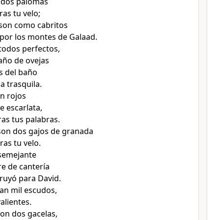
n dos palomas
as tu velo;
 son como cabritos
por los montes de Galaad.
 todos perfectos,
año de ovejas
as del baño
la trasquila.
on rojos
e escarlata,
as tus palabras.
 son dos gajos de granada
ras tu velo.
 semejante
rre de cantería
ruyó para David.
gan mil escudos,
alientes.
on dos gacelas,