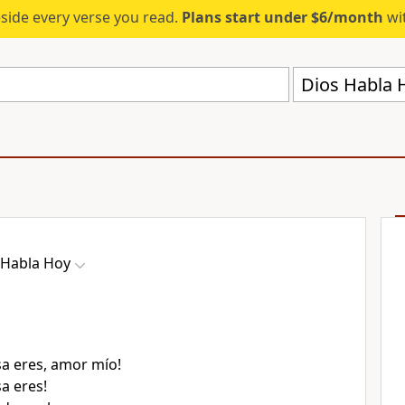
eside every verse you read.
Plans start under $6/month
wit
Dios Habla 
 Habla Hoy
a eres, amor mío!
a eres!