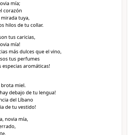
ovia mía;
l corazón
 mirada tuya,
s hilos de tu collar.
on tus caricias,
ovia mía!
cias más dulces que el vino,
osos tus perfumes
s especias aromáticas!
 brota miel.
 hay debajo de tu lengua!
cia del Líbano
ia de tu vestido!
a, novia mía,
errado,
te,