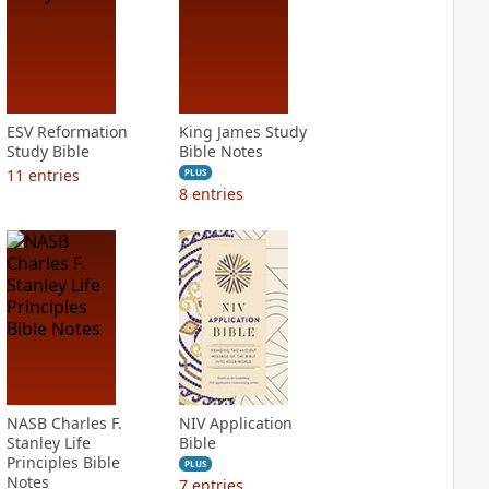
ESV Reformation
King James Study
Study Bible
Bible Notes
11
entries
PLUS
8
entries
NASB Charles F.
NIV Application
Stanley Life
Bible
Principles Bible
PLUS
Notes
7
entries