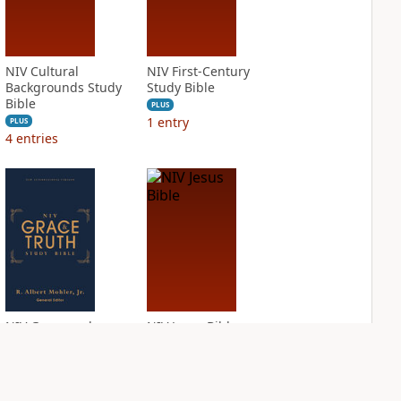
NIV Cultural
NIV First-Century
Backgrounds Study
Study Bible
Bible
PLUS
1
entry
PLUS
4
entries
NIV Grace and
NIV Jesus Bible
Truth Study Bible
PLUS
1
entry
PLUS
3
entries