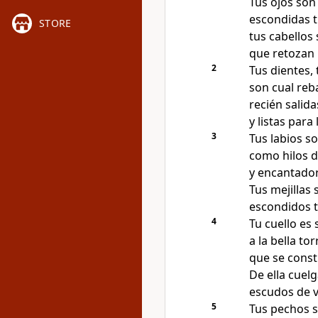
Tus ojos so
escondidas tr
STORE
tus cabellos
que retozan 
2
Tus dientes,
son cual reb
recién salid
y listas para 
3
Tus labios s
como hilos d
y encantador
Tus mejillas
escondidos t
4
Tu cuello es
a la bella to
que se const
De ella cuel
escudos de v
5
Tus pechos s