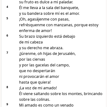
su fruto es dulce a mi paladar.
4
Él me lleva a la sala del banquete,
y su bandera sobre mí es el amor.
5
¡Oh, agasájenme con pasas,
refrésquenme con manzanas, porque estoy
enferma de amor!
6
Su brazo izquierdo está debajo
de mi cabeza
y su derecho me abraza.
7
¡Júrenme, oh hijas de Jerusalén,
por las ciervas
y por las gacelas del campo,
que no despertarán
ni provocarán el amor
hasta que quiera!
8
¡La voz de mi amado!
Él viene saltando sobre los montes, brincando
sobre las colinas.
9
Mi amado es como un venado