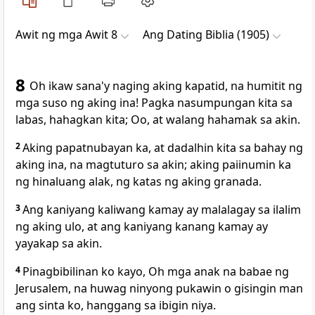
Awit ng mga Awit 8
Ang Dating Biblia (1905)
8
Oh ikaw sana'y naging aking kapatid, na humitit ng
mga suso ng aking ina! Pagka nasumpungan kita sa
labas, hahagkan kita; Oo, at walang hahamak sa akin.
2
Aking papatnubayan ka, at dadalhin kita sa bahay ng
aking ina, na magtuturo sa akin; aking paiinumin ka
ng hinaluang alak, ng katas ng aking granada.
3
Ang kaniyang kaliwang kamay ay malalagay sa ilalim
ng aking ulo, at ang kaniyang kanang kamay ay
yayakap sa akin.
4
Pinagbibilinan ko kayo, Oh mga anak na babae ng
Jerusalem, na huwag ninyong pukawin o gisingin man
ang sinta ko, hanggang sa ibigin niya.