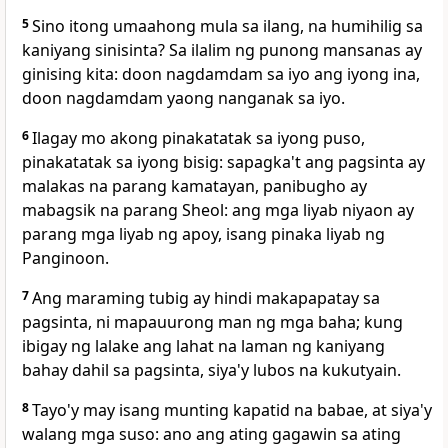
5
Sino itong umaahong mula sa ilang, na humihilig sa
kaniyang sinisinta? Sa ilalim ng punong mansanas ay
ginising kita: doon nagdamdam sa iyo ang iyong ina,
doon nagdamdam yaong nanganak sa iyo.
6
Ilagay mo akong pinakatatak sa iyong puso,
pinakatatak sa iyong bisig: sapagka't ang pagsinta ay
malakas na parang kamatayan, panibugho ay
mabagsik na parang Sheol: ang mga liyab niyaon ay
parang mga liyab ng apoy, isang pinaka liyab ng
Panginoon.
7
Ang maraming tubig ay hindi makapapatay sa
pagsinta, ni mapauurong man ng mga baha; kung
ibigay ng lalake ang lahat na laman ng kaniyang
bahay dahil sa pagsinta, siya'y lubos na kukutyain.
8
Tayo'y may isang munting kapatid na babae, at siya'y
walang mga suso: ano ang ating gagawin sa ating