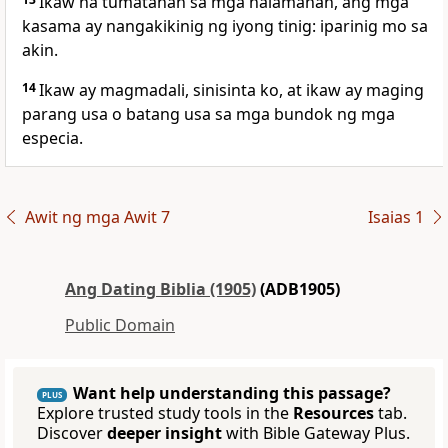
Ikaw na tumatahan sa mga halamanan, ang mga
kasama ay nangakikinig ng iyong tinig: iparinig mo sa
akin.
14
Ikaw ay magmadali, sinisinta ko, at ikaw ay maging
parang usa o batang usa sa mga bundok ng mga
especia.
Awit ng mga Awit 7
Isaias 1
Ang Dating Biblia (1905)
(ADB1905)
Public Domain
Want help understanding this passage?
PLUS
Explore trusted study tools in the
Resources
tab.
Discover
deeper insight
with Bible Gateway Plus.