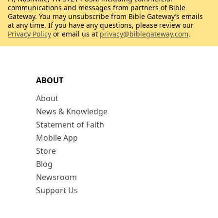
communications and messages from partners of Bible
Gateway. You may unsubscribe from Bible Gateway’s emails
at any time. If you have any questions, please review our
Privacy Policy
or email us at
privacy@biblegateway.com
.
ABOUT
About
News & Knowledge
Statement of Faith
Mobile App
Store
Blog
Newsroom
Support Us