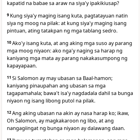
kapatid na babae sa araw na siya'y ipakikiusap?
9
Kung siya'y maging isang kuta, pagtatayuan natin
siya ng moog na pilak: at kung siya'y maging isang
pintuan, ating tatakpan ng mga tablang sedro.
10
Ako'y isang kuta, at ang aking mga suso ay parang
mga moog niyaon: ako nga'y naging sa harap ng
kaniyang mga mata ay parang nakakasumpong ng
kapayapaan.
11
Si Salomon ay may ubasan sa Baal-hamon;
kaniyang pinaupahan ang ubasan sa mga
tagapamahala; bawa't isa'y nagdadala dahil sa bunga
niyaon ng isang libong putol na pilak.
12
Ang aking ubasan na akin ay nasa harap ko; ikaw,
Oh Salomon, ay magkakaroon ng libo, at ang
nangagiingat ng bunga niyaon ay dalawang daan.
13