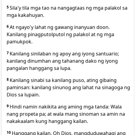
5
Sila'y tila mga tao na nangagtaas ng mga palakol sa
mga kakahuyan.
6
At ngayo'y lahat ng gawang inanyuan doon.
Kanilang pinagputolputol ng palakol at ng mga
pamukpok.
7
Kanilang sinilaban ng apoy ang iyong santuario;
kanilang dinumhan ang tahanang dako ng iyong
pangalan hanggang sa lupa.
8
Kanilang sinabi sa kanilang puso, ating gibaing
paminsan: kanilang sinunog ang lahat na sinagoga ng
Dios sa lupain.
9
Hindi namin nakikita ang aming mga tanda: Wala
nang propeta pa; at wala mang sinoman sa amin na
nakakaalam kung hanggang kailan.
10
Hanggang kailan, Oh Dios, mangduduwahagi ang