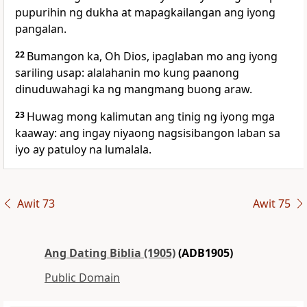
pupurihin ng dukha at mapagkailangan ang iyong
pangalan.
22
Bumangon ka, Oh Dios, ipaglaban mo ang iyong
sariling usap: alalahanin mo kung paanong
dinuduwahagi ka ng mangmang buong araw.
23
Huwag mong kalimutan ang tinig ng iyong mga
kaaway: ang ingay niyaong nagsisibangon laban sa
iyo ay patuloy na lumalala.
Awit 73
Awit 75
Ang Dating Biblia (1905)
(ADB1905)
Public Domain