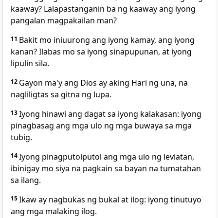
kaaway? Lalapastanganin ba ng kaaway ang iyong
pangalan magpakailan man?
11
Bakit mo iniuurong ang iyong kamay, ang iyong
kanan? Ilabas mo sa iyong sinapupunan, at iyong
lipulin sila.
12
Gayon ma'y ang Dios ay aking Hari ng una, na
nagliligtas sa gitna ng lupa.
13
Iyong hinawi ang dagat sa iyong kalakasan: iyong
pinagbasag ang mga ulo ng mga buwaya sa mga
tubig.
14
Iyong pinagputolputol ang mga ulo ng leviatan,
ibinigay mo siya na pagkain sa bayan na tumatahan
sa ilang.
15
Ikaw ay nagbukas ng bukal at ilog: iyong tinutuyo
ang mga malaking ilog.