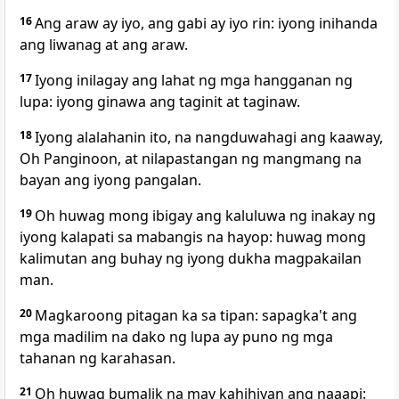
16
Ang araw ay iyo, ang gabi ay iyo rin: iyong inihanda
ang liwanag at ang araw.
17
Iyong inilagay ang lahat ng mga hangganan ng
lupa: iyong ginawa ang taginit at taginaw.
18
Iyong alalahanin ito, na nangduwahagi ang kaaway,
Oh Panginoon, at nilapastangan ng mangmang na
bayan ang iyong pangalan.
19
Oh huwag mong ibigay ang kaluluwa ng inakay ng
iyong kalapati sa mabangis na hayop: huwag mong
kalimutan ang buhay ng iyong dukha magpakailan
man.
20
Magkaroong pitagan ka sa tipan: sapagka't ang
mga madilim na dako ng lupa ay puno ng mga
tahanan ng karahasan.
21
Oh huwag bumalik na may kahihiyan ang naaapi: