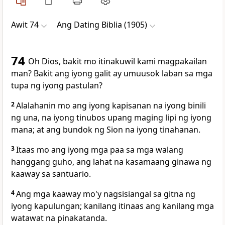
Awit 74
Ang Dating Biblia (1905)
74
Oh Dios, bakit mo itinakuwil kami magpakailan
man? Bakit ang iyong galit ay umuusok laban sa mga
tupa ng iyong pastulan?
2
Alalahanin mo ang iyong kapisanan na iyong binili
ng una, na iyong tinubos upang maging lipi ng iyong
mana; at ang bundok ng Sion na iyong tinahanan.
3
Itaas mo ang iyong mga paa sa mga walang
hanggang guho, ang lahat na kasamaang ginawa ng
kaaway sa santuario.
4
Ang mga kaaway mo'y nagsisiangal sa gitna ng
iyong kapulungan; kanilang itinaas ang kanilang mga
watawat na pinakatanda.