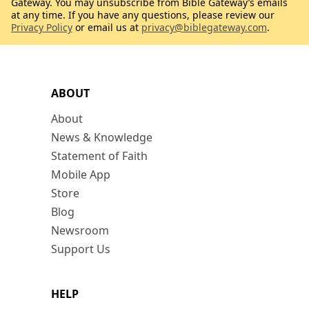
Gateway. You may unsubscribe from Bible Gateway’s emails
at any time. If you have any questions, please review our
Privacy Policy
or email us at
privacy@biblegateway.com
.
ABOUT
About
News & Knowledge
Statement of Faith
Mobile App
Store
Blog
Newsroom
Support Us
HELP