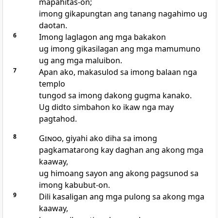
mapahitas-on;
imong gikapungtan ang tanang nagahimo ug
daotan.
6
Imong laglagon ang mga bakakon
ug imong gikasilagan ang mga mamumuno
ug ang mga maluibon.
7
Apan ako, makasulod sa imong balaan nga
templo
tungod sa imong dakong gugma kanako.
Ug didto simbahon ko ikaw nga may
pagtahod.
8
Ginoo
, giyahi ako diha sa imong
pagkamatarong kay daghan ang akong mga
kaaway,
ug himoang sayon ang akong pagsunod sa
imong kabubut-on.
9
Dili kasaligan ang mga pulong sa akong mga
kaaway,