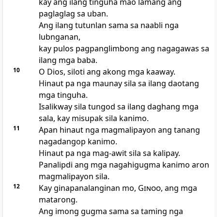
kay ang ilang tinguha mao lamang ang
paglaglag sa uban.
Ang ilang tutunlan sama sa naabli nga
lubnganan,
kay pulos pagpanglimbong ang nagagawas sa
ilang mga baba.
10
O Dios, siloti ang akong mga kaaway.
Hinaut pa nga maunay sila sa ilang daotang
mga tinguha.
Isalikway sila tungod sa ilang daghang mga
sala, kay misupak sila kanimo.
11
Apan hinaut nga magmalipayon ang tanang
nagadangop kanimo.
Hinaut pa nga mag-awit sila sa kalipay.
Panalipdi ang mga nagahigugma kanimo aron
magmalipayon sila.
12
Kay ginapanalanginan mo,
Ginoo
, ang mga
matarong.
Ang imong gugma sama sa taming nga