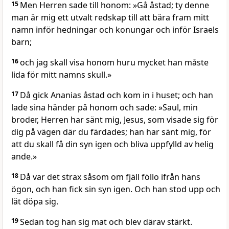
15
Men Herren sade till honom: »Gå åstad; ty denne
man är mig ett utvalt redskap till att bära fram mitt
namn inför hedningar och konungar och inför Israels
barn;
16
och jag skall visa honom huru mycket han måste
lida för mitt namns skull.»
17
Då gick Ananias åstad och kom in i huset; och han
lade sina händer på honom och sade: »Saul, min
broder, Herren har sänt mig, Jesus, som visade sig för
dig på vägen där du färdades; han har sänt mig, för
att du skall få din syn igen och bliva uppfylld av helig
ande.»
18
Då var det strax såsom om fjäll föllo ifrån hans
ögon, och han fick sin syn igen. Och han stod upp och
lät döpa sig.
19
Sedan tog han sig mat och blev därav stärkt.