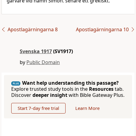
garvare vid namn Simon. senare ett grekiskt.
Apostlagärningarna 8
Apostlagärningarna 10
Svenska 1917
(SV1917)
by
Public Domain
Want help understanding this passage?
PLUS
Explore trusted study tools in the
Resources
tab.
Discover
deeper insight
with Bible Gateway Plus.
Start 7-day free trial
Learn More