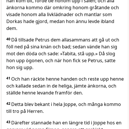
han kom dit, förde de honom upp i salen; och alla
änkorna kommo där omkring honom gråtande och
visade honom alla livklädnader och mantlar som
Dorkas hade gjord, medan hon ännu levde ibland
dem.
40
Då tillsade Petrus dem allasammans att gå ut och
föll ned på sina knän och bad; sedan vände han sig
mot den döda och sade: »Tabita, stå upp.» Då slog
hon upp ögonen, och när hon fick se Petrus, satte
hon sig upp.
41
Och han räckte henne handen och reste upp henne
och kallade sedan in de heliga, jämte änkorna, och
ställde henne levande framför den.
42
Detta blev bekant i hela Joppe, och många kommo
till tro på Herren.
43
Därefter stannade han en längre tid i Joppe hos en