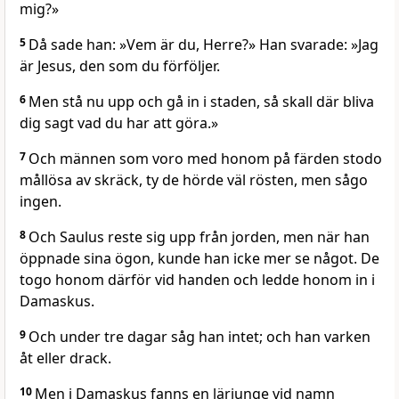
mig?»
5
Då sade han: »Vem är du, Herre?» Han svarade: »Jag
är Jesus, den som du förföljer.
6
Men stå nu upp och gå in i staden, så skall där bliva
dig sagt vad du har att göra.»
7
Och männen som voro med honom på färden stodo
mållösa av skräck, ty de hörde väl rösten, men sågo
ingen.
8
Och Saulus reste sig upp från jorden, men när han
öppnade sina ögon, kunde han icke mer se något. De
togo honom därför vid handen och ledde honom in i
Damaskus.
9
Och under tre dagar såg han intet; och han varken
åt eller drack.
10
Men i Damaskus fanns en lärjunge vid namn