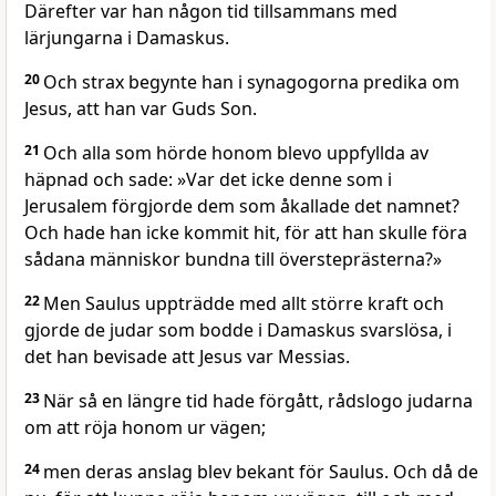
Därefter var han någon tid tillsammans med
lärjungarna i Damaskus.
20
Och strax begynte han i synagogorna predika om
Jesus, att han var Guds Son.
21
Och alla som hörde honom blevo uppfyllda av
häpnad och sade: »Var det icke denne som i
Jerusalem förgjorde dem som åkallade det namnet?
Och hade han icke kommit hit, för att han skulle föra
sådana människor bundna till översteprästerna?»
22
Men Saulus uppträdde med allt större kraft och
gjorde de judar som bodde i Damaskus svarslösa, i
det han bevisade att Jesus var Messias.
23
När så en längre tid hade förgått, rådslogo judarna
om att röja honom ur vägen;
24
men deras anslag blev bekant för Saulus. Och då de