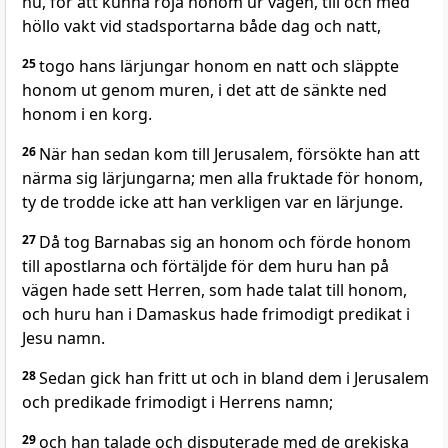
nu, för att kunna röja honom ur vägen, till och med
höllo vakt vid stadsportarna både dag och natt,
25
togo hans lärjungar honom en natt och släppte
honom ut genom muren, i det att de sänkte ned
honom i en korg.
26
När han sedan kom till Jerusalem, försökte han att
närma sig lärjungarna; men alla fruktade för honom,
ty de trodde icke att han verkligen var en lärjunge.
27
Då tog Barnabas sig an honom och förde honom
till apostlarna och förtäljde för dem huru han på
vägen hade sett Herren, som hade talat till honom,
och huru han i Damaskus hade frimodigt predikat i
Jesu namn.
28
Sedan gick han fritt ut och in bland dem i Jerusalem
och predikade frimodigt i Herrens namn;
29
och han talade och disputerade med de grekiska