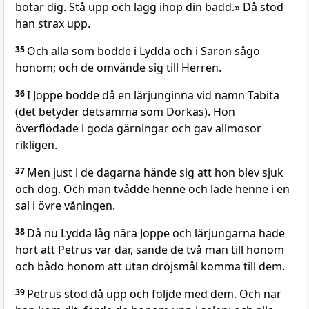
botar dig. Stå upp och lägg ihop din bädd.» Då stod
han strax upp.
35
Och alla som bodde i Lydda och i Saron sågo
honom; och de omvände sig till Herren.
36
I Joppe bodde då en lärjunginna vid namn Tabita
(det betyder detsamma som Dorkas). Hon
överflödade i goda gärningar och gav allmosor
rikligen.
37
Men just i de dagarna hände sig att hon blev sjuk
och dog. Och man tvådde henne och lade henne i en
sal i övre våningen.
38
Då nu Lydda låg nära Joppe och lärjungarna hade
hört att Petrus var där, sände de två män till honom
och bådo honom att utan dröjsmål komma till dem.
39
Petrus stod då upp och följde med dem. Och när