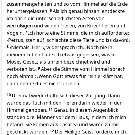
zusammengehalten und so vom Himmel auf die Erde
heruntergelassen.
6
Als ich genau hinsah, entdeckte
ich darin die unterschiedlichsten Arten von
vierfüßigen und wilden Tieren, von Kriechtieren und
Vögeln.
7
Ich hörte eine Stimme, die mich aufforderte:
›Petrus, steh auf, schlachte diese Tiere und iss davon!‹
8
›Niemals, Herr‹, widersprach ich. ›Noch nie in
meinem Leben habe ich etwas gegessen, was in
Moses Gesetz als unrein bezeichnet wird und
verboten ist.‹
9
Aber die Stimme vom Himmel sprach
noch einmal: ›Wenn Gott etwas für rein erklärt hat,
dann nenne du es nicht unrein.‹
10
Dreimal wiederholte sich dieser Vorgang. Dann
wurde das Tuch mit den Tieren darin wieder in den
Himmel gehoben.
11
Genau in diesem Augenblick
standen drei Männer vor dem Haus, in dem ich mich
befand. Sie kamen aus Cäsarea und waren zu mir
geschickt worden.
12
Der Heilige Geist forderte mich