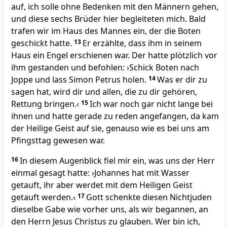
auf, ich solle ohne Bedenken mit den Männern gehen,
und diese sechs Brüder hier begleiteten mich. Bald
trafen wir im Haus des Mannes ein, der die Boten
geschickt hatte.
13
Er erzählte, dass ihm in seinem
Haus ein Engel erschienen war. Der hatte plötzlich vor
ihm gestanden und befohlen: ›Schick Boten nach
Joppe und lass Simon Petrus holen.
14
Was er dir zu
sagen hat, wird dir und allen, die zu dir gehören,
Rettung bringen.‹
15
Ich war noch gar nicht lange bei
ihnen und hatte gerade zu reden angefangen, da kam
der Heilige Geist auf sie, genauso wie es bei uns am
Pfingsttag gewesen war.
16
In diesem Augenblick fiel mir ein, was uns der Herr
einmal gesagt hatte: ›Johannes hat mit Wasser
getauft, ihr aber werdet mit dem Heiligen Geist
getauft werden.‹
17
Gott schenkte diesen Nichtjuden
dieselbe Gabe wie vorher uns, als wir begannen, an
den Herrn Jesus Christus zu glauben. Wer bin ich,