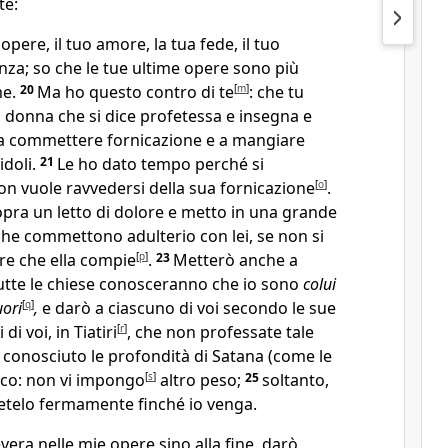
te:
opere, il tuo amore, la tua fede, il tuo
anza; so che le tue ultime opere sono più
me.
20
Ma ho questo contro di te
[
m
]
: che tu
la donna che si dice profetessa e insegna e
a commettere fornicazione e a mangiare
idoli.
21
Le ho dato tempo perché si
on vuole ravvedersi della sua fornicazione
[
o
]
.
sopra un letto di dolore e metto in una grande
che commettono adulterio con lei, se non si
re che ella compie
[
p
]
.
23
Metterò anche a
e tutte le chiese conosceranno che io sono
colui
uori
[
q
]
,
e darò a ciascuno di voi secondo le sue
 di voi, in Tiatiri
[
r
]
, che non professate tale
 conosciuto le profondità di Satana (come le
ico: non vi impongo
[
s
]
altro peso;
25
soltanto,
netelo fermamente finché io venga.
evera nelle mie opere sino alla fine, darò