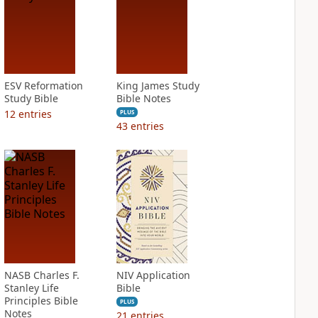
ESV Reformation
King James Study
Study Bible
Bible Notes
12
entries
PLUS
43
entries
NASB Charles F.
NIV Application
Stanley Life
Bible
Principles Bible
PLUS
Notes
21
entries