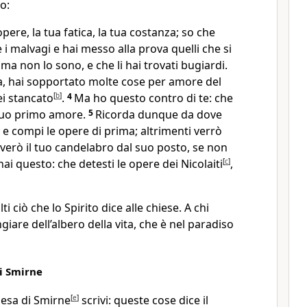
o:
pere, la tua fatica, la tua costanza; so che
i malvagi e hai messo alla prova quelli che si
ma non lo sono, e che li hai trovati bugiardi.
a, hai sopportato molte cose per amore del
ei stancato
[
b
]
.
4
Ma ho questo contro di te: che
tuo primo amore.
5
Ricorda dunque da dove
, e compi le opere di prima; altrimenti verrò
overò il tuo candelabro dal suo posto, se non
hai questo: che detesti le opere dei Nicolaiti
[
c
]
,
ti ciò che lo Spirito dice alle chiese. A chi
iare dell’albero della vita, che è nel paradiso
di Smirne
hiesa di Smirne
[
e
]
scrivi: queste cose dice il