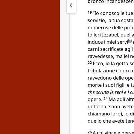
bronzo incandescen
19
“Io conosco le tue 
servizio, la tua cost
numerose delle pri
tolleri Iezabel, quel
induce i miei servi
[
n
]
carni sacrificate agli 
ravvedesse, ma lei n
22
Ecco, io la getto 
tribolazione coloro 
ravvedono delle ope
morte i suoi figli; 
che scruta le reni e i c
opere.
24
Ma agli altri
dottrina e non avete
chiamano loro), io d
quello che avete te
26
A chi vince e pers