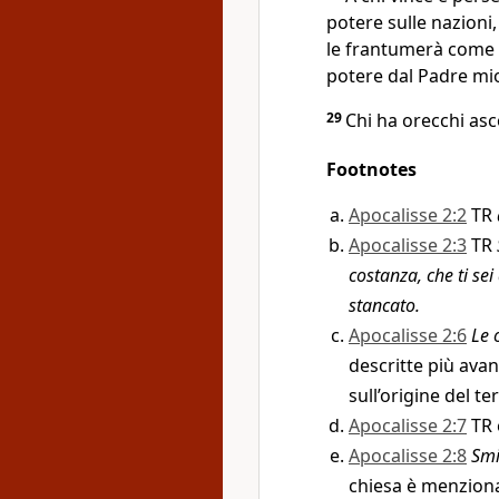
potere sulle nazioni
le frantumerà come v
potere dal Padre mio;
29
Chi ha orecchi asco
Footnotes
Apocalisse 2:2
TR
Apocalisse 2:3
TR
costanza, che ti se
stancato.
Apocalisse 2:6
Le 
descritte più avant
sull’origine del t
Apocalisse 2:7
TR
Apocalisse 2:8
Smi
chiesa è menziona