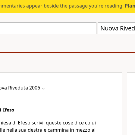
mmentaries appear beside the passage you're reading.
Plan
Nuova Rived
va Riveduta 2006
i Efeso
hiesa di Efeso scrivi: queste cose dice colui
elle nella sua destra e cammina in mezzo ai