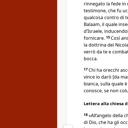
rinnegato la fede in
testimone, che fu ucc
qualcosa contro di te
Balaam, il quale inse
d’Israele, inducendol
fornicare.
15
Così an
la dottrina dei Nicola
verrò da te e combat
bocca.
17
Chi ha orecchi asco
vince io darò [da m
bianca, sulla quale
conosce, se non colui
Lettera alla chiesa di
18
«All’angelo della ch
di Dio, che ha gli oc