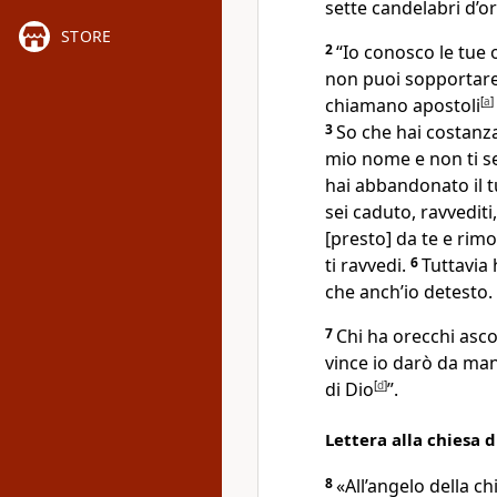
sette candelabri d’or
STORE
2
“Io conosco le tue o
non puoi sopportare 
chiamano apostoli
[
a
]
3
So che hai costanz
mio nome e non ti s
hai abbandonato il 
sei caduto, ravvediti
[presto] da te e rim
ti ravvedi.
6
Tuttavia 
che anch’io detesto.
7
Chi ha orecchi ascol
vince io darò da mang
di Dio
[
d
]
”.
Lettera alla chiesa 
8
«All’angelo della c