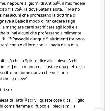
 me, neppure ai giorni di Antipa
[
h
]
, il mio fedele
iso fra voi
[
i
]
, là dove Satana abita.
14
Ma ho
: hai alcuni che professano la dottrina di
gnava a Balac il modo di far cadere i figli
i a mangiare carni sacrificate agli idoli e a
che tu hai alcuni che professano similmente
iti
[
j
]
.
16
Ravvediti dunque
[
k
]
, altrimenti fra poco
terò contro di loro con la spada della mia
lti ciò che lo Spirito dice alle chiese. A chi
angiare] della manna nascosta e una pietruzza
 è scritto un nome nuovo che nessuno
 che lo riceve”.
 Tiatiri
iesa di Tiatiri
[
l
]
scrivi: queste cose dice il Figlio
chi come fiamma di fuoco e i piedi simili a