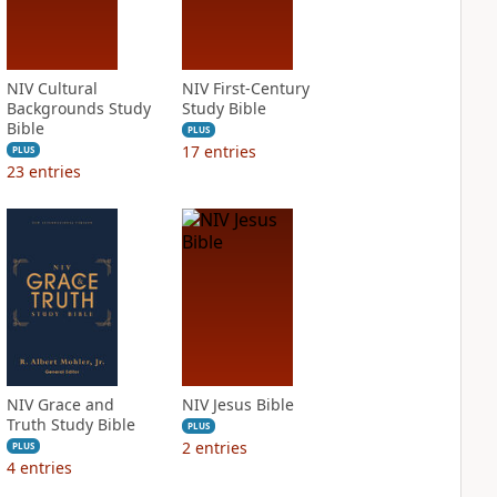
NIV Cultural
NIV First-Century
Backgrounds Study
Study Bible
Bible
PLUS
17
entries
PLUS
23
entries
NIV Grace and
NIV Jesus Bible
Truth Study Bible
PLUS
2
entries
PLUS
4
entries