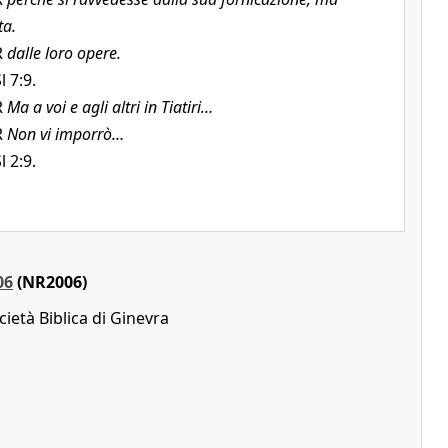
ta.
R
dalle loro opere.
l 7:9.
R
Ma a voi e agli altri in Tiatiri…
R
Non vi imporrò…
l 2:9.
06
(NR2006)
ietà Biblica di Ginevra