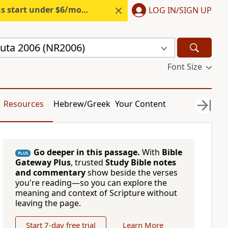
s start under $6/month.
Start free.
LOG IN/SIGN UP
uta 2006 (NR2006)
Font Size
Resources
Hebrew/Greek
Your Content
Go deeper in this passage.
With
Bible
PLUS
Gateway Plus
, trusted
Study Bible notes
and commentary
show beside the verses
you're reading—so you can explore the
meaning and context of Scripture without
leaving the page.
Start 7-day free trial
Learn More