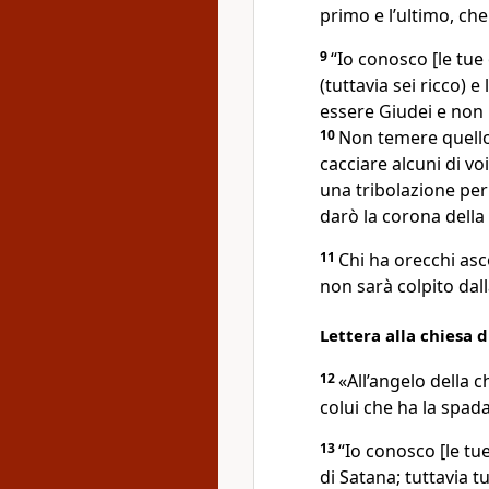
primo e l’ultimo, che
9
“Io conosco [le tue 
(tuttavia sei ricco) e
essere Giudei e non
10
Non temere quello c
cacciare alcuni di vo
una tribolazione per d
darò la corona della 
11
Chi ha orecchi asco
non sarà colpito dal
Lettera alla chiesa 
12
«All’angelo della 
colui che ha la spada 
13
“Io conosco [le tue
di Satana; tuttavia 