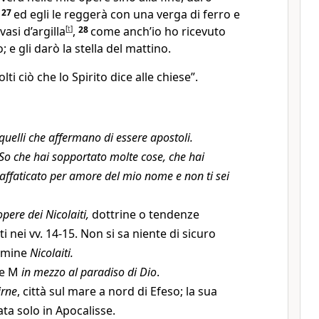
,
27
ed egli le reggerà con una verga di ferro e
asi d’argilla
[
t
]
,
28
come anch’io ho ricevuto
 e gli darò la stella del mattino.
lti ciò che lo Spirito dice alle chiese”.
quelli che affermano di essere apostoli.
So che hai sopportato molte cose, che hai
i affaticato per amore del mio nome e non ti sei
opere dei Nicolaiti,
dottrine o tendenze
i nei vv. 14-15. Non si sa niente di sicuro
ermine
Nicolaiti.
 e M
in mezzo al paradiso di Dio
.
rne
, città sul mare a nord di Efeso; la sua
ta solo in Apocalisse.