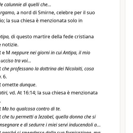
le calunnie di quelli che…
ergamo,
a nord di Smirne, celebre per il suo
io; la sua chiesa è menzionata solo in
tipa,
di questo martire della fede cristiana
 notizie.
R e M
neppure nei giorni in cui Antipa, il mio
 ucciso tra voi…
R
che professano la dottrina dei Nicolaiti, cosa
v. 6.
R omette
dunque
.
atiri,
vd. At 16:14; la sua chiesa è menzionata
.
R
Ma ho qualcosa contro di te.
R
che tu permetti a Iezabel, quella donna che si
insegnare e di sedurre i miei servi inducendoli a
…
R
perché si ravvedesse dalla sua fornicazione, ma