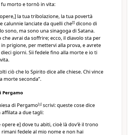
 fu morto e tornò in vita:
opere,] la tua tribolazione, la tua povertà
 le calunnie lanciate da quelli che
[
f
]
dicono di
 lo sono, ma sono una sinagoga di Satana.
he avrai da soffrire; ecco, il diavolo sta per
i in prigione, per mettervi alla prova, e avrete
ieci giorni. Sii fedele fino alla morte e io ti
vita.
lti ciò che lo Spirito dice alle chiese. Chi vince
la morte seconda”.
di Pergamo
chiesa di Pergamo
[
g
]
scrivi: queste cose dice
affilata a due tagli:
 opere e] dove tu abiti, cioè là dov’è il trono
tu rimani fedele al mio nome e non hai