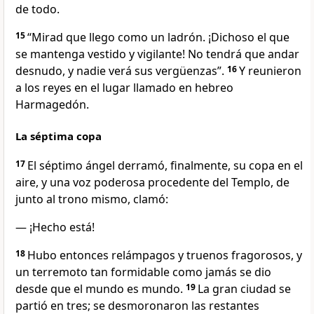
de todo.
15
“Mirad que llego como un ladrón. ¡Dichoso el que
se mantenga vestido y vigilante! No tendrá que andar
desnudo, y nadie verá sus vergüenzas”.
16
Y reunieron
a los reyes en el lugar llamado en hebreo
Harmagedón.
La séptima copa
17
El séptimo ángel derramó, finalmente, su copa en el
aire, y una voz poderosa procedente del Templo, de
junto al trono mismo, clamó:
— ¡Hecho está!
18
Hubo entonces relámpagos y truenos fragorosos, y
un terremoto tan formidable como jamás se dio
desde que el mundo es mundo.
19
La gran ciudad se
partió en tres; se desmoronaron las restantes