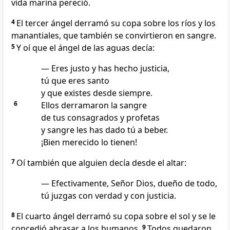
vida marina pereció.
4
El tercer ángel derramó su copa sobre los ríos y los
manantiales, que también se convirtieron en sangre.
5
Y oí que el ángel de las aguas decía:
— Eres justo y has hecho justicia,
tú que eres santo
y que existes desde siempre.
6
Ellos derramaron la sangre
de tus consagrados y profetas
y sangre les has dado tú a beber.
¡Bien merecido lo tienen!
7
Oí también que alguien decía desde el altar:
— Efectivamente, Señor Dios, dueño de todo,
tú juzgas con verdad y con justicia.
8
El cuarto ángel derramó su copa sobre el sol y se le
concedió abrasar a los humanos.
9
Todos quedaron