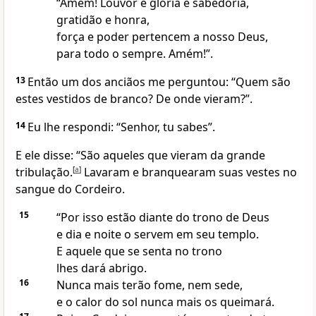
“Amém! Louvor e glória e sabedoria,
gratidão e honra,
força e poder pertencem a nosso Deus,
para todo o sempre. Amém!”.
13
Então um dos anciãos me perguntou: “Quem são
estes vestidos de branco? De onde vieram?”.
14
Eu lhe respondi: “Senhor, tu sabes”.
E ele disse: “São aqueles que vieram da grande
tribulação.
[
a
]
Lavaram e branquearam suas vestes no
sangue do Cordeiro.
15
“Por isso estão diante do trono de Deus
e dia e noite o servem em seu templo.
E aquele que se senta no trono
lhes dará abrigo.
16
Nunca mais terão fome, nem sede,
e o calor do sol nunca mais os queimará.