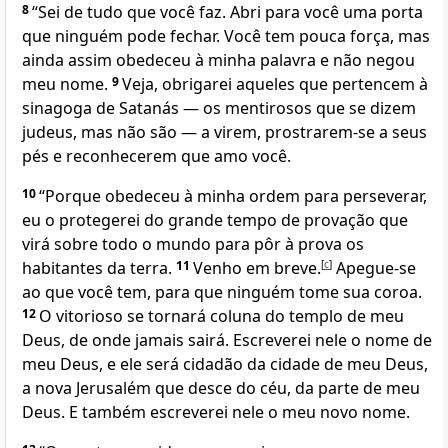
8
“Sei de tudo que você faz. Abri para você uma porta
que ninguém pode fechar. Você tem pouca força, mas
ainda assim obedeceu à minha palavra e não negou
meu nome.
9
Veja, obrigarei aqueles que pertencem à
sinagoga de Satanás — os mentirosos que se dizem
judeus, mas não são — a virem, prostrarem-se a seus
pés e reconhecerem que amo você.
10
“Porque obedeceu à minha ordem para perseverar,
eu o protegerei do grande tempo de provação que
virá sobre todo o mundo para pôr à prova os
habitantes da terra.
11
Venho em breve.
[
c
]
Apegue-se
ao que você tem, para que ninguém tome sua coroa.
12
O vitorioso se tornará coluna do templo de meu
Deus, de onde jamais sairá. Escreverei nele o nome de
meu Deus, e ele será cidadão da cidade de meu Deus,
a nova Jerusalém que desce do céu, da parte de meu
Deus. E também escreverei nele o meu novo nome.