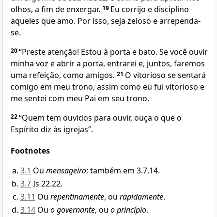
olhos, a fim de enxergar.
19
Eu corrijo e disciplino
aqueles que amo. Por isso, seja zeloso e arrependa-
se.
20
“Preste atenção! Estou à porta e bato. Se você ouvir
minha voz e abrir a porta, entrarei e, juntos, faremos
uma refeição, como amigos.
21
O vitorioso se sentará
comigo em meu trono, assim como eu fui vitorioso e
me sentei com meu Pai em seu trono.
22
“Quem tem ouvidos para ouvir, ouça o que o
Espírito diz às igrejas”.
Footnotes
3.1
Ou
mensageiro
; também em 3.7,14.
3.7
Is 22.22.
3.11
Ou
repentinamente
, ou
rapidamente
.
3.14
Ou
o governante
, ou
o princípio
.