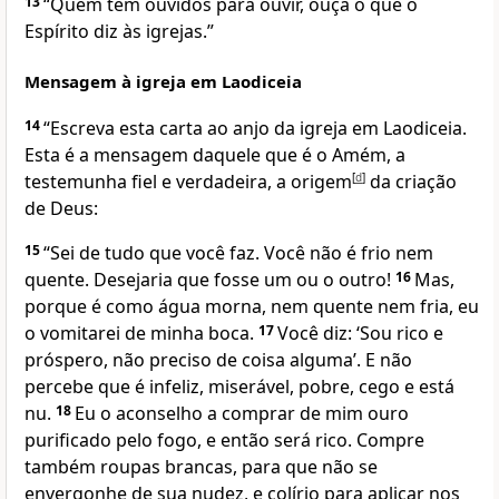
13
“Quem tem ouvidos para ouvir, ouça o que o
Espírito diz às igrejas.”
Mensagem à igreja em Laodiceia
14
“Escreva esta carta ao anjo da igreja em Laodiceia.
Esta é a mensagem daquele que é o Amém, a
testemunha fiel e verdadeira, a origem
[
d
]
da criação
de Deus:
15
“Sei de tudo que você faz. Você não é frio nem
quente. Desejaria que fosse um ou o outro!
16
Mas,
porque é como água morna, nem quente nem fria, eu
o vomitarei de minha boca.
17
Você diz: ‘Sou rico e
próspero, não preciso de coisa alguma’. E não
percebe que é infeliz, miserável, pobre, cego e está
nu.
18
Eu o aconselho a comprar de mim ouro
purificado pelo fogo, e então será rico. Compre
também roupas brancas, para que não se
envergonhe de sua nudez, e colírio para aplicar nos