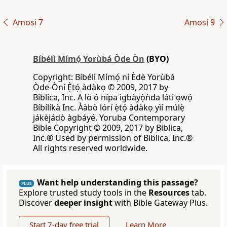
Amosi 7
Amosi 9
Bíbélì Mímọ́ Yorùbá Òde Òn
(BYO)
Copyright: Bíbélì Mímọ́ ní Èdè Yorùbá
Òde-Òní Ẹ̀tọ́ àdàkọ © 2009, 2017 by
Biblica, Inc. A lò ó nípa ìgbàyọ̀ǹda láti ọwọ́
Bíbílíkà Inc. Ààbò lórí ẹ̀tọ́ àdàkọ yìí múlẹ̀
jákèjádò àgbáyé. Yoruba Contemporary
Bible Copyright © 2009, 2017 by Biblica,
Inc.® Used by permission of Biblica, Inc.®
All rights reserved worldwide.
Want help understanding this passage?
PLUS
Explore trusted study tools in the
Resources
tab.
Discover
deeper insight
with Bible Gateway Plus.
Start 7-day free trial
Learn More