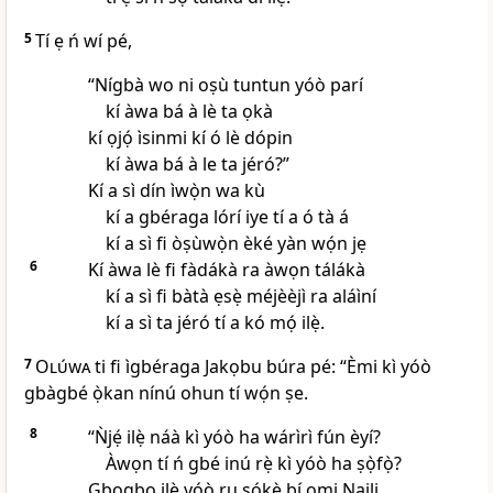
5
Tí ẹ ń wí pé,
“Nígbà wo ni oṣù tuntun yóò parí
kí àwa bá à lè ta ọkà
kí ọjọ́ ìsinmi kí ó lè dópin
kí àwa bá à le ta jéró?”
Kí a sì dín ìwọ̀n wa kù
kí a gbéraga lórí iye tí a ó tà á
kí a sì fi òṣùwọ̀n èké yàn wọ́n jẹ
6
Kí àwa lè fi fàdákà ra àwọn tálákà
kí a sì fi bàtà ẹsẹ̀ méjèèjì ra aláìní
kí a sì ta jéró tí a kó mọ́ ilẹ̀.
7
Olúwa
ti fi ìgbéraga Jakọbu búra pé: “Èmi kì yóò
gbàgbé ọ̀kan nínú ohun tí wọ́n ṣe.
8
“Ǹjẹ́ ilẹ̀ náà kì yóò ha wárìrì fún èyí?
Àwọn tí ń gbé inú rẹ̀ kì yóò ha ṣọ̀fọ̀?
Gbogbo ilẹ̀ yóò ru sókè bí omi Naili,