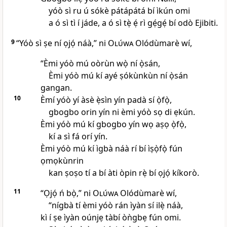
yóò sì ru ú sókè pátápátá bí ìkún omi
a ó sì tì í jáde, a ó sì tẹ̀ ẹ́ rì gẹ́gẹ́ bí odò Ejibiti.
9
“Yóò sì ṣe ní ọjọ́ náà,” ni
Olúwa
Olódùmarè wí,
“Èmi yóò mú oòrùn wọ̀ ní ọ̀sán,
Èmi yóò mú kí ayé ṣókùnkùn ní ọ̀sán
gangan.
10
Èmí yóò yí àsè ẹ̀sìn yín padà sí ọ̀fọ̀,
gbogbo orin yín ni èmi yóò sọ di ẹkún.
Èmi yóò mú kí gbogbo yín wọ aṣọ ọ̀fọ̀,
kí a sì fá orí yín.
Èmi yóò mú kí ìgbà náà rí bí ìṣọ̀fọ̀ fún
ọmọkùnrin
kan ṣoṣo tí a bí àti òpin rẹ̀ bí ọjọ́ kíkorò.
11
“Ọjọ́ ń bọ̀,” ni
Olúwa
Olódùmarè wí,
“nígbà tí èmi yóò rán ìyàn sí ilẹ̀ náà,
kì í ṣe ìyàn oúnjẹ tàbí òǹgbẹ fún omi.