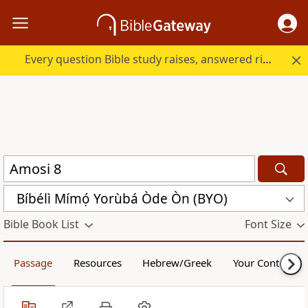
Every question Bible study raises, answered right here.
Bíbélì Mímọ́ Yorùbá Òde Òn (BYO)
Bible Book List
Font Size
Passage
Resources
Hebrew/Greek
Your Content