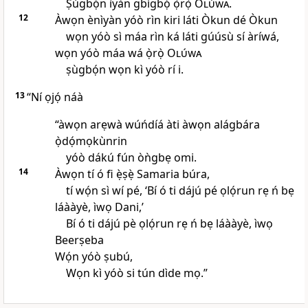
Ṣùgbọ́n ìyàn gbígbọ́ ọ̀rọ̀
Olúwa
.
12
Àwọn ènìyàn yóò rìn kiri láti Òkun dé Òkun
wọn yóò sì máa rìn ká láti gúúsù sí àríwá,
wọn yóò máa wá ọ̀rọ̀
Olúwa
ṣùgbọ́n wọn kì yóò rí i.
13
“Ní ọjọ́ náà
“àwọn arẹwà wúńdíá àti àwọn alágbára
ọ̀dọ́mọkùnrin
yóò dákú fún òǹgbẹ omi.
14
Àwọn tí ó fi ẹ̀ṣẹ̀ Samaria búra,
tí wọ́n sì wí pé, ‘Bí ó ti dájú pé ọlọ́run rẹ ń bẹ
láààyè, ìwọ Dani,’
Bí ó ti dájú pè ọlọ́run rẹ ń bẹ láààyè, ìwọ
Beerṣeba
Wọ́n yóò ṣubú,
Wọn kì yóò si tún dìde mọ.”