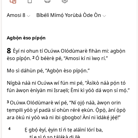
Amosi 8
Bíbélì Mímọ́ Yorùbá Òde Òn
Agbọ̀n èso pípọ́n
8
Èyí ni ohun tí
Olúwa
Olódùmarè fihàn mi: agbọ̀n
èso pípọ́n.
2
Ó béèrè pé, “Amosi kí ni ìwọ rí.”
Mo sì dáhùn pé, “Agbọ̀n èso pípọ́n.”
Nígbà náà ni
Olúwa
wí fún mi pé, “Àsìkò náà pọ́n tó
fún àwọn ènìyàn mi Israẹli; Èmi kì yóò dá wọn sí mọ́.”
3
Olúwa
Olódùmarè wí pé, “Ní ọjọ́ náà, àwọn orin
tẹmpili yóò yí padà sí ohùn réré ẹkún. Ọ̀pọ̀, àní ọ̀pọ̀
ara òkú ni yóò wà ni ibi gbogbo! Àní ni ìdákẹ́ jẹ́ẹ́!”
4
Ẹ gbọ́ èyí, ẹ̀yin tí ń tẹ aláìní lórí ba,
tí ẹ sì ń sọ tálákà di ilẹ̀.