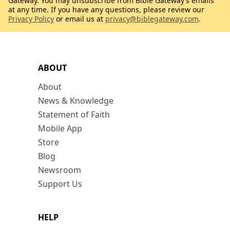
Gateway. You may unsubscribe from Bible Gateway’s emails
at any time. If you have any questions, please review our
Privacy Policy
or email us at
privacy@biblegateway.com
.
ABOUT
About
News & Knowledge
Statement of Faith
Mobile App
Store
Blog
Newsroom
Support Us
HELP