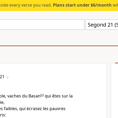
eside every verse you read.
Plans start under $6/month
wit
Segond 21 (
21
ole, vaches du Basan
[
a
]
qui êtes sur la
e,
s faibles, qui écrasez les pauvres
ris: