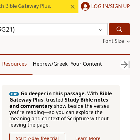
h Bible Gateway Plus.
LOG IN/SIGN UP
SG21)
Font Size
Resources
Hebrew/Greek
Your Content
Go deeper in this passage.
With
Bible
PLUS
Gateway Plus
, trusted
Study Bible notes
and commentary
show beside the verses
you're reading—so you can explore the
meaning and context of Scripture without
leaving the page.
Start 7-day free trial
Learn More