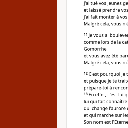
j'ai tué vos jeunes g
et laissé prendre vo
j'ai fait monter à vo
Malgré cela, vous n'ê
11
Je vous ai bouleve
comme lors de la ca
Gomorrhe
et vous avez été pare
Malgré cela, vous n'ê
12
C'est pourquoi je 
et puisque je te tra
prépare-toi à rencont
13
En effet, c'est lui
lui qui fait connaît
qui change l'aurore
et qui marche sur le
Son nom est l'Eternel