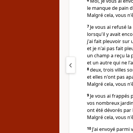
6
Moi, je vous ai env
le manque de pain d
Malgré cela, vous n'ê
7
Je vous ai refusé la
lorsqu'il y avait enc
j'ai fait pleuvoir sur 
et je n'ai pas fait pl
un champ a reçu la p
et un autre qui ne l'
8
deux, trois villes s
et elles n'ont pas apa
Malgré cela, vous n'ê
9
Je vous ai frappés pa
vos nombreux jardins,
ont été dévorés par l
Malgré cela, vous n'ê
10
J'ai envoyé parmi