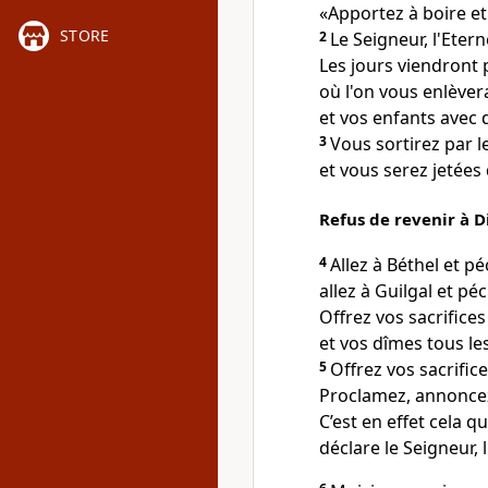
«Apportez à boire e
STORE
2
Le Seigneur, l'Eterne
Les jours viendront
où l'on vous enlèver
et vos enfants avec
3
Vous sortirez par l
et vous serez jetées 
Refus de revenir à D
4
Allez à Béthel et pé
allez à Guilgal et p
Offrez vos sacrifice
et vos dîmes tous les
5
Offrez vos sacrific
Proclamez, annoncez
C’est en effet cela q
déclare le Seigneur, l