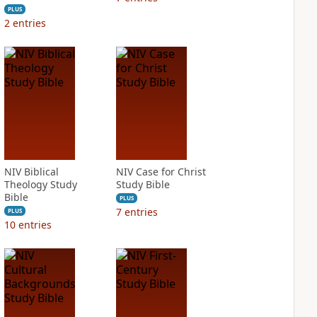
PLUS
2
entries
NIV Biblical
NIV Case for Christ
Theology Study
Study Bible
Bible
PLUS
7
entries
PLUS
10
entries