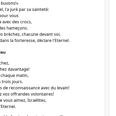
t buvons!»
l, l'a juré par sa sainteté:
 pour vous
a avec des crocs,
 des hameçons.
es brèches, chacune devant soi,
dans la forteresse, déclare l'Eternel.
ieu
chez,
échez davantage!
s chaque matin,
 trois jours.
es de reconnaissance avec du levain!
 vos offrandes volontaires!
ue vous aimez, Israélites,
'Eternel.