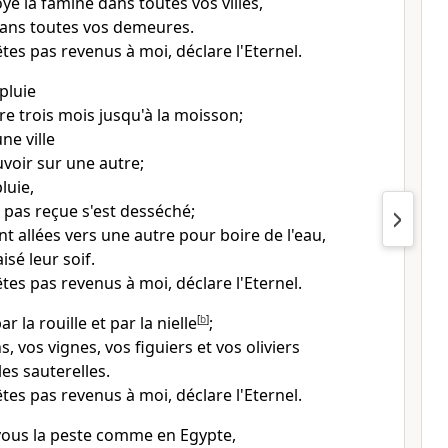
oyé la famine dans toutes vos villes,
ans toutes vos demeures.
tes pas revenus à moi, déclare l'Eternel.
 pluie
ore trois mois jusqu'à la moisson;
une ville
euvoir sur une autre;
luie,
a pas reçue s'est desséché;
ont allées vers une autre pour boire de l'eau,
isé leur soif.
tes pas revenus à moi, déclare l'Eternel.
r la rouille et par la nielle
[
b
]
;
 vos vignes, vos figuiers et vos oliviers
es sauterelles.
tes pas revenus à moi, déclare l'Eternel.
 vous la peste comme en Egypte,