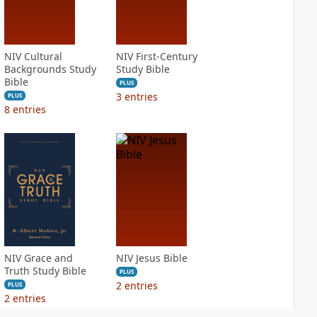
NIV Cultural
NIV First-Century
Backgrounds Study
Study Bible
Bible
PLUS
3
entries
PLUS
8
entries
NIV Grace and
NIV Jesus Bible
Truth Study Bible
PLUS
2
entries
PLUS
2
entries