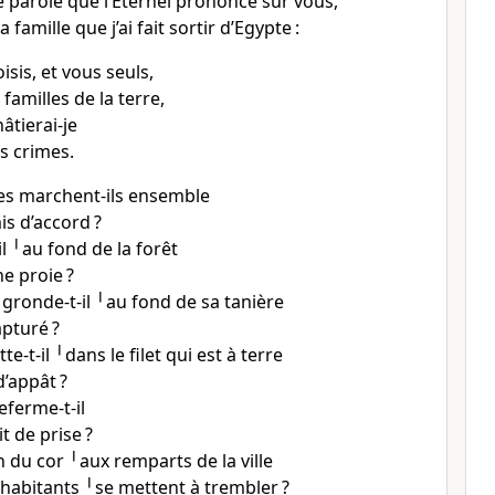
e parole que l’Eternel prononce sur vous,
a famille que j’ai fait sortir d’Egypte :
isis, et vous seuls,
 familles de la terre,
âtierai-je
s crimes.
 marchent-ils ensemble
is d’accord ?
-il ╵au fond de la forêt
e proie ?
 gronde-t-il ╵au fond de sa tanière
capturé ?
tte-t-il ╵dans le filet qui est à terre
 d’appât ?
eferme-t-il
it de prise ?
 du cor ╵aux remparts de la ville
 habitants ╵se mettent à trembler ?