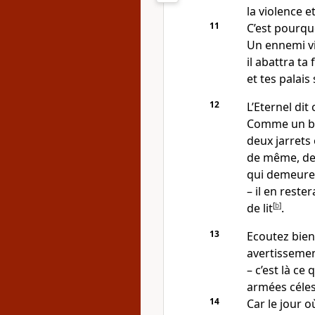
la violence et
11
C’est pourquoi
Un ennemi vi
il abattra ta 
et tes palais 
12
L’Eternel dit c
Comme un ber
deux jarrets 
de même, des
qui demeuren
– il en reste
de lit
[
b
]
.
13
Ecoutez bien
avertissemen
– c’est là ce
armées céles
14
Car le jour o