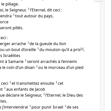
 le pillage.
, le Seigneur, ╵l’Eternel, dit ceci :
endra ╵tout autour du pays,
force
seront pillés.
eci :
ger arrache ╵de la gueule du lion
ou un bout d’oreille ╵du mouton qu’il a pris
[
a
]
,
 Israélites
t à Samarie ╵seront arrachés à l’ennemi
ra le coin d’un divan ╵ou le morceau d’un pied
 ceci ╵et transmettez ensuite ╵cet
t ╵aux enfants de Jacob
 que déclare le Seigneur, ╵l’Eternel, le Dieu des
tes.
ù j’interviendrai ╵pour punir Israël ╵de ses