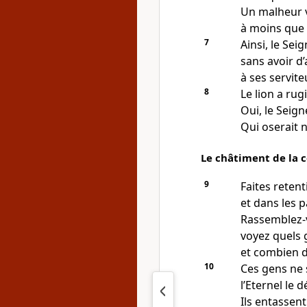
Un malheur v
à moins que l
7
Ainsi, le Seig
sans avoir d
à ses servite
8
Le lion a rugi
Oui, le Seigne
Qui oserait 
Le châtiment de la 
9
Faites retent
et dans les pa
Rassemblez-
voyez quels
et combien d
10
Ces gens ne 
l’Eternel le d
Ils entassent