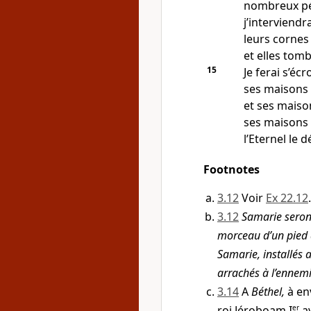
nombreux pé
j’interviendr
leurs cornes
et elles tomb
15
Je ferai s’écr
ses maisons p
et ses maiso
ses maisons 
l’Eternel le d
Footnotes
3.12
Voir
Ex 22.12
.
3.12
Samarie seront
morceau d’un pied d
Samarie, installés 
arrachés à l’ennemi
3.14
A
Béthel,
à en
roi Jéroboam I
er
av