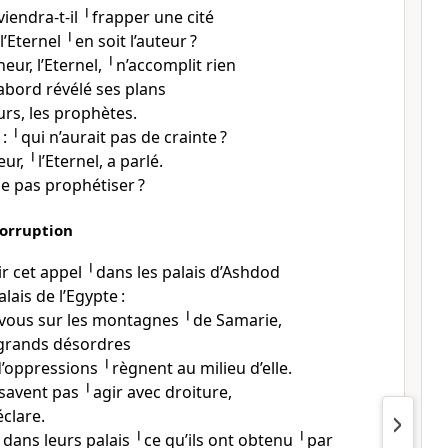
iendra-t-il ╵frapper une cité
’Eternel ╵en soit l’auteur ?
neur, l’Eternel, ╵n’accomplit rien
’abord révélé ses plans
urs, les prophètes.
 : ╵qui n’aurait pas de crainte ?
ur, ╵l’Eternel, a parlé.
ne pas prophétiser ?
corruption
ir cet appel ╵dans les palais d’Ashdod
lais de l’Egypte :
vous sur les montagnes ╵de Samarie,
 grands désordres
’oppressions ╵règnent au milieu d’elle.
savent pas ╵agir avec droiture,
éclare.
 dans leurs palais ╵ce qu’ils ont obtenu ╵par