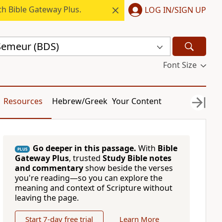
h Bible Gateway Plus.
LOG IN/SIGN UP
 Semeur (BDS)
Font Size
Resources
Hebrew/Greek
Your Content
Go deeper in this passage.
With
Bible
PLUS
Gateway Plus
, trusted
Study Bible notes
and commentary
show beside the verses
you're reading—so you can explore the
meaning and context of Scripture without
leaving the page.
Start 7-day free trial
Learn More