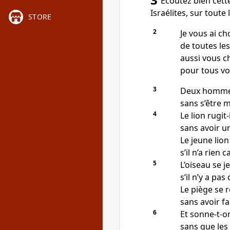
Ecoutez bien cett
Israélites, sur toute l
STORE
2
Je vous ai cho
de toutes les
aussi vous ch
pour tous vo
3
Deux hommes
sans s’être m
4
Le lion rugit
sans avoir un
Le jeune lion
s’il n’a rien 
5
L’oiseau se je
s’il n’y a pas
Le piège se r
sans avoir fa
6
Et sonne-t-on
sans que les