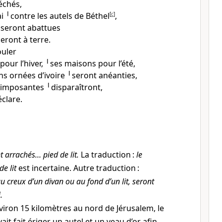
chés,
ai ╵contre les autels de Béthel
[
c
]
,
 seront abattues
eront à terre.
ouler
our l’hiver, ╵ses maisons pour l’été,
ns ornées d’ivoire ╵seront anéanties,
imposantes ╵disparaîtront,
éclare.
 arrachés… pied de lit.
La traduction :
le
e lit
est incertaine. Autre traduction :
au creux d’un divan ou au fond d’un lit, seront
.
viron 15 kilomètres au nord de Jérusalem, le
ait fait ériger un autel et un veau d’or afin