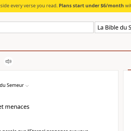
eside every verse you read.
Plans start under $6/month
wit
La Bible du
e du Semeur
et menaces