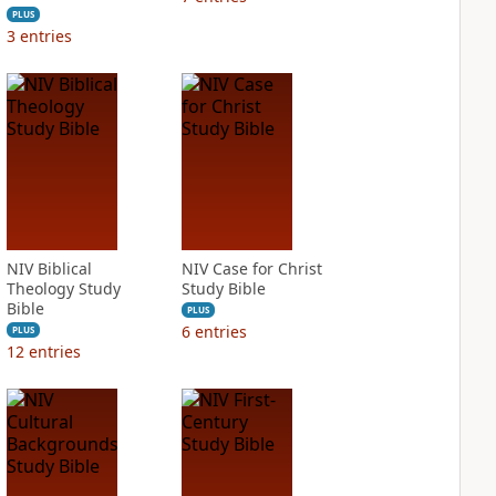
PLUS
3
entries
NIV Biblical
NIV Case for Christ
Theology Study
Study Bible
Bible
PLUS
6
entries
PLUS
12
entries