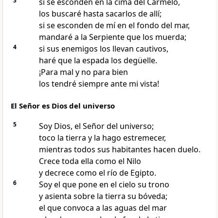
3
si se esconden en la cima del Carmelo,
los buscaré hasta sacarlos de allí;
si se esconden de mí en el fondo del mar,
mandaré a la Serpiente que los muerda;
4
si sus enemigos los llevan cautivos,
haré que la espada los degüelle.
¡Para mal y no para bien
los tendré siempre ante mi vista!
El Señor es Dios del universo
5
Soy Dios, el Señor del universo;
toco la tierra y la hago estremecer,
mientras todos sus habitantes hacen duelo.
Crece toda ella como el Nilo
y decrece como el río de Egipto.
6
Soy el que pone en el cielo su trono
y asienta sobre la tierra su bóveda;
el que convoca a las aguas del mar