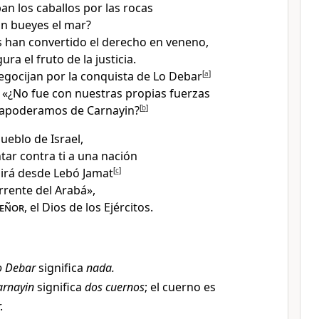
an los caballos por las rocas
on bueyes el mar?
 han convertido el derecho en veneno,
ra el fruto de la justicia.
egocijan por la conquista de Lo Debar
[
a
]
 «¿No fue con nuestras propias fuerzas
apoderamos de Carnayin?
[
b
]
ueblo de Israel,
ntar contra ti a una nación
irá desde Lebó Jamat
[
c
]
orrente del Arabá»,
eñor
, el Dios de los Ejércitos.
o Debar
significa
nada.
arnayin
significa
dos cuernos
; el cuerno es
.