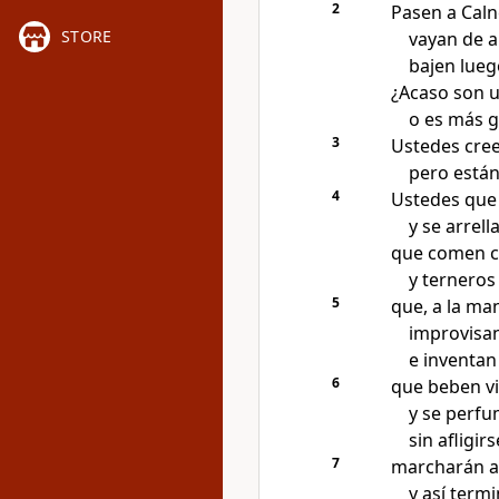
2
Pasen a Caln
STORE
vayan de al
bajen luego
¿Acaso son u
o es más g
3
Ustedes creen
pero están
4
Ustedes que 
y se arrel
que comen c
y terneros
5
que, a la ma
improvisan
e inventan
6
que beben v
y se perfu
sin afligir
7
marcharán a 
y así term