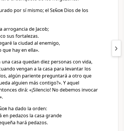
jurado por sí mismo; el
Señor
Dios de los
la arrogancia de Jacob;
co sus fortalezas.
egaré la ciudad al enemigo,
o que hay en ella».
n una casa quedan diez personas con vida,
 cuando vengan a la casa para levantar los
os, algún pariente preguntará a otro que
ueda alguien más contigo?». Y aquel
ntonces dirá: «¡Silencio! No debemos invocar
».
ñor
ha dado la orden:
rá en pedazos la casa grande
pequeña hará pedazos.