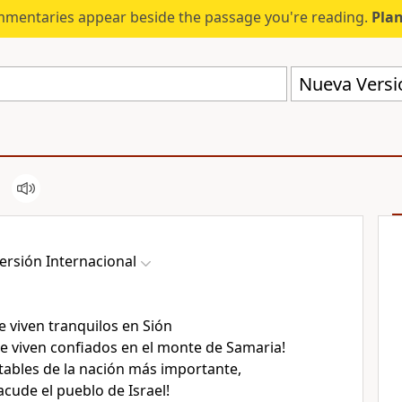
mmentaries appear beside the passage you're reading.
Plan
Nueva Versió
ersión Internacional
e viven tranquilos en Sión
ue viven confiados en el monte de Samaria!
otables de la nación más importante,
acude el pueblo de Israel!