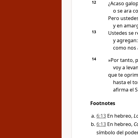
12
¿Acaso galop
o se ara c
Pero ustedes
y en amargu
13
Ustedes se r
y agregan:
como nos 
14
»Por tanto, p
voy a leva
que te oprim
hasta el t
afirma el
S
Footnotes
6:13
En hebreo,
L
6:13
En hebreo,
C
símbolo del poder