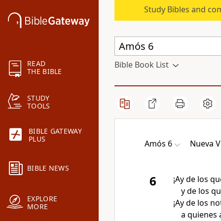
Study Bibles and co
READ
Bible Book List
THE BIBLE
STUDY
TOOLS
BIBLE GATEWAY
PLUS
Amós 6
Nueva V
BIBLE NEWS
6
¡Ay de los qu
y de los q
EXPLORE
¡Ay de los n
MORE
a quienes 