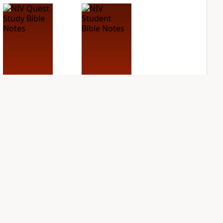
NIV Quest Study
NIV Student Bible
Bible Notes
Notes
PLUS
PLUS
7
entries
2
entries