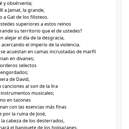
é y obsérvenla;
lí a Jamat, la grande,
 a Gat de los filisteos.
stedes superiores a estos reinos
rande su territorio que el de ustedes?
 alejar el día de la desgracia,
 acercando el imperio de la violencia.
se acuestan en camas incrustadas de marfil
lanan en divanes;
orderos selectos
 engordados;
nera de David,
 canciones al son de la lira
 instrumentos musicales;
ino en tazones
man con las esencias más finas
se por la ruina de José,
la cabeza de los desterrados,
inará el banquete de los holgazanes.