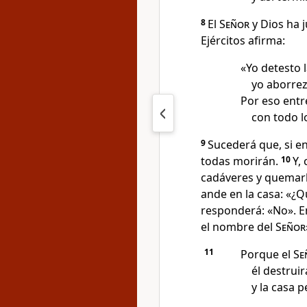
8
El
Señor
y Dios ha 
Ejércitos afirma:
«Yo detesto 
yo aborrez
Por eso entr
con todo l
9
Sucederá que, si e
todas morirán.
10
Y,
cadáveres y quemarl
ande en la casa: «¿Q
responderá: «No». E
el nombre del
Señor
11
Porque el
Se
él destrui
y la casa 