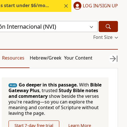
s start under $6/month.
Start free.
LOG IN/SIGN UP
n Internacional (NVI)
Font Size
Resources
Hebrew/Greek
Your Content
Go deeper in this passage.
With
Bible
PLUS
Gateway Plus
, trusted
Study Bible notes
and commentary
show beside the verses
you're reading—so you can explore the
meaning and context of Scripture without
leaving the page.
Start 7-day free trial
Learn More