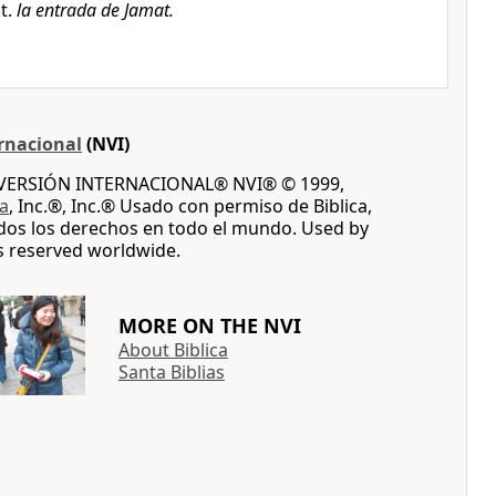
lt.
la entrada de Jamat.
rnacional
(NVI)
A VERSIÓN INTERNACIONAL® NVI® © 1999,
ca
, Inc.®, Inc.® Usado con permiso de Biblica,
dos los derechos en todo el mundo. Used by
ts reserved worldwide.
MORE ON THE NVI
About Biblica
Santa Biblias