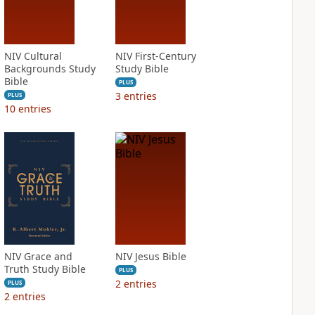
NIV Cultural
NIV First-Century
Backgrounds Study
Study Bible
Bible
PLUS
3
entries
PLUS
10
entries
NIV Grace and
NIV Jesus Bible
Truth Study Bible
PLUS
2
entries
PLUS
2
entries