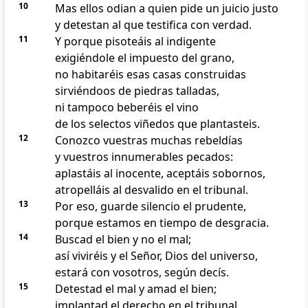
10
Mas ellos odian a quien pide un juicio justo
y detestan al que testifica con verdad.
11
Y porque pisoteáis al indigente
exigiéndole el impuesto del grano,
no habitaréis esas casas construidas
sirviéndoos de piedras talladas,
ni tampoco beberéis el vino
de los selectos viñedos que plantasteis.
12
Conozco vuestras muchas rebeldías
y vuestros innumerables pecados:
aplastáis al inocente, aceptáis sobornos,
atropelláis al desvalido en el tribunal.
13
Por eso, guarde silencio el prudente,
porque estamos en tiempo de desgracia.
14
Buscad el bien y no el mal;
así viviréis y el Señor, Dios del universo,
estará con vosotros, según decís.
15
Detestad el mal y amad el bien;
implantad el derecho en el tribunal