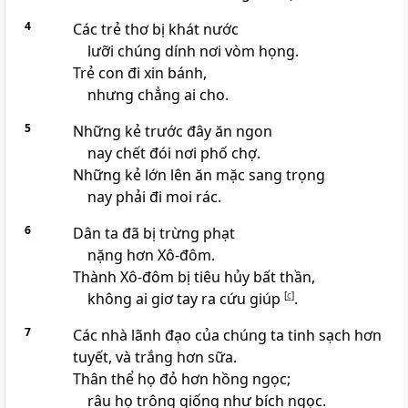
4
Các trẻ thơ bị khát nước
lưỡi chúng dính nơi vòm họng.
Trẻ con đi xin bánh,
nhưng chẳng ai cho.
5
Những kẻ trước đây ăn ngon
nay chết đói nơi phố chợ.
Những kẻ lớn lên ăn mặc sang trọng
nay phải đi moi rác.
6
Dân ta đã bị trừng phạt
nặng hơn Xô-đôm.
Thành Xô-đôm bị tiêu hủy bất thần,
không ai giơ tay ra cứu giúp
[
c
]
.
7
Các nhà lãnh đạo của chúng ta tinh sạch hơn
tuyết, và trắng hơn sữa.
Thân thể họ đỏ hơn hồng ngọc;
râu họ trông giống như bích ngọc.