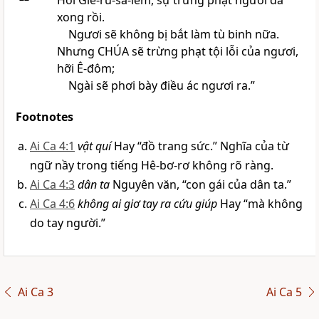
Hỡi Giê-ru-sa-lem, sự trừng phạt ngươi đã
xong rồi.
Ngươi sẽ không bị bắt làm tù binh nữa.
Nhưng CHÚA sẽ trừng phạt tội lỗi của ngươi,
hỡi Ê-đôm;
Ngài sẽ phơi bày điều ác ngươi ra.”
Footnotes
Ai Ca 4:1
vật quí
Hay “đồ trang sức.” Nghĩa của từ
ngữ nầy trong tiếng Hê-bơ-rơ không rõ ràng.
Ai Ca 4:3
dân ta
Nguyên văn, “con gái của dân ta.”
Ai Ca 4:6
không ai giơ tay ra cứu giúp
Hay “mà không
do tay người.”
Ai Ca 3
Ai Ca 5