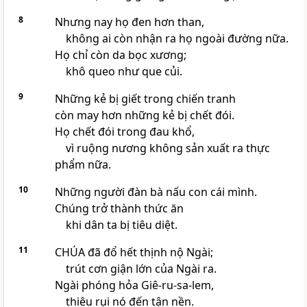
8
Nhưng nay họ đen hơn than,
không ai còn nhận ra họ ngoài đường nữa.
Họ chỉ còn da bọc xương;
khô queo như que củi.
9
Những kẻ bị giết trong chiến tranh
còn may hơn những kẻ bị chết đói.
Họ chết đói trong đau khổ,
vì ruộng nương không sản xuất ra thực
phẩm nữa.
10
Những người đàn bà nấu con cái mình.
Chúng trở thành thức ăn
khi dân ta bị tiêu diệt.
11
CHÚA đã đổ hết thịnh nộ Ngài;
trút cơn giận lớn của Ngài ra.
Ngài phóng hỏa Giê-ru-sa-lem,
thiêu rụi nó đến tận nền.