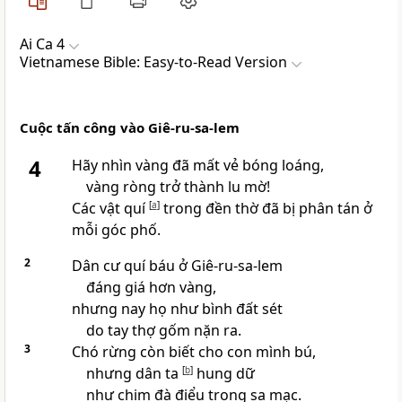
Ai Ca 4
Vietnamese Bible: Easy-to-Read Version
Cuộc tấn công vào Giê-ru-sa-lem
4
Hãy nhìn vàng đã mất vẻ bóng loáng,
vàng ròng trở thành lu mờ!
Các vật quí
[
a
]
trong đền thờ đã bị phân tán ở
mỗi góc phố.
2
Dân cư quí báu ở Giê-ru-sa-lem
đáng giá hơn vàng,
nhưng nay họ như bình đất sét
do tay thợ gốm nặn ra.
3
Chó rừng còn biết cho con mình bú,
nhưng dân ta
[
b
]
hung dữ
như chim đà điểu trong sa mạc.