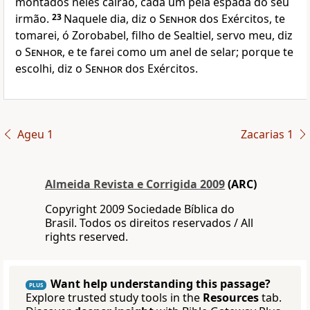
montados neles cairão, cada um pela espada do seu
irmão.
23
Naquele dia, diz o
Senhor
dos Exércitos, te
tomarei, ó Zorobabel, filho de Sealtiel, servo meu, diz
o
Senhor
, e te farei como um anel de selar; porque te
escolhi, diz o
Senhor
dos Exércitos.
Ageu 1
Zacarias 1
Almeida Revista e Corrigida 2009
(ARC)
Copyright 2009 Sociedade Bíblica do
Brasil. Todos os direitos reservados / All
rights reserved.
Want help understanding this passage?
PLUS
Explore trusted study tools in the
Resources
tab.