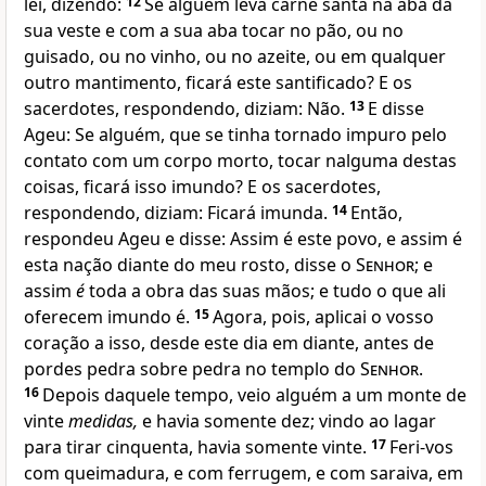
lei, dizendo:
12
Se alguém leva carne santa na aba da
sua veste e com a sua aba tocar no pão, ou no
guisado, ou no vinho, ou no azeite, ou em qualquer
outro mantimento, ficará este santificado? E os
sacerdotes, respondendo, diziam: Não.
13
E disse
Ageu: Se alguém, que se tinha tornado impuro pelo
contato com um corpo morto, tocar nalguma destas
coisas, ficará isso imundo? E os sacerdotes,
respondendo, diziam: Ficará imunda.
14
Então,
respondeu Ageu e disse: Assim é este povo, e assim é
esta nação diante do meu rosto, disse o
Senhor
; e
assim
é
toda a obra das suas mãos; e tudo o que ali
oferecem imundo é.
15
Agora, pois, aplicai o vosso
coração a isso, desde este dia em diante, antes de
pordes pedra sobre pedra no templo do
Senhor
.
16
Depois daquele tempo, veio alguém a um monte de
vinte
medidas,
e havia somente dez; vindo ao lagar
para tirar cinquenta, havia somente vinte.
17
Feri-vos
com queimadura, e com ferrugem, e com saraiva, em