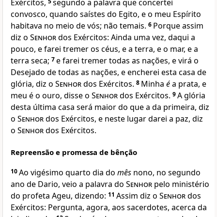
Exércitos,
5
segundo a palavra que concertei
convosco, quando saístes do Egito, e o meu Espírito
habitava no meio de vós; não temais.
6
Porque assim
diz o
Senhor
dos Exércitos: Ainda uma vez, daqui a
pouco, e farei tremer os céus, e a terra, e o mar, e a
terra seca;
7
e farei tremer todas as nações, e virá o
Desejado de todas as nações, e encherei esta casa de
glória, diz o
Senhor
dos Exércitos.
8
Minha
é
a prata, e
meu é o ouro, disse o
Senhor
dos Exércitos.
9
A glória
desta última casa será maior do que a da primeira, diz
o
Senhor
dos Exércitos, e neste lugar darei a paz, diz
o
Senhor
dos Exércitos.
Repreensão e promessa de bênção
10
Ao vigésimo quarto dia do
mês
nono, no segundo
ano de Dario, veio a palavra do
Senhor
pelo ministério
do profeta Ageu, dizendo:
11
Assim diz o
Senhor
dos
Exércitos: Pergunta, agora, aos sacerdotes, acerca da