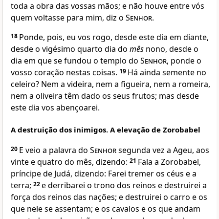
toda a obra das vossas mãos; e não houve entre vós
quem voltasse para mim, diz o
Senhor
.
18
Ponde, pois, eu vos rogo, desde este dia em diante,
desde o vigésimo quarto dia do
mês
nono, desde o
dia em que se fundou o templo do
Senhor
, ponde o
vosso coração nestas coisas.
19
Há ainda semente no
celeiro? Nem a videira, nem a figueira, nem a romeira,
nem a oliveira têm dado os seus frutos; mas desde
este dia vos abençoarei.
A destruição dos inimigos. A elevação de Zorobabel
20
E veio a palavra do
Senhor
segunda vez a Ageu, aos
vinte e quatro do mês, dizendo:
21
Fala a Zorobabel,
príncipe de Judá, dizendo: Farei tremer os céus e a
terra;
22
e derribarei o trono dos reinos e destruirei a
força dos reinos das nações; e destruirei o carro e os
que nele se assentam; e os cavalos e os que andam