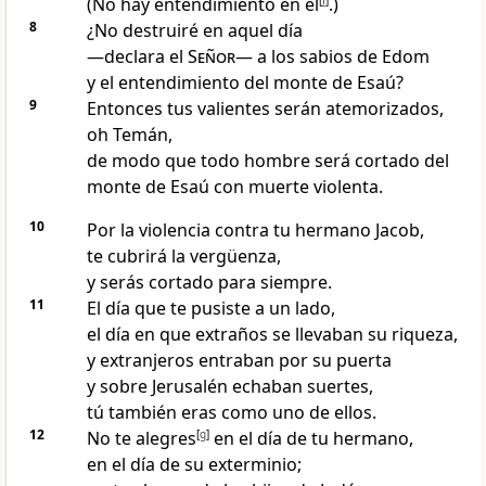
(No hay entendimiento en él
[
f
]
.)
8
¿No destruiré en aquel día
—declara el
Señor
— a los sabios de Edom
y el entendimiento del monte de Esaú?
9
Entonces tus valientes serán atemorizados
,
oh Temán
,
de modo que todo hombre será cortado del
monte de Esaú con muerte violenta
.
10
Por la violencia contra tu hermano Jacob
,
te cubrirá la vergüenza,
y serás cortado para siempre
.
11
El día que te pusiste a un lado
,
el día en que extraños se llevaban su riqueza,
y extranjeros entraban por su puerta
y sobre Jerusalén echaban suertes
,
tú también eras como uno de ellos
.
12
No te alegres
[
g
]
en el día de tu hermano,
en el día de su exterminio
;