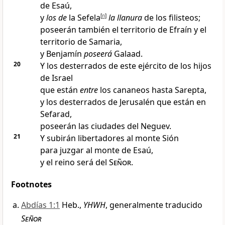
de Esaú
,
y
los de
la Sefela
[
n
]
la llanura
de los filisteos
;
poseerán también el territorio de Efraín y el
territorio de Samaria
,
y Benjamín
poseerá
Galaad.
20
Y los desterrados de este ejército de los hijos
de Israel
que están
entre
los cananeos hasta Sarepta
,
y los desterrados de Jerusalén que están en
Sefarad,
poseerán las ciudades del Neguev
.
21
Y subirán libertadores
al monte Sión
para juzgar al monte de Esaú,
y el reino será del
Señor
.
Footnotes
Abdías 1:1
Heb.,
YHWH
, generalmente traducido
Señor