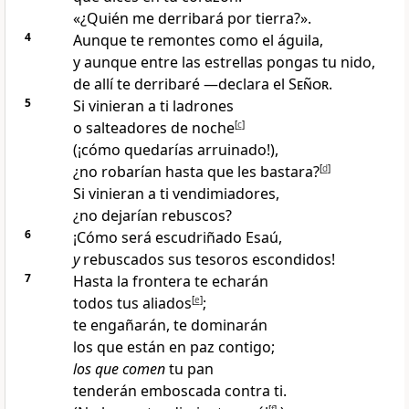
«¿Quién me derribará por tierra
?».
4
Aunque te remontes
como el águila,
y aunque entre las estrellas
pongas tu nido,
de allí te derribaré —declara el
Señor
.
5
Si vinieran a ti ladrones
o salteadores de noche
[
c
]
(¡cómo quedarías arruinado!),
¿no robarían hasta que les bastara?
[
d
]
Si vinieran a ti vendimiadores,
¿no dejarían rebuscos
?
6
¡Cómo será escudriñado Esaú
,
y
rebuscados sus tesoros escondidos!
7
Hasta la frontera te echarán
todos tus aliados
[
e
]
;
te engañarán, te dominarán
los que están en paz contigo;
los que comen
tu pan
tenderán emboscada contra ti
.