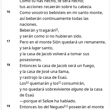
Como tú has hecho, te será hecho
;
tus acciones recaerán sobre tu cabeza
.
16
Como vosotros bebisteis
en mi santo monte
,
así beberán continuamente todas las
naciones.
Beberán y tragarán
[
j
]
,
y serán como si no hubieran sido.
17
Pero en el monte Sión quedará un remanente,
y será
lugar
santo
,
y la casa de Jacob volverá a tomar sus
posesiones
.
18
Entonces la casa de Jacob será un fuego
,
y la casa de José una llama,
y rastrojo la casa de Esaú.
Los
[
k
]
quemarán y los
[
l
]
consumirán,
y no quedará sobreviviente
alguno
de la casa
de Esaú
—porque el
Señor
ha hablado.
19
Entonces
los del
Neguev
[
m
]
poseerán el monte