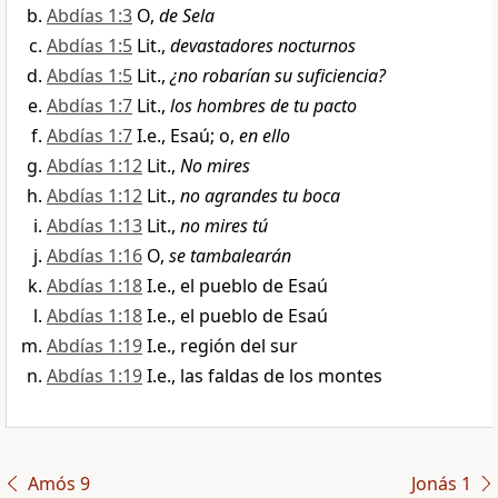
Abdías 1:3
O,
de Sela
Abdías 1:5
Lit.,
devastadores nocturnos
Abdías 1:5
Lit.,
¿no robarían su suficiencia?
Abdías 1:7
Lit.,
los hombres de tu pacto
Abdías 1:7
I.e., Esaú; o,
en ello
Abdías 1:12
Lit.,
No mires
Abdías 1:12
Lit.,
no agrandes tu boca
Abdías 1:13
Lit.,
no mires tú
Abdías 1:16
O,
se tambalearán
Abdías 1:18
I.e., el pueblo de Esaú
Abdías 1:18
I.e., el pueblo de Esaú
Abdías 1:19
I.e., región del sur
Abdías 1:19
I.e., las faldas de los montes
Amós 9
Jonás 1