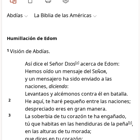
Abdías
La Biblia de las Américas
Humillación de Edom
1
Visión de Abdías.
Así dice el Señor
Dios
[
a
]
acerca de Edom
:
Hemos oído un mensaje del
Señor
,
y un mensajero ha sido enviado a las
naciones
,
diciendo
:
Levantaos y alcémonos contra él en batalla
.
2
He aquí, te haré pequeño entre las naciones
;
despreciado eres en gran manera.
3
La soberbia de tu corazón te ha engañado
,
tú que habitas en las hendiduras de la peña
[
b
]
,
en las alturas de tu morada;
que dices en tu corazón: