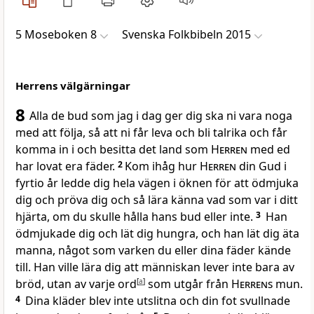
5 Moseboken 8
Svenska Folkbibeln 2015
Herrens välgärningar
8
Alla de bud som jag i dag ger dig ska ni vara noga
med att följa, så att ni får leva och bli talrika och får
komma in i och besitta det land som
Herren
med ed
har lovat era fäder.
2
Kom ihåg hur
Herren
din Gud i
fyrtio år ledde dig hela vägen i öknen för att ödmjuka
dig och pröva dig och så lära känna vad som var i ditt
hjärta, om du skulle hålla hans bud eller inte.
3
Han
ödmjukade dig och lät dig hungra, och han lät dig äta
manna, något som varken du eller dina fäder kände
till. Han ville lära dig att människan lever inte bara av
bröd, utan av varje ord
[
a
]
som utgår från
Herrens
mun.
4
Dina kläder blev inte utslitna och din fot svullnade