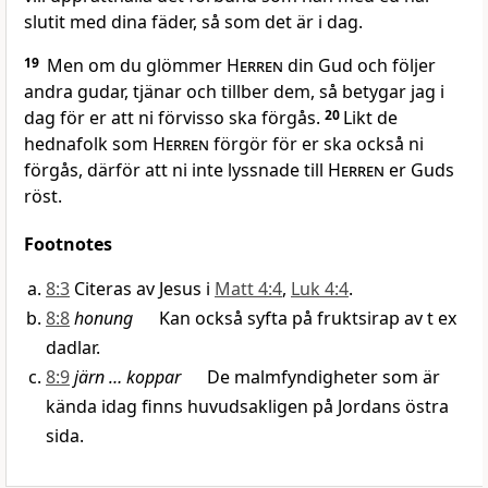
slutit med dina fäder, så som det är i dag.
19
Men om du glömmer
Herren
din Gud och följer
andra gudar, tjänar och tillber dem, så betygar jag i
dag för er att ni förvisso ska förgås.
20
Likt de
hednafolk som
Herren
förgör för er ska också ni
förgås, därför att ni inte lyssnade till
Herren
er Guds
röst.
Footnotes
8:3
Citeras av Jesus i
Matt 4:4
,
Luk 4:4
.
8:8
honung
Kan också syfta på fruktsirap av t ex
dadlar.
8:9
järn … koppar
De malmfyndigheter som är
kända idag finns huvudsakligen på Jordans östra
sida.