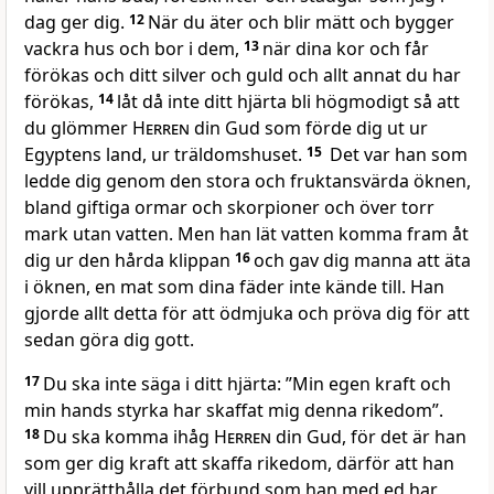
dag ger dig.
12
När du äter och blir mätt och bygger
vackra hus och bor i dem,
13
när dina kor och får
förökas och ditt silver och guld och allt annat du har
förökas,
14
låt då inte ditt hjärta bli högmodigt så att
du glömmer
Herren
din Gud som förde dig ut ur
Egyptens land, ur träldomshuset.
15
Det var han som
ledde dig genom den stora och fruktansvärda öknen,
bland giftiga ormar och skorpioner och över torr
mark utan vatten. Men han lät vatten komma fram åt
dig ur den hårda klippan
16
och gav dig manna att äta
i öknen, en mat som dina fäder inte kände till. Han
gjorde allt detta för att ödmjuka och pröva dig för att
sedan göra dig gott.
17
Du ska inte säga i ditt hjärta: ”Min egen kraft och
min hands styrka har skaffat mig denna rikedom”.
18
Du ska komma ihåg
Herren
din Gud, för det är han
som ger dig kraft att skaffa rikedom, därför att han
vill upprätthålla det förbund som han med ed har