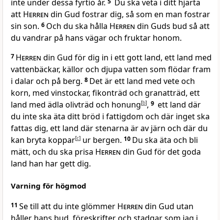
inte under dessa fyrtio år.
5
Du ska veta i ditt hjärta
att
Herren
din Gud fostrar dig, så som en man fostrar
sin son.
6
Och du ska hålla
Herren
din Guds bud så att
du vandrar på hans vägar och fruktar honom.
7
Herren
din Gud för dig in i ett gott land, ett land med
vattenbäckar, källor och djupa vatten som flödar fram
i dalar och på berg.
8
Det är ett land med vete och
korn, med vinstockar, fikonträd och granatträd, ett
land med ädla olivträd och honung
[
b
]
,
9
ett land där
du inte ska äta ditt bröd i fattigdom och där inget ska
fattas dig, ett land där stenarna är av järn och där du
kan bryta koppar
[
c
]
ur bergen.
10
Du ska äta och bli
mätt, och du ska prisa
Herren
din Gud för det goda
land han har gett dig.
Varning för högmod
11
Se till att du inte glömmer
Herren
din Gud utan
håller hans bud, föreskrifter och stadgar som jag i