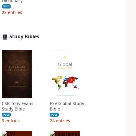
Dictionary
PLUS
28
entries
Study Bibles
CSB Tony Evans
ESV Global Study
Study Bible
Bible
PLUS
PLUS
9
entries
24
entries