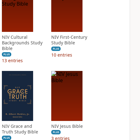
NIV Cultural
NIV First-Century
Backgrounds Study
Study Bible
Bible
PLUS
10
entries
PLUS
13
entries
NIV Grace and
NIV Jesus Bible
Truth Study Bible
PLUS
3
entries
PLUS