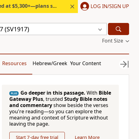
300+—plans start under $6/month.
LOG IN/SIGN UP
7 (SV1917)
Font Size
Resources
Hebrew/Greek
Your Content
Go deeper in this passage.
With
Bible
PLUS
Gateway Plus
, trusted
Study Bible notes
and commentary
show beside the verses
you're reading—so you can explore the
meaning and context of Scripture without
leaving the page.
Start 7-day free trial
Learn More