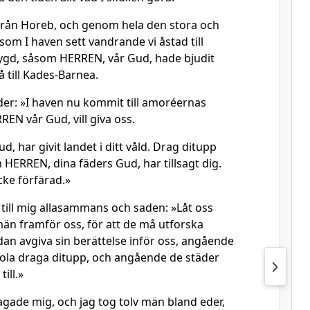
från Horeb, och genom hela den stora och
om I haven sett vandrande vi åstad till
gd, såsom HERREN, vår Gud, hade bjudit
 till Kades-Barnea.
eder: »I haven nu kommit till amoréernas
EN vår Gud, vill giva oss.
d, har givit landet i ditt våld. Drag ditupp
 HERREN, dina fäders Gud, har tillsagt dig.
cke förfärad.»
 till mig allasammans och saden: »Låt oss
än framför oss, för att de må utforska
dan avgiva sin berättelse inför oss, angående
kola draga ditupp, och angående de städer
ill.»
agade mig, och jag tog tolv män bland eder,