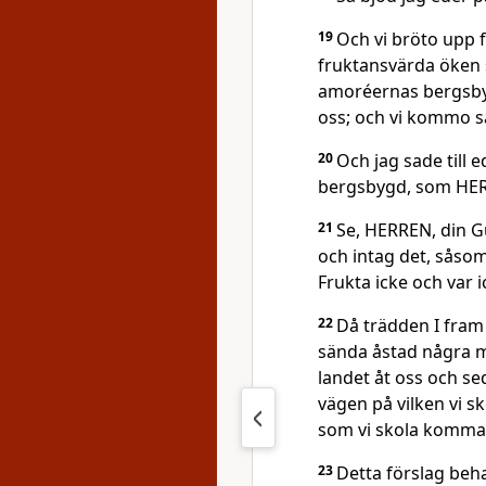
19
Och vi bröto upp 
fruktansvärda öken s
amoréernas bergsby
oss; och vi kommo så
20
Och jag sade till 
bergsbygd, som HERR
21
Se, HERREN, din Gu
och intag det, såsom
Frukta icke och var i
22
Då trädden I fram
sända åstad några m
landet åt oss och se
vägen på vilken vi s
som vi skola komma t
23
Detta förslag beh