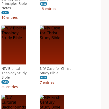
Principles Bible
PLUS
Notes
15
entries
PLUS
10
entries
NIV Biblical
NIV Case for Christ
Theology Study
Study Bible
Bible
PLUS
7
entries
PLUS
30
entries