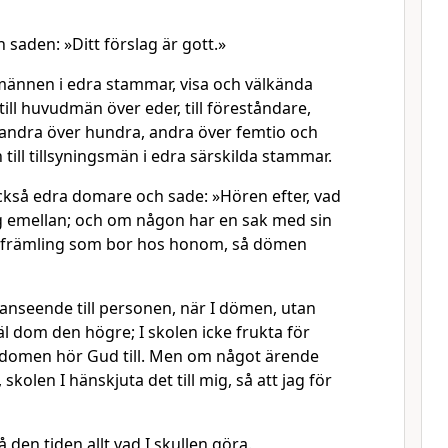
 saden: »Ditt förslag är gott.»
ännen i edra stammar, visa och välkända
ill huvudmän över eder, till föreståndare,
 andra över hundra, andra över femtio och
 till tillsyningsmän i edra särskilda stammar.
ckså edra domare och sade: »Hören efter, vad
g emellan; och om någon har en sak med sin
n främling som bor hos honom, så dömen
 anseende till personen, när I dömen, utan
äl dom den högre; I skolen icke frukta för
 domen hör Gud till. Men om något ärende
 skolen I hänskjuta det till mig, så att jag för
 den tiden allt vad I skullen göra.