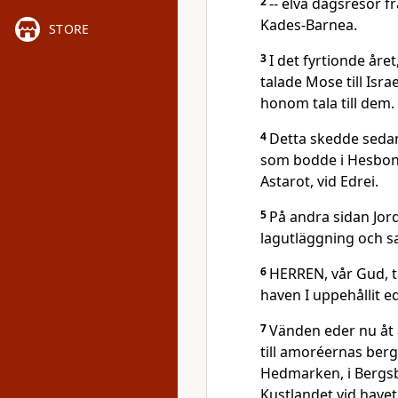
2
-- elva dagsresor fr
Kades-Barnea.
STORE
3
I det fyrtionde åre
talade Mose till Isr
honom tala till dem.
4
Detta skedde seda
som bodde i Hesbon
Astarot, vid Edrei.
5
På andra sidan Jor
lagutläggning och s
6
HERREN, vår Gud, t
haven I uppehållit e
7
Vänden eder nu åt 
till amoréernas berg
Hedmarken, i Bergsby
Kustlandet vid havet