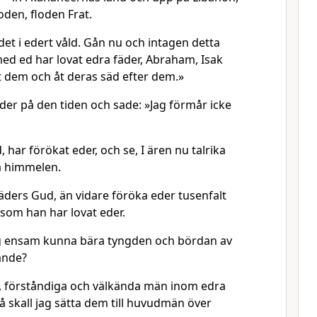
loden, floden Frat.
ndet i edert våld. Gån nu och intagen detta
d ed har lovat edra fäder, Abraham, Isak
åt dem och åt deras säd efter dem.»
 eder på den tiden och sade: »Jag förmår icke
har förökat eder, och se, I ären nu talrika
å himmelen.
äders Gud, än vidare föröka eder tusenfalt
åsom han har lovat eder.
ag ensam kunna bära tyngden och bördan av
ande?
a, förståndiga och välkända män inom edra
å skall jag sätta dem till huvudmän över