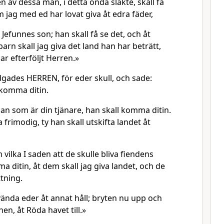
n av dessa män, i detta onda släkte, skall få
 jag med ed har lovat giva åt edra fäder,
Jefunnes son; han skall få se det, och åt
rn skall jag giva det land han har beträtt,
har efterföljt Herren.»
gades HERREN, för eder skull, och sade:
l komma ditin.
an som är din tjänare, han skall komma ditin.
frimodig, ty han skall utskifta landet åt
vilka I saden att de skulle bliva fiendens
a ditin, åt dem skall jag giva landet, och de
ttning.
vända eder åt annat håll; bryten nu upp och
n, åt Röda havet till.»