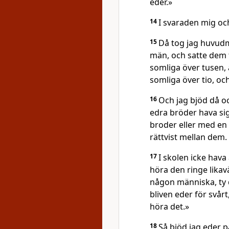
eder.»
14
I svaraden mig och
15
Då tog jag huvudm
män, och satte dem t
somliga över tusen,
somliga över tio, och
16
Och jag bjöd då o
edra bröder hava si
broder eller med e
rättvist mellan dem.
17
I skolen icke hava
höra den ringe likav
någon människa, ty
bliven eder för svårt,
höra det.»
18
Så bjöd jag eder på