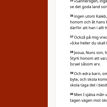
35
»Sannerligen, inge
se det goda land som
36
ingen utom Kaleb, 
honom och åt hans ba
därför att han i allt 
37
Också på mig vred
»Icke heller du skal
38
Josua, Nuns son, h
Styrk honom att vara 
Israel såsom arv.
39
Och edra barn, om 
byte, och skola komm
skola taga det i besi
40
Men I själva mån 
tagen vägen mot ökne