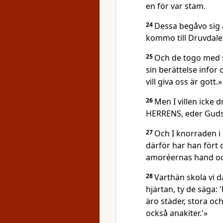
en för var stam.
24
Dessa begåvo sig 
kommo till Druvdale
25
Och de togo med si
sin berättelse inför
vill giva oss är gott.»
26
Men I villen icke 
HERRENS, eder Guds,
27
Och I knorraden i 
därför har han fört o
amoréernas hand oc
28
Varthän skola vi d
hjärtan, ty de säga: '
äro städer, stora oc
också anakiter.'»