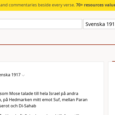
s and commentaries beside every verse.
70+ resources valued at $5,
Svenska 191
enska 1917
som Mose talade till hela Israel på andra
en, på Hedmarken mitt emot Suf, mellan Paran
aserot och Di-Sahab