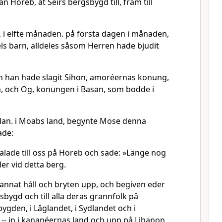
ån Horeb, åt Seirs bergsbygd till, fram till
t, i elfte månaden. på första dagen i månaden,
aels barn, alldeles såsom Herren hade bjudit
n han hade slagit Sihon, amoréernas konung,
, och Og, konungen i Basan, som bodde i
dan. i Moabs land, begynte Mose denna
ade:
alade till oss på Horeb och sade: »Länge nog
der vid detta berg.
annat håll och bryten upp, och begiven eder
sbygd och till alla deras grannfolk på
gden, i Låglandet, i Sydlandet och i
 -- in i kananéernas land och upp på Libanon,