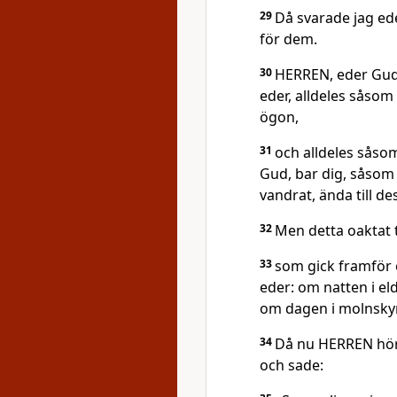
29
Då svarade jag ede
för dem.
30
HERREN, eder Gud, 
eder, alldeles såsom
ögon,
31
och alldeles såso
Gud, bar dig, såsom 
vandrat, ända till de
32
Men detta oaktat 
33
som gick framför e
eder: om natten i eld
om dagen i molnsky
34
Då nu HERREN hörd
och sade: