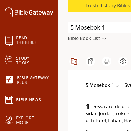
Trusted study Bible
READ
Bible Book List
THE BIBLE
STUDY
TOOLS
BIBLE GATEWAY
PLUS
5 Mosebok 1
Sv
BIBLE NEWS
1
Dessa äro de ord 
sidan Jordan, i ökn
EXPLORE
och Tofel, Laban, H
MORE