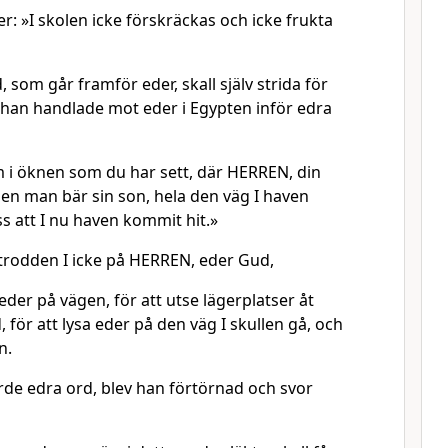
r: »I skolen icke förskräckas och icke frukta
som går framför eder, skall själv strida för
 han handlade mot eder i Egypten inför edra
m i öknen som du har sett, där HERREN, din
en man bär sin son, hela den väg I haven
ss att I nu haven kommit hit.»
trodden I icke på HERREN, eder Gud,
der på vägen, för att utse lägerplatser åt
, för att lysa eder på den väg I skullen gå, och
n.
e edra ord, blev han förtörnad och svor