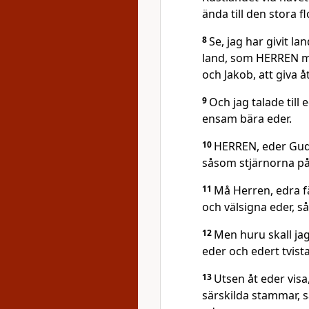
ända till den stora f
8
Se, jag har givit la
land, som HERREN me
och Jakob, att giva 
9
Och jag talade till
ensam bära eder.
10
HERREN, eder Gud, 
såsom stjärnorna p
11
Må Herren, edra f
och välsigna eder, s
12
Men huru skall j
eder och edert tvist
13
Utsen åt eder vis
särskilda stammar, s