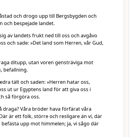
åstad och drogo upp till Bergsbygden och
n och bespejade landet.
g av landets frukt ned till oss och avgåvo
 oss och sade: »Det land som Herren, vår Gud,
draga ditupp, utan voren gensträviga mot
 befallning.
edra tält och saden: »Herren hatar oss,
ss ut ur Egyptens land för att giva oss i
h så förgöra oss.
å draga? Våra bröder hava förfärat våra
Där är ett folk, större och resligare än vi, där
h befästa upp mot himmelen; ja, vi sågo där