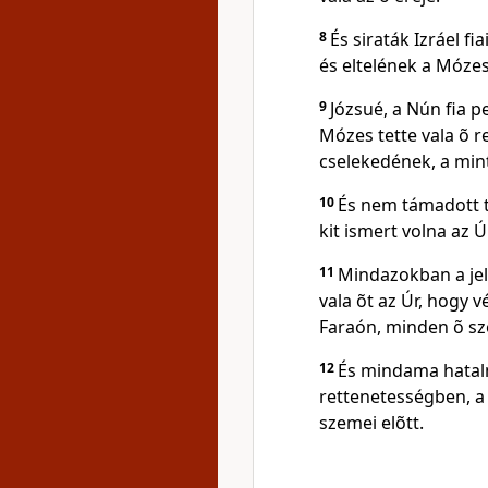
8
És siraták Izráel 
és eltelének a Mózes
9
Józsué, a Nún fia p
Mózes tette vala õ re
cselekedének, a min
10
És nem támadott t
kit ismert volna az Ú
11
Mindazokban a jel
vala õt az Úr, hogy 
Faraón, minden õ szo
12
És mindama hatal
rettenetességben, a 
szemei elõtt.