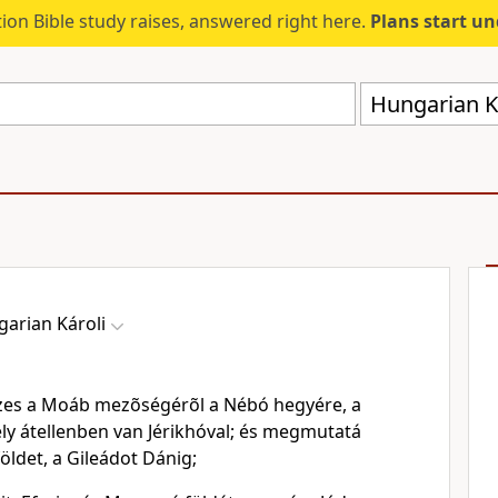
ion Bible study raises, answered right here.
Plans start u
Hungarian Ká
arian Károli
es a Moáb mezõségérõl a Nébó hegyére, a
ely átellenben van Jérikhóval; és megmutatá
öldet, a Gileádot Dánig;