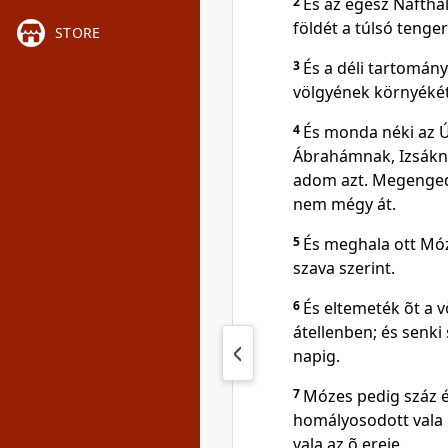
2
És az egész Nafthal
földét a túlsó tenger
STORE
3
És a déli tartomány
völgyének környékét
4
És monda néki az Ú
Ábrahámnak, Izsákn
adom azt. Megenged
nem mégy át.
5
És meghala ott Móz
szava szerint.
6
És eltemeték õt a 
átellenben; és senki
napig.
7
Mózes pedig száz é
homályosodott vala 
vala az õ ereje.