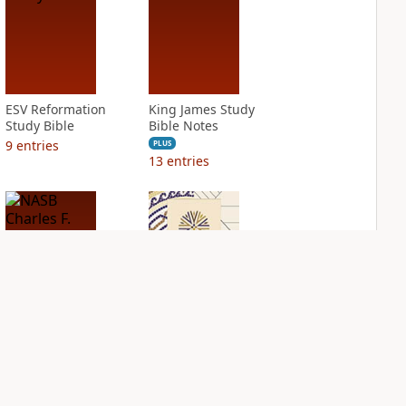
ESV Reformation
King James Study
Study Bible
Bible Notes
9
entries
PLUS
13
entries
NASB Charles F.
NIV Application
Stanley Life
Bible
Principles Bible
PLUS
Notes
5
entries