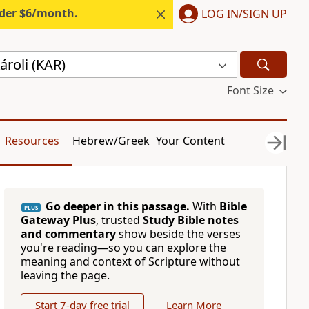
nder $6/month.
LOG IN/SIGN UP
roli (KAR)
Font Size
Resources
Hebrew/Greek
Your Content
Go deeper in this passage.
With
Bible
PLUS
Gateway Plus
, trusted
Study Bible notes
and commentary
show beside the verses
you're reading—so you can explore the
meaning and context of Scripture without
leaving the page.
Start 7-day free trial
Learn More