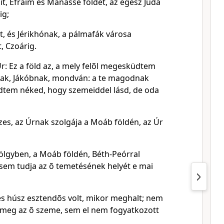
it, Efraim és Manassé földét, az egész Júda
ig;
t, és Jérikhónak, a pálmafák városa
, Czoárig.
r: Ez a föld az, a mely felõl megesküdtem
ak, Jákóbnak, mondván: a te magodnak
tem néked, hogy szemeiddel lásd, de oda
es, az Úrnak szolgája a Moáb földén, az Úr
völgyben, a Moáb földén, Béth-Peórral
 sem tudja az õ temetésének helyét e mai
s húsz esztendõs volt, mikor meghalt; nem
meg az õ szeme, sem el nem fogyatkozott