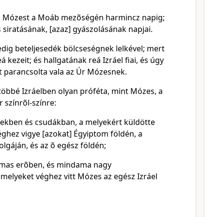
fiai Mózest a Moáb mezõségén harmincz napig;
 siratásának, [azaz] gyászolásának napjai.
edig beteljesedék bölcseségnek lelkével; mert
á kezeit; és hallgatának reá Izráel fiai, és úgy
t parancsolta vala az Úr Mózesnek.
öbbé Izráelben olyan próféta, mint Mózes, a
r színrõl-színre:
ekben és csudákban, a melyekért küldötte
véghez vigye [azokat] Égyiptom földén, a
lgáján, és az õ egész földén;
mas erõben, és mindama nagy
melyeket véghez vitt Mózes az egész Izráel