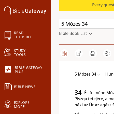
Every quest
READ
Bible Book List
THE BIBLE
STUDY
TOOLS
BIBLE GATEWAY
PLUS
5 Mózes 34
Hung
BIBLE NEWS
34
És felméne Móz
Piszga tetejére, a m
EXPLORE
néki az Úr az egész f
MORE