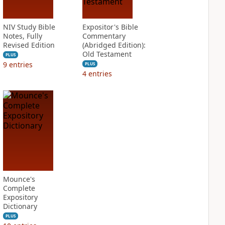
NIV Study Bible
Expositor's Bible
Notes, Fully
Commentary
Revised Edition
(Abridged Edition):
Old Testament
PLUS
9
entries
PLUS
4
entries
Mounce's
Complete
Expository
Dictionary
PLUS