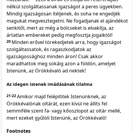
nélkül szolgáltassanak igazságot a peres ügyekben.
Mindig igazságosan ítéljenek, és soha ne engedjék
magukat megvesztegetni. Ne fogadjanak el ajándékot
senkitől, mert az még a bölcseket is elvakítja, az
ártatlan embereket pedig megfosztja jogaiktól!
20
Minden erővel törekedjetek arra, hogy igazságot
szolgáltassatok, és ragaszkodjatok az
igazságossághoz minden áron! Csak akkor
maradhattok meg sokáig azon a földön, amelyet
Istenünk, az Örökkévaló ad nektek!
Az idegen istenek imádásának tilalma
21-22
Amikor majd felépítitek Istenünknek, az
Örökkévalónak oltárát, ezen kívül ne állíts fel
semmiféle szent fa- vagy kőoszlopot az oltár mellé,
mert ezeket gyűlöli Istenünk, az Örökkévaló!
Footnotes