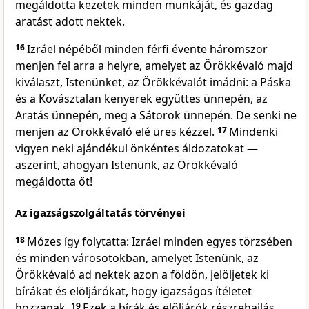
megáldotta kezetek minden munkáját, és gazdag
aratást adott nektek.
16
Izráel népéből minden férfi évente háromszor
menjen fel arra a helyre, amelyet az Örökkévaló majd
kiválaszt, Istenünket, az Örökkévalót imádni: a Páska
és a Kovásztalan kenyerek együttes ünnepén, az
Aratás ünnepén, meg a Sátorok ünnepén. De senki ne
menjen az Örökkévaló elé üres kézzel.
17
Mindenki
vigyen neki ajándékul önkéntes áldozatokat —
aszerint, ahogyan Istenünk, az Örökkévaló
megáldotta őt!
Az igazságszolgáltatás törvényei
18
Mózes így folytatta: Izráel minden egyes törzsében
és minden városotokban, amelyet Istenünk, az
Örökkévaló ad nektek azon a földön, jelöljetek ki
bírákat és elöljárókat, hogy igazságos ítéletet
hozzanak.
19
Ezek a bírák és elöljárók részrehajlás