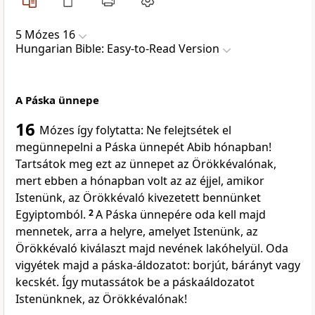
5 Mózes 16
Hungarian Bible: Easy-to-Read Version
A Páska ünnepe
16
Mózes így folytatta: Ne felejtsétek el
megünnepelni a Páska ünnepét Abib hónapban!
Tartsátok meg ezt az ünnepet az Örökkévalónak,
mert ebben a hónapban volt az az éjjel, amikor
Istenünk, az Örökkévaló kivezetett bennünket
Egyiptomból.
2
A Páska ünnepére oda kell majd
mennetek, arra a helyre, amelyet Istenünk, az
Örökkévaló kiválaszt majd nevének lakóhelyül. Oda
vigyétek majd a páska-áldozatot: borjút, bárányt vagy
kecskét. Így mutassátok be a páskaáldozatot
Istenünknek, az Örökkévalónak!