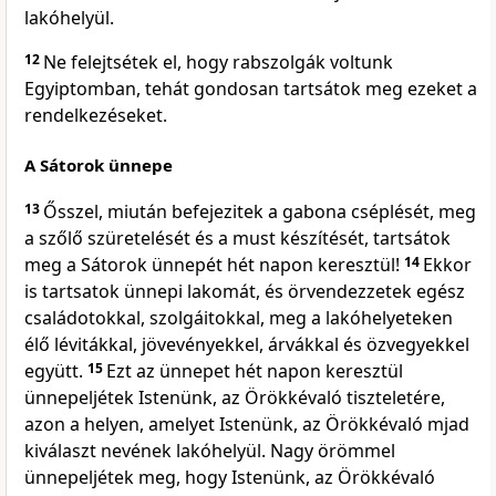
lakóhelyül.
12
Ne felejtsétek el, hogy rabszolgák voltunk
Egyiptomban, tehát gondosan tartsátok meg ezeket a
rendelkezéseket.
A Sátorok ünnepe
13
Ősszel, miután befejezitek a gabona cséplését, meg
a szőlő szüretelését és a must készítését, tartsátok
meg a Sátorok ünnepét hét napon keresztül!
14
Ekkor
is tartsatok ünnepi lakomát, és örvendezzetek egész
családotokkal, szolgáitokkal, meg a lakóhelyeteken
élő lévitákkal, jövevényekkel, árvákkal és özvegyekkel
együtt.
15
Ezt az ünnepet hét napon keresztül
ünnepeljétek Istenünk, az Örökkévaló tiszteletére,
azon a helyen, amelyet Istenünk, az Örökkévaló mjad
kiválaszt nevének lakóhelyül. Nagy örömmel
ünnepeljétek meg, hogy Istenünk, az Örökkévaló