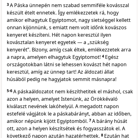
3
A Páska ünnepén nem szabad semmiféle kovásszal
készült ételt ennetek. Így emlékezzetek rá, hogy
amikor elhagytuk Egyiptomot, nagy sietséggel kellett
onnan kijönnünk, s emiatt nem volt időnk kovászos
kenyeret készíteni. Hét napon keresztül ilyen
kovásztalan kenyeret egyetek — a „szükség
kenyerét”. Bizony, amíg csak éltek, emlékezzetek arra
a napra, amelyen elhagytuk Egyiptomot!
4
Egész
országotokban látni se lehessen kovászt hét napon
keresztül, amíg az ünnep tart! Az áldozati állat
húsából pedig ne hagyjatok semmit másnapra!
5-6
A páskaáldozatot nem készíthetitek el máshol, csak
azon a helyen, amelyet Istenünk, az Örökkévaló
kiválaszt nevének lakóhelyül. A megadott napon
estefelé vágjátok le a páskabárányt, abban az időben,
amikor népünk kijött Egyiptomból.
7
A bárány húsát
ott, azon a helyen készítsétek és fogyasszátok el. A
következő napon azután hazatérhettek.
8
Ezután hat