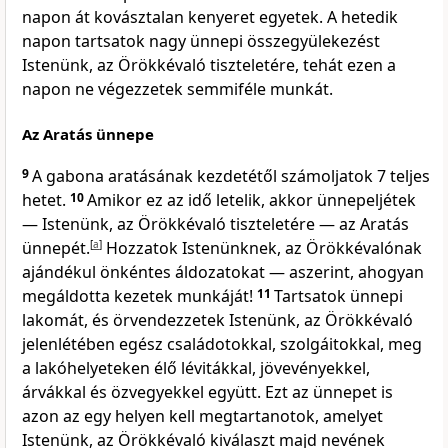
napon át kovásztalan kenyeret egyetek. A hetedik
napon tartsatok nagy ünnepi összegyülekezést
Istenünk, az Örökkévaló tiszteletére, tehát ezen a
napon ne végezzetek semmiféle munkát.
Az Aratás ünnepe
9
A gabona aratásának kezdetétől számoljatok 7 teljes
hetet.
10
Amikor ez az idő letelik, akkor ünnepeljétek
— Istenünk, az Örökkévaló tiszteletére — az Aratás
ünnepét.
[
a
]
Hozzatok Istenünknek, az Örökkévalónak
ajándékul önkéntes áldozatokat — aszerint, ahogyan
megáldotta kezetek munkáját!
11
Tartsatok ünnepi
lakomát, és örvendezzetek Istenünk, az Örökkévaló
jelenlétében egész családotokkal, szolgáitokkal, meg
a lakóhelyeteken élő lévitákkal, jövevényekkel,
árvákkal és özvegyekkel együtt. Ezt az ünnepet is
azon az egy helyen kell megtartanotok, amelyet
Istenünk, az Örökkévaló kiválaszt majd nevének