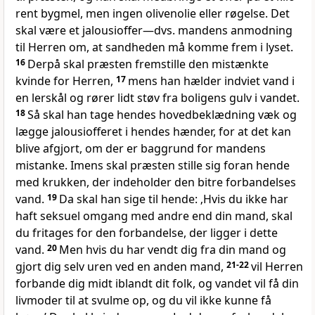
rent bygmel, men ingen olivenolie eller røgelse. Det
skal være et jalousioffer—dvs. mandens anmodning
til Herren om, at sandheden må komme frem i lyset.
16
Derpå skal præsten fremstille den mistænkte
kvinde for Herren,
17
mens han hælder indviet vand i
en lerskål og rører lidt støv fra boligens gulv i vandet.
18
Så skal han tage hendes hovedbeklædning væk og
lægge jalousiofferet i hendes hænder, for at det kan
blive afgjort, om der er baggrund for mandens
mistanke. Imens skal præsten stille sig foran hende
med krukken, der indeholder den bitre forbandelses
vand.
19
Da skal han sige til hende: ‚Hvis du ikke har
haft seksuel omgang med andre end din mand, skal
du fritages for den forbandelse, der ligger i dette
vand.
20
Men hvis du har vendt dig fra din mand og
gjort dig selv uren ved en anden mand,
21-22
vil Herren
forbande dig midt iblandt dit folk, og vandet vil få din
livmoder til at svulme op, og du vil ikke kunne få