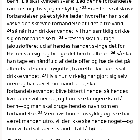
børn.’ Da skal kvinden svare: ‚Lad denne forbandelse
ramme mig, hvis jeg er skyldig.’
23
Præsten skal skrive
forbandelsen på et stykke læder, hvorefter han skal
vaske den skrevne forbandelse af i det bitre vand,
24
så når hun drikker vandet, vil hun samtidig drikke
sig en forbandelse til.
25
Præsten skal nu tage
jalousiofferet ud af hendes hænder, svinge det for
Herrens ansigt og bringe det hen til alteret.
26
Så skal
han tage en håndfuld af dette offer og hælde det på
alterets ild som et røgoffer, hvorefter kvinden skal
drikke vandet.
27
Hvis hun virkelig har gjort sig selv
uren og har været sin mand utro, skal
forbandelsesvandet blive bittert i hende, så hendes
livmoder svulmer op, og hun ikke længere kan få
børn—og man skal bruge hendes navn som en
forbandelse.
28
Men hvis hun er uskyldig og ikke har
været manden utro, vil der ikke ske hende noget—og
hun vil fortsat være i stand til at få børn.