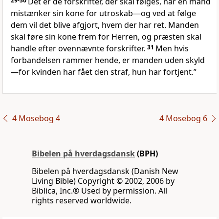
29-30
Det er de forskrifter, der skal følges, når en mand
mistænker sin kone for utroskab—og ved at følge
dem vil det blive afgjort, hvem der har ret. Manden
skal føre sin kone frem for Herren, og præsten skal
handle efter ovennævnte forskrifter.
31
Men hvis
forbandelsen rammer hende, er manden uden skyld
—for kvinden har fået den straf, hun har fortjent.”
4 Mosebog 4
4 Mosebog 6
Bibelen på hverdagsdansk
(BPH)
Bibelen på hverdagsdansk (Danish New
Living Bible) Copyright © 2002, 2006 by
Biblica, Inc.® Used by permission. All
rights reserved worldwide.