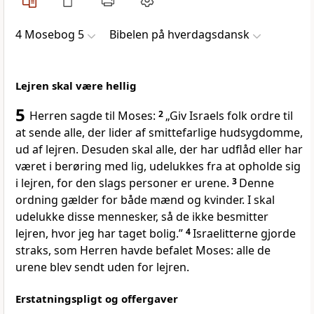
4 Mosebog 5
Bibelen på hverdagsdansk
Lejren skal være hellig
5
Herren sagde til Moses:
2
„Giv Israels folk ordre til
at sende alle, der lider af smittefarlige hudsygdomme,
ud af lejren. Desuden skal alle, der har udflåd eller har
været i berøring med lig, udelukkes fra at opholde sig
i lejren, for den slags personer er urene.
3
Denne
ordning gælder for både mænd og kvinder. I skal
udelukke disse mennesker, så de ikke besmitter
lejren, hvor jeg har taget bolig.”
4
Israelitterne gjorde
straks, som Herren havde befalet Moses: alle de
urene blev sendt uden for lejren.
Erstatningspligt og offergaver