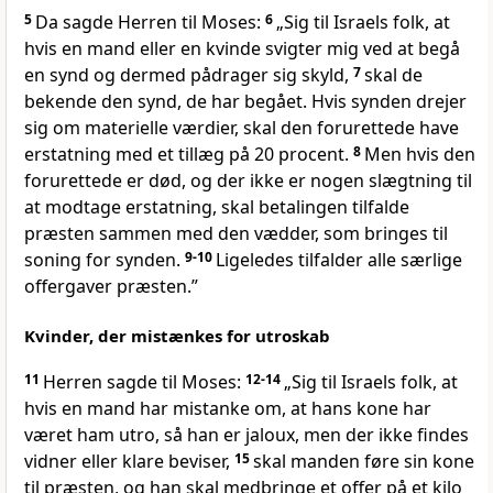
5
Da sagde Herren til Moses:
6
„Sig til Israels folk, at
hvis en mand eller en kvinde svigter mig ved at begå
en synd og dermed pådrager sig skyld,
7
skal de
bekende den synd, de har begået. Hvis synden drejer
sig om materielle værdier, skal den forurettede have
erstatning med et tillæg på 20 procent.
8
Men hvis den
forurettede er død, og der ikke er nogen slægtning til
at modtage erstatning, skal betalingen tilfalde
præsten sammen med den vædder, som bringes til
soning for synden.
9-10
Ligeledes tilfalder alle særlige
offergaver præsten.”
Kvinder, der mistænkes for utroskab
11
Herren sagde til Moses:
12-14
„Sig til Israels folk, at
hvis en mand har mistanke om, at hans kone har
været ham utro, så han er jaloux, men der ikke findes
vidner eller klare beviser,
15
skal manden føre sin kone
til præsten, og han skal medbringe et offer på et kilo