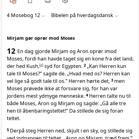
4 Mosebog 12
Bibelen på hverdagsdansk
Mirjam gør oprør mod Moses
12
En dag gjorde Mirjam og Aron oprør imod
Moses, fordi han havde taget sig en kone fra det land,
der hed Kush,
[
a
]
syd for Egypten.
2
„Kan Herren kun
tale til Moses?” sagde de. „Hvad med os? Herren kan
vel lige så godt tale til os.” Herren hørte det,
3
men
Moses prøvede ikke at forsvare sig, for han var
jordens mest ydmyge menneske.
4
Herren talte nu til
både Moses, Aron og Mirjam og sagde: „Gå alle tre
hen til åbenbaringsteltet!” Da stillede de sig foran
teltet.
5
Derpå steg Herren ned, skjult i en sky, og stillede sig
ved indgangen til teltet. „Aron og Mirjam, træd frem,”