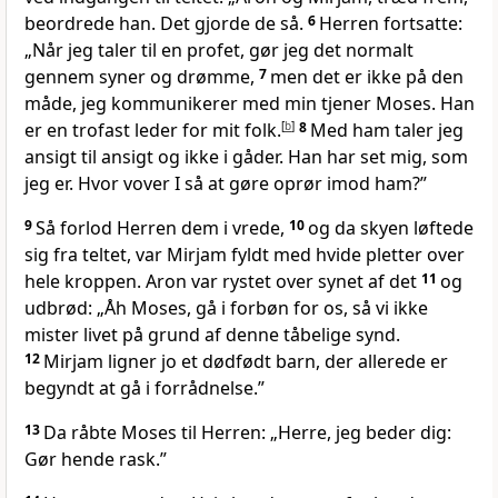
beordrede han. Det gjorde de så.
6
Herren fortsatte:
„Når jeg taler til en profet, gør jeg det normalt
gennem syner og drømme,
7
men det er ikke på den
måde, jeg kommunikerer med min tjener Moses. Han
er en trofast leder for mit folk.
[
b
]
8
Med ham taler jeg
ansigt til ansigt og ikke i gåder. Han har set mig, som
jeg er. Hvor vover I så at gøre oprør imod ham?”
9
Så forlod Herren dem i vrede,
10
og da skyen løftede
sig fra teltet, var Mirjam fyldt med hvide pletter over
hele kroppen. Aron var rystet over synet af det
11
og
udbrød: „Åh Moses, gå i forbøn for os, så vi ikke
mister livet på grund af denne tåbelige synd.
12
Mirjam ligner jo et dødfødt barn, der allerede er
begyndt at gå i forrådnelse.”
13
Da råbte Moses til Herren: „Herre, jeg beder dig:
Gør hende rask.”