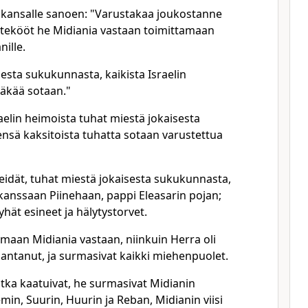
 kansalle sanoen: "Varustakaa joukostanne
ähtekööt he Midiania vastaan toimittamaan
ille.
esta sukukunnasta, kaikista Israelin
täkää sotaan."
sraelin heimoista tuhat miestä jokaisesta
nsä kaksitoista tuhatta sotaan varustettua
heidät, tuhat miestä jokaisesta sukukunnasta,
kanssaan Piinehaan, pappi Eleasarin pojan;
hät esineet ja hälytystorvet.
timaan Midiania vastaan, niinkuin Herra oli
antanut, ja surmasivat kaikki miehenpuolet.
ka kaatuivat, he surmasivat Midianin
min, Suurin, Huurin ja Reban, Midianin viisi