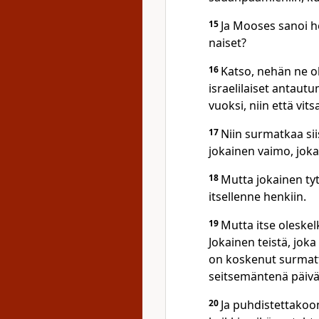
15
Ja Mooses sanoi hei
naiset?
16
Katso, nehän ne ol
israelilaiset antau
vuoksi, niin että vi
17
Niin surmatkaa si
jokainen vaimo, jok
18
Mutta jokainen tyt
itsellenne henkiin.
19
Mutta itse oleskel
Jokainen teistä, jok
on koskenut surmat
seitsemäntenä päivän
20
Ja puhdistettakoon