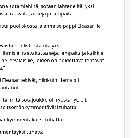
ona sotamiehiltä, sotaan lähteneiltä, yksi
siä, raavaita, aaseja ja lampaita.
vasta puoliskosta ja anna se pappi Eleasarille
ulevasta puoliskosta ota yksi
ihmisiä, raavaita, aaseja, lampaita ja kaikkia
 ne leeviläisille, joiden on hoidettava tehtävät
."
 Eleasar tekivät, niinkuin Herra oli
antanut.
siitä, mitä sotajoukko oli ryöstänyt, oli:
 seitsemänkymmentäviisi tuhatta
emänkymmentäkaksi tuhatta
mmentäyksi tuhatta