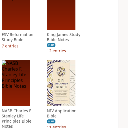
ESV Reformation
King James Study
Study Bible
Bible Notes
7
entries
PLUS
12
entries
NASB Charles F.
NIV Application
Stanley Life
Bible
Principles Bible
PLUS
Notes
11
entries