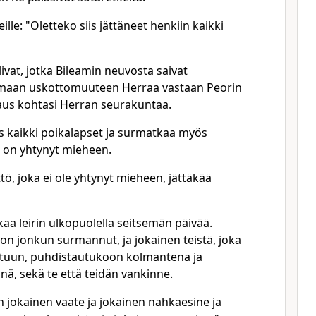
lle: "Oletteko siis jättäneet henkiin kaikki
ivat, jotka Bileamin neuvosta saivat
tumaan uskottomuuteen Herraa vastaan Peorin
tsaus kohtasi Herran seurakuntaa.
is kaikki poikalapset ja surmatkaa myös
a on yhtynyt mieheen.
tö, joka ei ole yhtynyt mieheen, jättäkää
kaa leirin ulkopuolella seitsemän päivää.
a on jonkun surmannut, ja jokainen teistä, joka
tuun, puhdistautukoon kolmantena ja
ä, sekä te että teidän vankinne.
 jokainen vaate ja jokainen nahkaesine ja