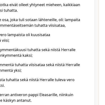
, jotka eivät olleet yhtyneet mieheen, kaikkiaan
 tuhatta.
se osa, joka tuli sotaan lähteneille, oli: lampaita
mmentäseitsemän tuhatta viisisataa,
 vero lampaista oli kuusisataa
iisi;
kymmentäkuusi tuhatta sekä niistä Herralle
mänkymmentä kaksi;
mentä tuhatta viisisataa sekä niistä Herralle
mmentä yksi;
sta tuhatta sekä niistä Herralle tuleva vero
si.
rran antiveron pappi Eleasarille, niinkuin
le käskyn antanut.