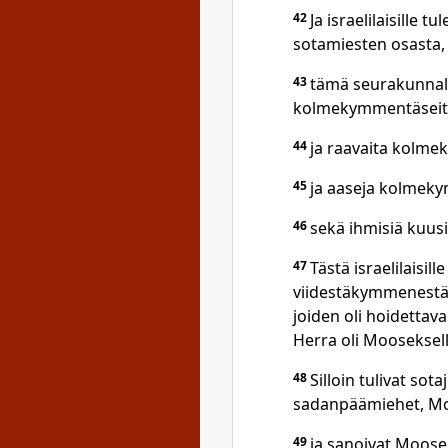
42
Ja israelilaisille 
sotamiesten osasta,
43
tämä seurakunnall
kolmekymmentäseits
44
ja raavaita kolm
45
ja aaseja kolmeky
46
sekä ihmisiä kuusi
47
Tästä israelilaisi
viidestäkymmenestä, i
joiden oli hoidettav
Herra oli Mooseksel
48
Silloin tulivat so
sadanpäämiehet, M
49
ja sanoivat Moosek