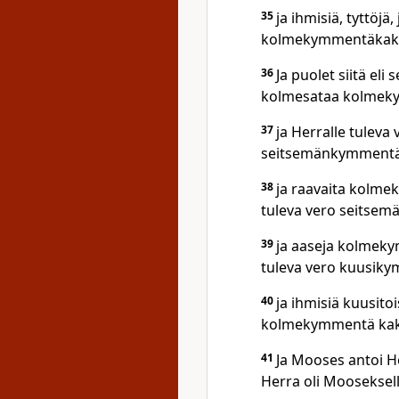
35
ja ihmisiä, tyttöjä
kolmekymmentäkaksi
36
Ja puolet siitä eli 
kolmesataa kolmeky
37
ja Herralle tuleva
seitsemänkymmentä v
38
ja raavaita kolme
tuleva vero seitse
39
ja aaseja kolmekym
tuleva vero kuusiky
40
ja ihmisiä kuusitoi
kolmekymmentä kak
41
Ja Mooses antoi He
Herra oli Mooseksel