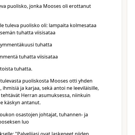
tuleva puolisko, jonka Mooses oli erottanut
e tuleva puolisko oli: lampaita kolmesataa
emän tuhatta viisisataa
ekymmentäkuusi tuhatta
mmentä tuhatta viisisataa
toista tuhatta.
lle tulevasta puoliskosta Mooses otti yhden
hmisiä ja karjaa, sekä antoi ne leeviläisille,
a tehtävät Herran asumuksessa, niinkuin
le käskyn antanut.
tajoukon osastojen johtajat, tuhannen- ja
ooseksen luo
selle: "Palvelijasi ovat laskeneet niiden