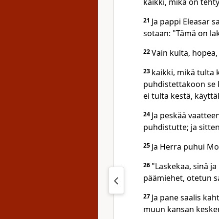
kaikki, mikä on teht
21
Ja pappi Eleasar s
sotaan: "Tämä on la
22
Vain kulta, hopea, v
23
kaikki, mikä tulta
puhdistettakoon se 
ei tulta kestä, käytt
24
Ja peskää vaattee
puhdistutte; ja sitten
25
Ja Herra puhui Mo
26
"Laskekaa, sinä j
päämiehet, otetun sa
27
Ja pane saalis kah
muun kansan keske