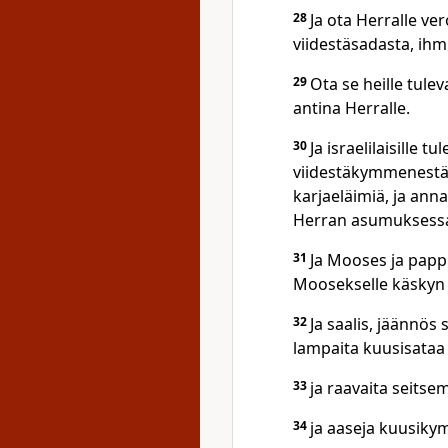
28
Ja ota Herralle ver
viidestäsadasta, ihmi
29
Ota se heille tule
antina Herralle.
30
Ja israelilaisille t
viidestäkymmenestä, 
karjaeläimiä, ja anna
Herran asumuksessa
31
Ja Mooses ja pappi
Moosekselle käskyn 
32
Ja saalis, jäännös 
lampaita kuusisataa
33
ja raavaita seits
34
ja aaseja kuusiky