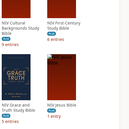
NIV Cultural
NIV First-Century
Backgrounds Study
Study Bible
Bible
PLUS
6
entries
PLUS
9
entries
NIV Grace and
NIV Jesus Bible
Truth Study Bible
PLUS
1
entry
PLUS
5
entries