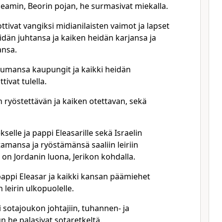
eamin, Beorin pojan, he surmasivat miekalla.
ottivat vangiksi midianilaisten vaimot ja lapset
eidän juhtansa ja kaiken heidän karjansa ja
ansa.
asumansa kaupungit ja kaikki heidän
tivat tulella.
en ryöstettävän ja kaiken otettavan, sekä
selle ja pappi Eleasarille sekä Israelin
tamansa ja ryöstämänsä saaliin leiriin
 on Jordanin luona, Jerikon kohdalla.
pappi Eleasar ja kaikki kansan päämiehet
n leirin ulkopuolelle.
 sotajoukon johtajiin, tuhannen- ja
 he palasivat sotaretkeltä.