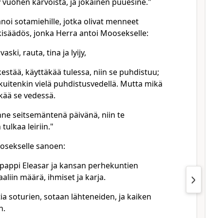
y vuohen karvoista, ja jokainen puuesine."
anoi sotamiehille, jotka olivat menneet
kisäädös, jonka Herra antoi Moosekselle:
aski, rauta, tina ja lyijy,
 kestää, käyttäkää tulessa, niin se puhdistuu;
kuitenkin vielä puhdistusvedellä. Mutta mikä
äkää se vedessä.
nne seitsemäntenä päivänä, niin te
 tulkaa leiriin."
osekselle sanoen:
a pappi Eleasar ja kansan perhekuntien
aliin määrä, ihmiset ja karja.
tia soturien, sotaan lähteneiden, ja kaiken
n.