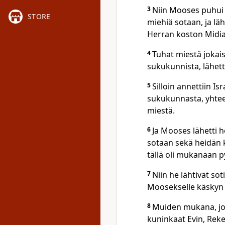
3
Niin Mooses puhui
STORE
miehiä sotaan, ja l
Herran koston Midian
4
Tuhat miestä jokais
sukukunnista, lähet
5
Silloin annettiin I
sukukunnasta, yhtee
miestä.
6
Ja Mooses lähetti 
sotaan sekä heidän 
tällä oli mukanaan py
7
Niin he lähtivät so
Moosekselle käskyn 
8
Muiden mukana, jot
kuninkaat Evin, Reke