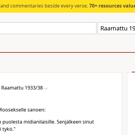
s and commentaries beside every verse.
70+ resources valued at $5,
Raamattu 19
Raamattu 1933/38
Moosekselle sanoen:
n puolesta midianilaisille. Senjälkeen sinut
 tykö."