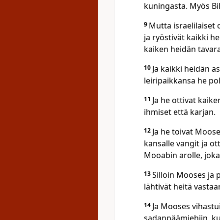
kuningasta. Myös Bil
9
Mutta israelilaiset 
ja ryöstivät kaikki h
kaiken heidän tavar
10
Ja kaikki heidän 
leiripaikkansa he polt
11
Ja he ottivat kaik
ihmiset että karjan.
12
Ja he toivat Moosek
kansalle vangit ja ot
Mooabin arolle, joka
13
Silloin Mooses ja 
lähtivät heitä vastaa
14
Ja Mooses vihastui
sadanpäämiehiin, kun