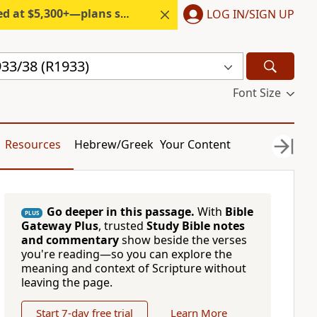
300+—plans start under $6/month.
LOG IN/SIGN UP
33/38 (R1933)
Font Size
Resources
Hebrew/Greek
Your Content
Go deeper in this passage.
With
Bible
PLUS
Gateway Plus
, trusted
Study Bible notes
and commentary
show beside the verses
you're reading—so you can explore the
meaning and context of Scripture without
leaving the page.
Start 7-day free trial
Learn More