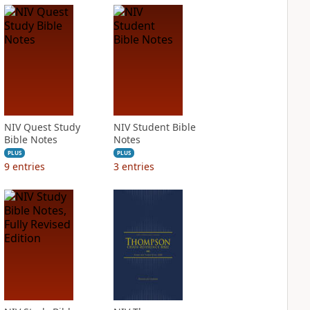
NIV Quest Study
NIV Student Bible
Bible Notes
Notes
PLUS
PLUS
9
entries
3
entries