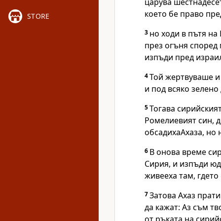
царува шестнадесет
което бе право пре
STORE
3
но ходи в пътя на
през огъня според 
изпъди пред израи
4
Той жертвуваше и 
и под всяко зелено
5
Тогава сирийският
Ромелиевият син, д
обсадихаАхаза, но 
6
В онова време си
Сирия, и изпъди юд
живееха там, гдето 
7
Затова Ахаз прати
да кажат: Аз съм тв
от ръката на сирий