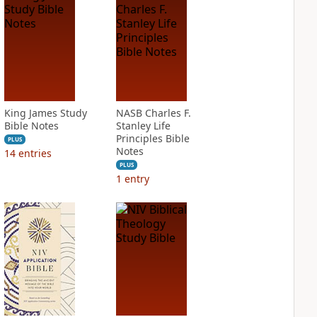
King James Study
NASB Charles F.
Bible Notes
Stanley Life
Principles Bible
PLUS
Notes
14
entries
PLUS
1
entry