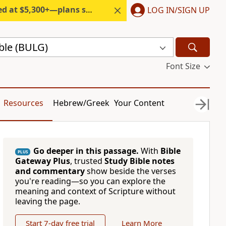
300+—plans start under $6/month.
LOG IN/SIGN UP
ble (BULG)
Font Size
Resources
Hebrew/Greek
Your Content
Go deeper in this passage.
With
Bible
PLUS
Gateway Plus
, trusted
Study Bible notes
and commentary
show beside the verses
you're reading—so you can explore the
meaning and context of Scripture without
leaving the page.
Start 7-day free trial
Learn More