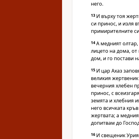
него.
13
И върху тоя жерт
си принос, и изля 
примирителните си
14
А медният олтар,
лицето на дома, от
дом, и го постави 
15
И цар Ахаз запов
великия жертвеник
вечерния хлебен пр
принос, с всеизгар
земята и хлебния и
него всичката кръв
жертвата; а медния
допитвам до Господ
16
И свещеник Урия 