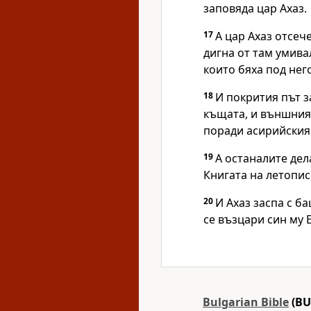
заповяда цар Ахаз.
17
А цар Ахаз отсеч
дигна от там умива
които бяха под него
18
И покрития път з
къщата, и външния 
поради асирийския
19
А останалите дел
Книгата на летопи
20
И Ахаз заспа с ба
се възцари син му 
Bulgarian Bible
(BU