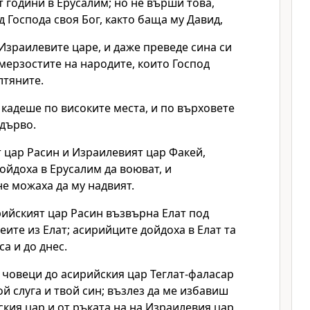
 години в Ерусалим; но не върши това,
д Господа своя Бог, както баща му Давид,
 Израилевите царе, и даже преведе сина си
мерзостите на народите, които Господ
лтяните.
кадеше по високите места, и по върховете
 дърво.
 цар Расин и Израилевият цар Факей,
ойдоха в Ерусалим да воюват, и
не можаха да му надвият.
рийският цар Расин възвърна Елат под
еите из Елат; асирийците дойдоха в Елат та
са и до днес.
 човеци до асирийския цар Теглат-фаласар
ой слуга и твой син; възлез да ме избавиш
ския цар и от ръката на на Израилевия цар,