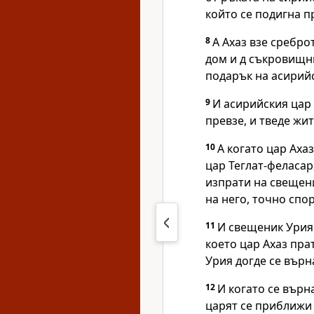
който се подигна п
8
А Ахаз взе сребро
дом и д съкровищни
подарък на асирийс
9
И асирийския цар 
превзе, и тведе жит
10
А когато цар Аха
цар Теглат-феласар
изпрати на свещени
на него, точно спо
11
И свещеник Урия
което цар Ахаз пра
Урия догде се върн
12
И когато се върн
царят се приближи