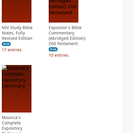
NIV Study Bible
Expositor's Bible
Notes, Fully
Commentary
Revised Edition
(Abridged Edition):
Old Testament
PLUS
17
entries
PLUS
10
entries
Mounce's
Complete
Expository