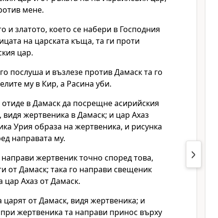
ротив мене.
то и златото, което се набери в Господния
цата на царската къща, та ги проти
кия цар.
го послуша и възлезе против Дамаск та го
елите му в Кир, а Расина уби.
з отиде в Дамаск да посрещне асирийския
, видя жертвеника в Дамаск; и цар Ахаз
ка Урия образа на жертвеника, и рисунка
ред направата му.
 направи жертвеник точно според това,
ти от Дамаск; така го направи свещеник
а цар Ахаз от Дамаск.
а царят от Дамаск, видя жертвеника; и
 при жертвеника та направи принос върху