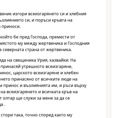
веник изгори всеизгарянето си и хлебния
възлиянието си, и поръси кръвта на
 приноси.
 който бе пред Господа, премести от
 мястото му между жертвеника и Господния
на северната страна от жертвеника.
яда на свещеника Урия, казвайки: На
 принасяй утрешното всеизгаряне,
инос, царското всеизгаряне и хлебен
янето принасяно от всичките люде на
м принос и възлиянията им, и ръси върху
 на всеизгарянето и всичката кръв на
т олтар ще служи за мене за да се
а .
стори така, точно според както му