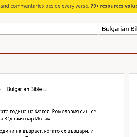
s and commentaries beside every verse.
70+ resources valued at $5,
Bulgarian Bi
Bulgarian Bible
ата година на Факея, Ромеловия син, се
на Юдовия цар Иотам.
одини на възраст, когато се възцари, и