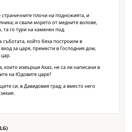
е страничните плочи на подножията, и
лника; и свали морето от медните волове,
, та го тури на каменен под.
а съботата, който бяха построили в
вход за царя, премести в Господния дом,
 цар.
а, които извърши Ахаз, не са ли написани в
сите на Юдовите царе?
щите си, в Давидовия град; а вместо него
Езекия.
LG)