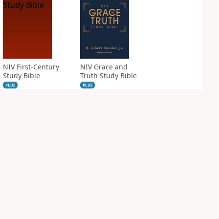
NIV First-Century
NIV Grace and
Study Bible
Truth Study Bible
PLUS
PLUS
17
entries
4
entries
NIV Jesus Bible
NIV Quest Study
Bible Notes
PLUS
2
entries
PLUS