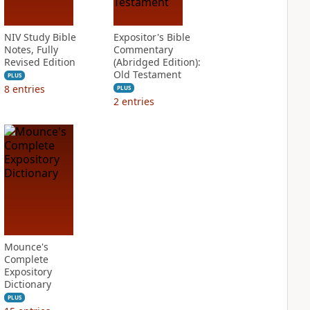
NIV Study Bible
Expositor's Bible
Notes, Fully
Commentary
Revised Edition
(Abridged Edition):
Old Testament
PLUS
8
entries
PLUS
2
entries
Mounce's
Complete
Expository
Dictionary
PLUS