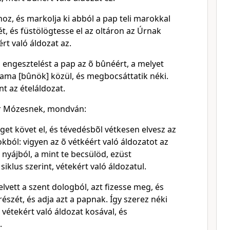
hoz, és markolja ki abból a pap teli marokkal
t, és füstölögtesse el az oltáron az Úrnak
rt való áldozat az.
 engesztelést a pap az õ bûnéért, a melyet
 ama [bûnök] közül, és megbocsáttatik néki.
nt az ételáldozat.
Úr Mózesnek, mondván:
get követ el, és tévedésbõl vétkesen elvesz az
kból: vigyen az õ vétkéért való áldozatot az
 nyájból, a mint te becsülöd, ezüst
siklus szerint, vétekért való áldozatul.
elvett a szent dologból, azt fizesse meg, és
észét, és adja azt a papnak. Így szerez néki
 vétekért való áldozat kosával, és
.