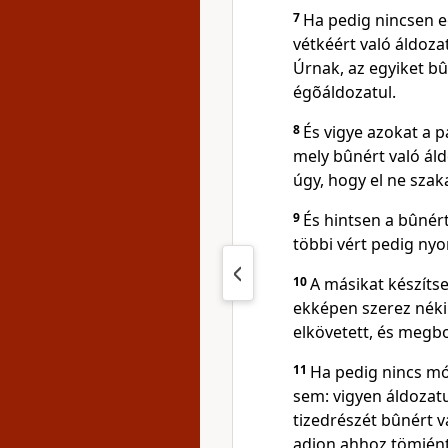
7
Ha pedig nincsen e
vétkéért való áldoza
Úrnak, az egyiket bû
égõáldozatul.
8
És vigye azokat a p
mely bûnért való áldo
úgy, hogy el ne szak
9
És hintsen a bûnért
többi vért pedig nyom
10
A másikat készítse
ekképen szerez néki 
elkövetett, és megbo
11
Ha pedig nincs mó
sem: vigyen áldozatul
tizedrészét bûnért v
adjon ahhoz tömjént,