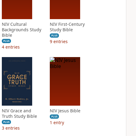
NIV Cultural
NIV First-Century
Backgrounds Study
Study Bible
Bible
PLUS
9
entries
PLUS
4
entries
NIV Grace and
NIV Jesus Bible
Truth Study Bible
PLUS
1
entry
PLUS
3
entries