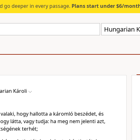
d go deeper in every passage.
Plans start under $6/mont
Hungarian Ká
rian Károli
 valaki, hogy hallotta a káromló beszédet, és
ogy látta, vagy tudja: ha meg nem jelenti azt,
tségének terhét;