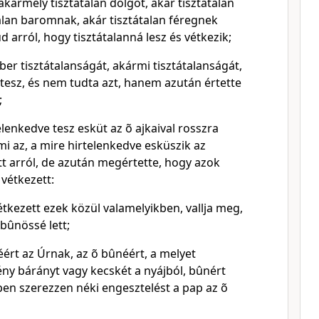
 akármely tisztátalan dolgot, akár tisztátalan
alan baromnak, akár tisztátalan féregnek
d arról, hogy tisztátalanná lesz és vétkezik;
mber tisztátalanságát, akármi tisztátalanságát,
 tesz, és nem tudta azt, hanem azután értette
;
elenkedve tesz esküt az õ ajkaival rosszra
mi az, a mire hirtelenkedve esküszik az
t arról, de azután megértette, hogy azok
vétkezett:
tkezett ezek közül valamelyikben, vallja meg,
bûnössé lett;
éért az Úrnak, az õ bûnéért, a melyet
ény bárányt vagy kecskét a nyájból, bûnért
pen szerezzen néki engesztelést a pap az õ