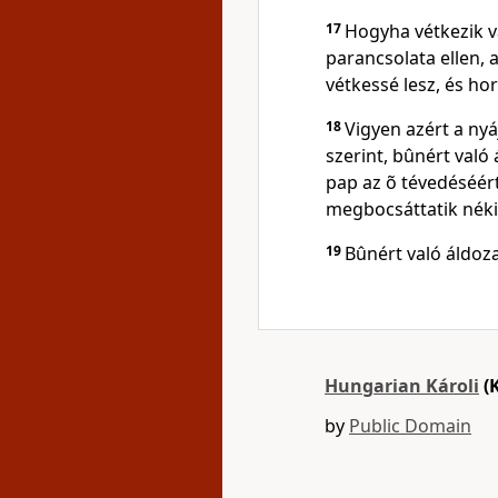
17
Hogyha vétkezik va
parancsolata ellen, 
vétkessé lesz, és ho
18
Vigyen azért a nyá
szerint, bûnért való
pap az õ tévedéséért
megbocsáttatik néki
19
Bûnért való áldoza
Hungarian Károli
(
by
Public Domain