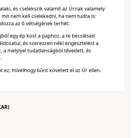
laki, és cselekszik valamit az Úrnak valamely
a mit nem kell cselekedni, ha nem tudta is:
rdozza az õ vétségének terhét:
jból egy ép kost a paphoz, a te becslésed
 áldozatul, és szerezzen néki engesztelést a
, a melylyel tudatlanságból tévedett, és
.
t ez, mivelhogy bûnt követett el az Úr ellen.
KAR)