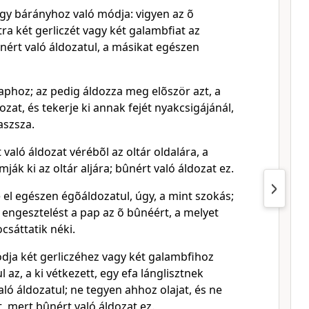
gy bárányhoz való módja: vigyen az õ
tra két gerliczét vagy két galambfiat az
nért való áldozatul, a másikat egészen
aphoz; az pedig áldozza meg elõször azt, a
zat, és tekerje ki annak fejét nyakcsigájánál,
aszsza.
 való áldozat vérébõl az oltár oldalára, a
ják ki az oltár aljára; bûnért való áldozat ez.
 el egészen égõáldozatul, úgy, a mint szokás;
engesztelést a pap az õ bûnéért, a melyet
csáttatik néki.
dja két gerliczéhez vagy két galambfihoz
 az, a ki vétkezett, egy efa lánglisztnek
aló áldozatul; ne tegyen ahhoz olajat, és ne
 mert bûnért való áldozat ez.