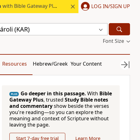
h
with Bible Gateway Plus.
LOG IN/SIGN UP
roli (KAR)
Font Size
Resources
Hebrew/Greek
Your Content
Go deeper in this passage.
With
Bible
PLUS
Gateway Plus
, trusted
Study Bible notes
and commentary
show beside the verses
you're reading—so you can explore the
meaning and context of Scripture without
leaving the page.
Start 7-day free trial
Learn More