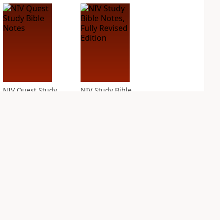
NIV Quest Study
NIV Study Bible
Bible Notes
Notes, Fully
Revised Edition
PLUS
10
entries
PLUS
8
entries