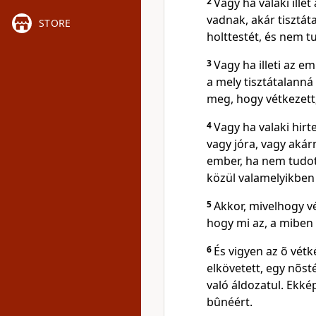
2
Vagy ha valaki illet
vadnak, akár tisztát
STORE
holttestét, és nem tu
3
Vagy ha illeti az e
a mely tisztátalanná
meg, hogy vétkezett
4
Vagy ha valaki hirt
vagy jóra, vagy akár
ember, ha nem tudot
közül valamelyikben 
5
Akkor, mivelhogy vé
hogy mi az, a miben 
6
És vigyen az õ vétk
elkövetett, egy nõst
való áldozatul. Ekké
bûnéért.