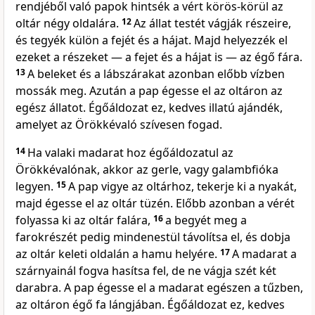
rendjéből való papok hintsék a vért körös-körül az
oltár négy oldalára.
12
Az állat testét vágják részeire,
és tegyék külön a fejét és a hájat. Majd helyezzék el
ezeket a részeket — a fejet és a hájat is — az égő fára.
13
A beleket és a lábszárakat azonban előbb vízben
mossák meg. Azután a pap égesse el az oltáron az
egész állatot. Égőáldozat ez, kedves illatú ajándék,
amelyet az Örökkévaló szívesen fogad.
14
Ha valaki madarat hoz égőáldozatul az
Örökkévalónak, akkor az gerle, vagy galambfióka
legyen.
15
A pap vigye az oltárhoz, tekerje ki a nyakát,
majd égesse el az oltár tüzén. Előbb azonban a vérét
folyassa ki az oltár falára,
16
a begyét meg a
farokrészét pedig mindenestül távolítsa el, és dobja
az oltár keleti oldalán a hamu helyére.
17
A madarat a
szárnyainál fogva hasítsa fel, de ne vágja szét két
darabra. A pap égesse el a madarat egészen a tűzben,
az oltáron égő fa lángjában. Égőáldozat ez, kedves