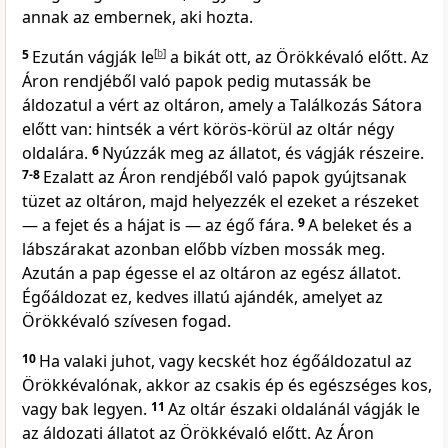
annak az embernek, aki hozta.
5
Ezután vágják le
[
b
]
a bikát ott, az Örökkévaló előtt. Az
Áron rendjéből való papok pedig mutassák be
áldozatul a vért az oltáron, amely a Találkozás Sátora
előtt van: hintsék a vért körös-körül az oltár négy
oldalára.
6
Nyúzzák meg az állatot, és vágják részeire.
7-8
Ezalatt az Áron rendjéből való papok gyújtsanak
tüzet az oltáron, majd helyezzék el ezeket a részeket
— a fejet és a hájat is — az égő fára.
9
A beleket és a
lábszárakat azonban előbb vízben mossák meg.
Azután a pap égesse el az oltáron az egész állatot.
Égőáldozat ez, kedves illatú ajándék, amelyet az
Örökkévaló szívesen fogad.
10
Ha valaki juhot, vagy kecskét hoz égőáldozatul az
Örökkévalónak, akkor az csakis ép és egészséges kos,
vagy bak legyen.
11
Az oltár északi oldalánál vágják le
az áldozati állatot az Örökkévaló előtt. Az Áron