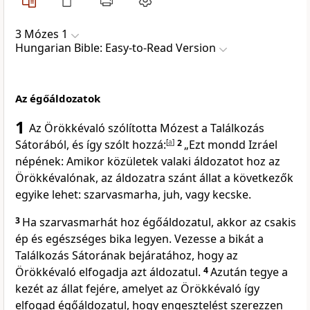
3 Mózes 1
Hungarian Bible: Easy-to-Read Version
Az égőáldozatok
1
Az Örökkévaló szólította Mózest a Találkozás
Sátorából, és így szólt hozzá:
[
a
]
2
„Ezt mondd Izráel
népének: Amikor közületek valaki áldozatot hoz az
Örökkévalónak, az áldozatra szánt állat a következők
egyike lehet: szarvasmarha, juh, vagy kecske.
3
Ha szarvasmarhát hoz égőáldozatul, akkor az csakis
ép és egészséges bika legyen. Vezesse a bikát a
Találkozás Sátorának bejáratához, hogy az
Örökkévaló elfogadja azt áldozatul.
4
Azután tegye a
kezét az állat fejére, amelyet az Örökkévaló így
elfogad égőáldozatul, hogy engesztelést szerezzen