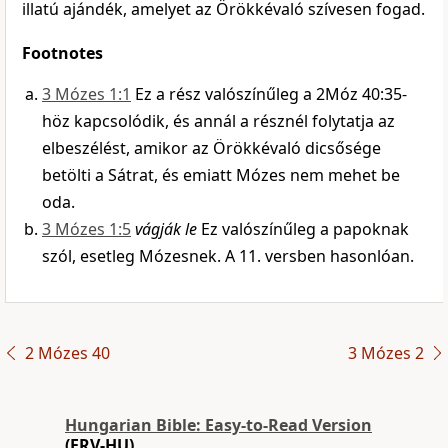
illatú ajándék, amelyet az Örökkévaló szívesen fogad.
Footnotes
3 Mózes 1:1
Ez a rész valószínűleg a 2Móz 40:35-
höz kapcsolódik, és annál a résznél folytatja az
elbeszélést, amikor az Örökkévaló dicsősége
betölti a Sátrat, és emiatt Mózes nem mehet be
oda.
3 Mózes 1:5
vágják le
Ez valószínűleg a papoknak
szól, esetleg Mózesnek. A 11. versben hasonlóan.
2 Mózes 40
3 Mózes 2
Hungarian Bible: Easy-to-Read Version
(ERV-HU)