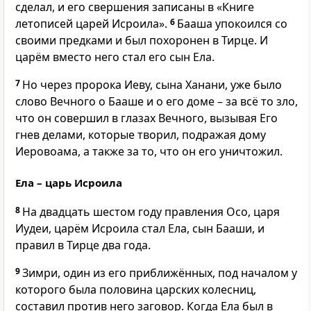
сделал, и его свершения записаны в «Книге
летописей царей Исроила».
6
Бааша упокоился со
своими предками и был похоронен в Тирце. И
царём вместо него стал его сын Ела.
7
Но через пророка Иеву, сына Ханани, уже было
слово Вечного о Бааше и о его доме – за всё то зло,
что он совершил в глазах Вечного, вызывая Его
гнев делами, которые творил, подражая дому
Иеровоама, а также за то, что он его уничтожил.
Ела – царь Исроила
8
На двадцать шестом году правления Осо, царя
Иудеи, царём Исроила стал Ела, сын Бааши, и
правил в Тирце два года.
9
Зимри, один из его приближённых, под началом у
которого была половина царских колесниц,
составил против него заговор. Когда Ела был в