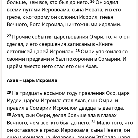
больше, чем все, кто был до него.
26
Он ходил
всеми путями Иеровоама, сына Невата, и в его
грехе, к которому он склонил Исроил, гневя
Вечного, Бога Исроила, ничтожными идолами.
27
Прочие события царствования Омри, то, что он
сделал, и его свершения записаны в «Книге
летописей царей Исроила».
28
Омри упокоился со
своими предками и был похоронен в Сомарии. И
царём вместо него стал его сын Ахав.
Ахав – царь Исроила
29
На тридцать восьмом году правления Осо, царя
Иудеи, царём Исроила стал Ахав, сын Омри, и
правил в Сомарии Исроилом двадцать два года.
30
Ахав, сын Омри, делал больше зла в глазах
Вечного, чем все, кто был до него.
31
Мало того, что
он оставался в грехах Иеровоама, сына Невата, он
ещё и женился на Иезевели, дочери Этбаала, царя