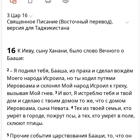
3 Цар 16
Священное Писание (Восточный перевод),
версия для Таджикистана
16
К Иеву, сыну Ханани, было слово Вечного о
Бааше:
2
– Я поднял тебя, Бааша, из праха и сделал вождём
Моего народа Исроила, но ты ходил путями
Иеровоама и склонял Мой народ Исроил к греху,
вызывая Мой гнев.
3
И вот, Я истреблю тебя и твой
дом и сделаю с твоим домом то же, что с домом
Иеровоама, сына Невата.
4
Тех из твоей семьи, кто
умрёт в городе, пожрут псы, а тех, кто умрёт в поле,
склюют птицы.
5
Прочие события царствования Бааши, то, что он