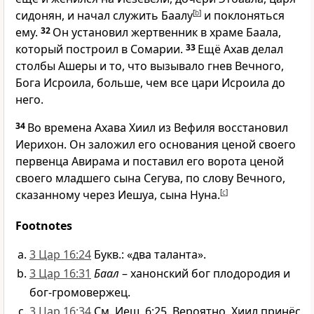
сидонян, и начал служить Баалу
[
b
]
и поклоняться
ему.
32
Он установил жертвенник в храме Баала,
который построил в Сомарии.
33
Ещё Ахав делал
столбы Ашеры и то, что вызывало гнев Вечного,
Бога Исроила, больше, чем все цари Исроила до
него.
34
Во времена Ахава Хиил из Вефиля восстановил
Иерихон. Он заложил его основания ценой своего
первенца Авирама и поставил его ворота ценой
своего младшего сына Сегува, по слову Вечного,
сказанному через Иешуа, сына Нуна.
[
c
]
Footnotes
3 Цар 16:24
Букв.: «два таланта».
3 Цар 16:31
Баал
– ханонский бог плодородия и
бог-громовержец.
3 Цар 16:34
См. Иеш. 6:25. Вероятно, Хиил принёс