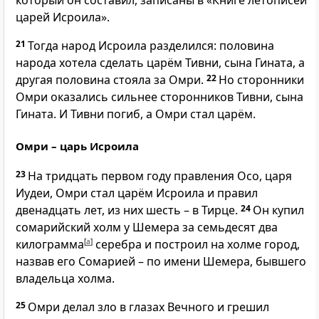
который он составил, записаны в «Книге летописей
царей Исроила».
21
Тогда народ Исроила разделился: половина
народа хотела сделать царём Тивни, сына Гината, а
другая половина стояла за Омри.
22
Но сторонники
Омри оказались сильнее сторонников Тивни, сына
Гината. И Тивни погиб, а Омри стал царём.
Омри – царь Исроила
23
На тридцать первом году правления Осо, царя
Иудеи, Омри стал царём Исроила и правил
двенадцать лет, из них шесть – в Тирце.
24
Он купил
сомарийский холм у Шемера за семьдесят два
килограмма
[
a
]
серебра и построил на холме город,
назвав его Сомарией – по имени Шемера, бывшего
владельца холма.
25
Омри делал зло в глазах Вечного и грешил