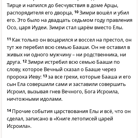
Тирце и напился до бесчувствия в доме Арцы,
распорядителя его дворца,
10
Зимри вошёл и убил
его. Это было на двадцать седьмом году правления
Осо, царя Иудеи. Зимри стал царём вместо Елы.
11
Как только он воцарился и воссел на престол, он
тут же перебил всю семью Бааши. Он не оставил в
живых ни одного мужчину – ни родственника, ни
друга.
12
Зимри истребил всю семью Бааши по
слову, которое Вечный сказал о Бааше через
пророка Иеву:
13
за все грехи, которые Бааша и его
сын Ела совершили сами и заставили совершить
Исроил, вызывая гнев Вечного, Бога Исроила,
ничтожными идолами.
14
Прочие события царствования Елы и всё, что он
сделал, записано в «Книге летописей царей
Исроила».