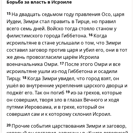
Борьба за власть в Исроиле
15
На двадцать седьмом году правления Осо, царя
Иудеи, Зимри стал править в Тирце, но правил
всего семь дней. Войско тогда стояло станом у
филистимского города Гиббетона.
16
Когда
исроильтяне в стане услышали о том, что Зимри
составил заговор против царя и убил его, они в тот
же день провозгласили царём Исроила
военачальника Омри.
17
После этого Омри и все
исроильтяне ушли из-под Гиббетона и осадили
Тирцу.
18
Когда Зимри увидел, что город взят, он
ушёл во внутренние укрепления царского дворца и
поджёг его. Так он погиб
19
из-за грехов, которые
он совершил, творя зло в глазах Вечного и ходя
путями Иеровоама, и в грехе, который он
совершил сам и к которому склонил Исроил.
20
Прочие события царствования Зимри и заговор,