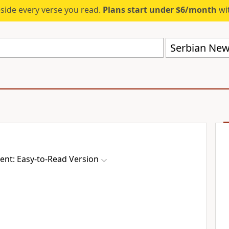
eside every verse you read.
Plans start under $6/month
wit
nt: Easy-to-Read Version