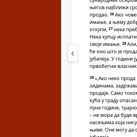
сународник осирома
његов најближи сро
продао.
26
Ако чове
имање, а њему добр
откупи,
27
нека преб
Нека купцу исплати
своје имање.
28
Али
ће оно што је прод
јубилеја. У години 
првобитни власник 
29
»‚Ако неко прода 
зидинама, задржава
продаје. Само токо
кућа у граду опаса
пуне године, трајн
– не мора да буде в
насељима која нису
њиве. Оне могу да с