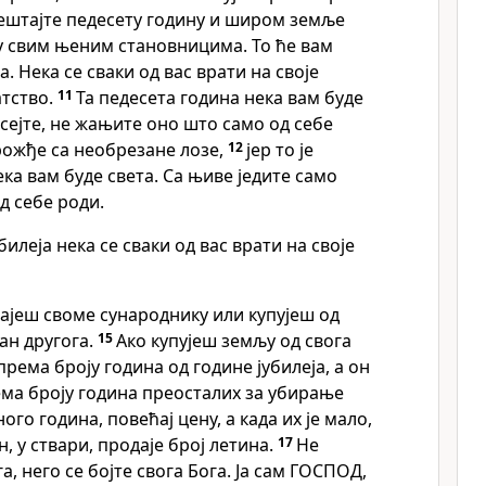
ештајте педесету годину и широм земље
у свим њеним становницима. То ће вам
а. Нека се сваки од вас врати на своје
атство.
11
Та педесета година нека вам буде
 сејте, не жањите оно што само од себе
рожђе са необрезане лозе,
12
јер то је
ека вам буде света. Са њиве једите само
д себе роди.
убилеја нека се сваки од вас врати на своје
ајеш своме сународнику или купујеш од
дан другога.
15
Ако купујеш земљу од свога
према броју година од године јубилеја, а он
ема броју година преосталих за убирање
ного година, повећај цену, а када их је мало,
он, у ствари, продаје број летина.
17
Не
га, него се бојте свога Бога. Ја сам ГОСПОД,