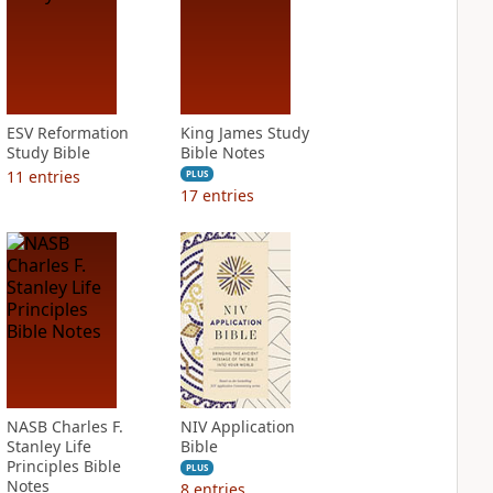
ESV Reformation
King James Study
Study Bible
Bible Notes
11
entries
PLUS
17
entries
NASB Charles F.
NIV Application
Stanley Life
Bible
Principles Bible
PLUS
Notes
8
entries