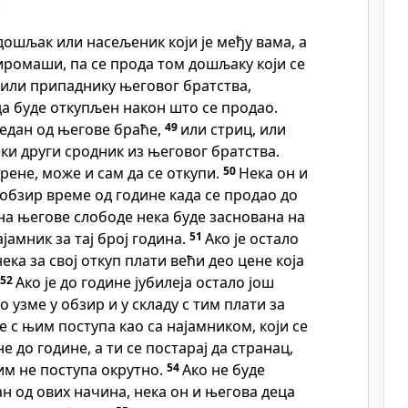
.
 дошљак или насељеник који је међу вама, а
иромаши, па се прода том дошљаку који се
 или припаднику његовог братства,
а буде откупљен након што се продао.
један од његове браће,
49
или стриц, или
еки други сродник из његовог братства.
крене, може и сам да се откупи.
50
Нека он и
 обзир време од године када се продао до
ена његове слободе нека буде заснована на
ајамник за тај број година.
51
Ако је остало
ека за свој откуп плати већи део цене која
52
Ако је до године јубилеја остало још
о узме у обзир и у складу с тим плати за
е с њим поступа као са најамником, који се
е до године, а ти се постарај да странац,
им не поступа окрутно.
54
Ако не буде
ан од ових начина, нека он и његова деца