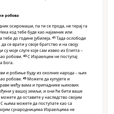
ке робова
дник осиромаши, па ти се прода, не терај га
Нека код тебе буде као најамник или
а тебе до године јубилеја.
41
Тада ослободи
 да се врати у своје братство и на своју
 су моје слуге које сам извео из Египта –
 као робови.
43
С Израелцем не поступај
а Бога.
ови и робиње буду из околних народа – њих
као робове.
45
Можете да купујете и
ораве међу вама и припаднике њихових
рођени у вашој земљи, и они ће бити ваше
можете да оставите у наследство својим
С њима можете да поступате као са
својим сународницима Израелцима не