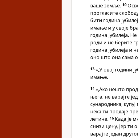
ваше земље.
10
Осв
прогласите слобод
бити година јубилеј
имање и у своје бр
година јубилеја. Не
роди и не берите г
година јубилеја и н
оно што она сама о
13
»‚У овој години ј
имање.
14
»‚Ако нешто прод
њега, не варајте је
сународника, купуј 
нека ти продаје пр
летине.
16
Када је м
снизи цену, јер ти 
варајте један друго