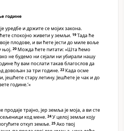
ње године
је уредбе и држите се мојих закона.
 ћете спокојно живети у земљи.
19
Тада ће
воје плодове, и ви ћете јести до миле воље
у њој.
20
Можда ћете питати: »Шта ћемо
 ако не будемо ни сејали ни убирали нашу
одине ћу вам послати такав благослов да
д довољан за три године.
22
Када осме
и, јешћете стару летину. Јешћете је чак и до
ете године.‘«
е продаје трајно, јер земља је моја, а ви сте
сељеници код мене.
24
У целој земљи коју
могућите откуп земље.
25
Ако твој