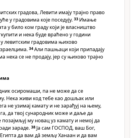
витских градова, Левити имају трајно право
куће у градовима које поседују.
33
Имање
та у било ком граду који је власништво
ткупити и нека буде враћено у години
ће у левитским градовима њихово
Израелцима.
34
Али пашњаци који припадају
а нека се не продају, јер су њихово трајно
сима
одник осиромаши, па не може да се
у. Нека живи код тебе као дошљак или
га не узимај камату и не зарађуј на њему,
ога, да твој сународник може и даље да
 позајмљуј му новац уз камату и немој да
ради зараде.
38
Ја сам ГОСПОД, ваш Бог,
з Египта да вам дâ земљу Ханаан и да вам