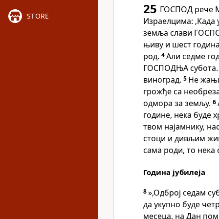
25
ГОСПОД рече Мо
STORE
Израелцима: ‚Када у
земља слави ГОСП
њиву и шест година
род.
4
Али седме го
ГОСПОДЊА субота. Н
виноград.
5
Не жањи
грожђе са необреза
одмора за земљу.
6
године, нека буде 
твом најамнику, на
стоци и дивљим жи
сама роди, то нека с
Година јубилеја
8
»‚Одброј седам су
да укупно буде чет
месеца, на Дан пом