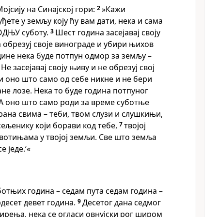
јсију на Синајској гори:
2
»Кажи
ђете у земљу коју ћу вам дати, нека и сама
ОДЊУ суботу.
3
Шест година засејавај своју
 обрезуј своје винограде и убири њихов
дине нека буде потпун одмор за земљу –
е засејавај своју њиву и не обрезуј свој
 оно што само од себе никне и не бери
не лозе. Нека то буде година потпуног
А оно што само роди за време суботње
храна свима – теби, твом слузи и слушкињи,
сељенику који борави код тебе,
7
твојој
вотињама у твојој земљи. Све што земља
е једе.‘«
ботњих година – седам пута седам година –
рдесет девет година.
9
Десетог дана седмог
ирења, нека се огласи овнујски рог широм