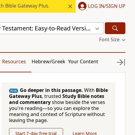
h Bible Gateway Plus.
LOG IN/SIGN UP
Serbian New Testament: Easy-to-Read Version (ERV-SR)
Font Size
Resources
Hebrew/Greek
Your Content
Go deeper in this passage.
With
Bible
PLUS
Gateway Plus
, trusted
Study Bible notes
and commentary
show beside the verses
you're reading—so you can explore the
meaning and context of Scripture without
leaving the page.
Start 7-day free trial
Learn More