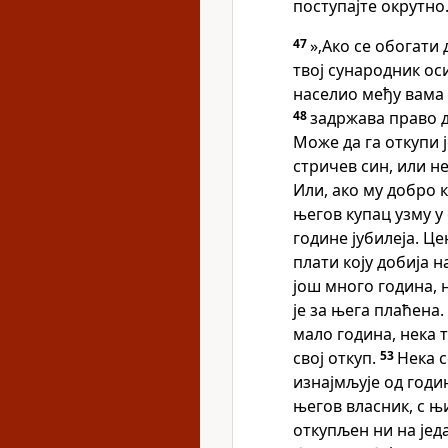
поступајте окрутно
47
»‚Ако се обогати
твој сународник ос
населио међу вама
48
задржава право д
Може да га откупи 
стричев син, или н
Или, ако му добро 
његов купац узму у
године јубилеја. Ц
плати коју добија н
још много година, н
је за њега плаћена.
мало година, нека т
свој откуп.
53
Нека с
изнајмљује од годин
његов власник, с њ
откупљен ни на јед