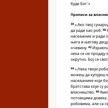
буде Бог.‘«
Прописи за власни
39
»‚Ако твој сунаро
да ради као роб.
40
насељеник и ради з
њега и његову децу,
очевину.
42
Израелци
нека се не продају
окрутно. Бој се свог
44
»‚Нека твоји роб
можеш да купујеш 
насељенике који б
братстава који су 
власништво.
46
Њих 
потомцима довека. 
робовима, али са 