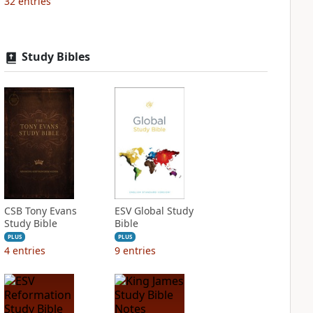
32
entries
Study Bibles
CSB Tony Evans
ESV Global Study
Study Bible
Bible
PLUS
PLUS
4
entries
9
entries