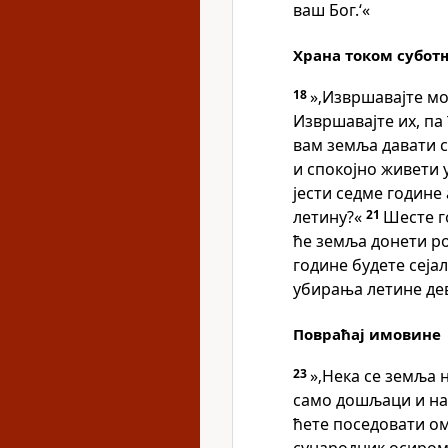
ваш Бог.‘«
Храна током субот
18
»‚Извршавајте мо
Извршавајте их, па
вам земља давати с
и спокојно живети 
јести седме године
летину?«
21
Шесте г
ће земља донети ро
године будете сејал
убирања летине дев
Повраћај имовине
23
»‚Нека се земља н
само дошљаци и на
ћете поседовати о