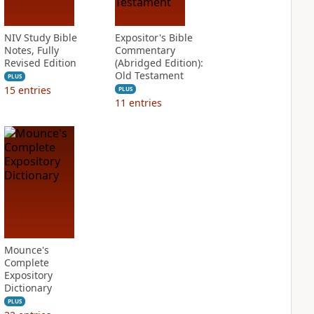
NIV Study Bible
Expositor's Bible
Notes, Fully
Commentary
Revised Edition
(Abridged Edition):
Old Testament
PLUS
15
entries
PLUS
11
entries
Mounce's
Complete
Expository
Dictionary
PLUS