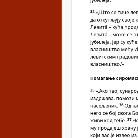
јубилеја.
32
»‚Што се тиче ле
да откупљују своје 
Левитâ – кућа прода
Левитâ – може се о
јубилеја, јер су ку
власништво међу 
левитским градовим
власништво.‘«
Помагање сирома
35
»‚Ако твој сунар
издржава, помози м
насељеник.
36
Од ње
него се бој свога Б
живи код тебе.
37
Не
му продајеш храну 
који вас је извео и