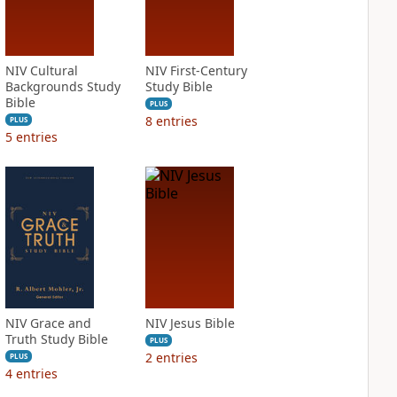
NIV Cultural
NIV First-Century
Backgrounds Study
Study Bible
Bible
PLUS
8
entries
PLUS
5
entries
NIV Grace and
NIV Jesus Bible
Truth Study Bible
PLUS
2
entries
PLUS
4
entries