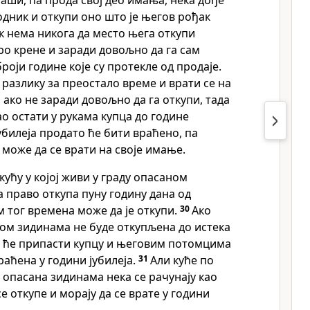
ши, па прода свој део имања, нека дође
дник и откупи оно што је његов рођак
к нема никога да место њега откупи
о крене и заради довољно да га сам
роји године које су протекле од продаје.
 разлику за преостало време и врати се на
, ако не заради довољно да га откупи, тада
ао остати у рукама купца до године
јубилеја продато ће бити враћено, па
може да се врати на своје имање.
кућу у којој живи у граду опасаном
 право откупа пуну годину дана од
м тог времена може да је откупи.
30
Ако
ном зидинама не буде откупљена до истека
о ће припасти купцу и његовим потомцима
раћена у години јубилеја.
31
Али куће по
 опасана зидинама нека се рачунају као
е откупе и морају да се врате у години