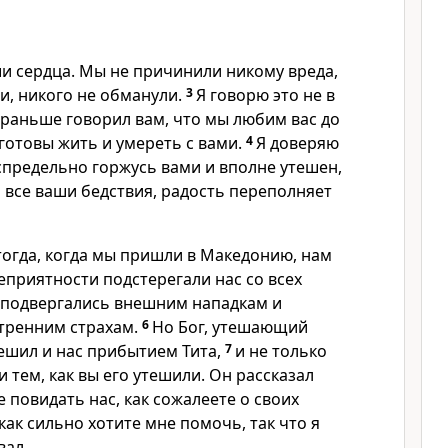
и сердца. Мы не причинили никому вреда,
и, никого не обманули.
3
Я говорю это не в
 раньше говорил вам, что мы любим вас до
 готовы жить и умереть с вами.
4
Я доверяю
спредельно горжусь вами и вполне утешен,
 все ваши бедствия, радость переполняет
тогда, когда мы пришли в Македонию, нам
еприятности подстерегали нас со всех
ы подвергались внешним нападкам и
тренним страхам.
6
Но Бог, утешающий
тешил и нас прибытием Тита,
7
и не только
и тем, как вы его утешили. Он рассказал
е повидать нас, как сожалеете о своих
 как сильно хотите мне помочь, так что я
вал.