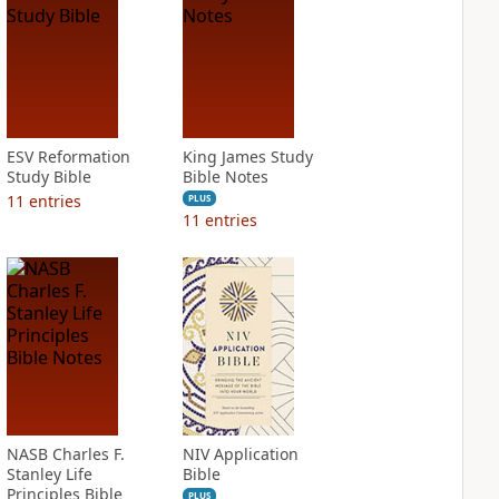
ESV Reformation
King James Study
Study Bible
Bible Notes
11
entries
PLUS
11
entries
NASB Charles F.
NIV Application
Stanley Life
Bible
Principles Bible
PLUS