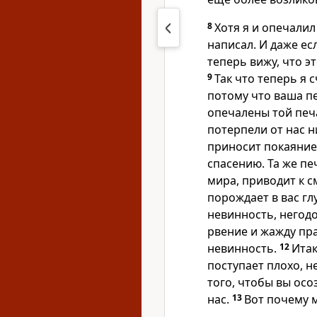
8
Хотя я и опечалил
написал. И даже есл
теперь вижу, что э
9
Так что теперь я 
потому что ваша п
опечалены той печа
потерпели от нас 
приносит покаяние,
спасению. Та же п
мира, приводит к с
порождает в вас г
невинность, негодо
рвение и жажду пра
невинность.
12
Итак
поступает плохо, н
того, чтобы вы осо
нас.
13
Вот почему 