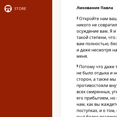
Ликование Павла
STORE
2
Откройте нам ваш
никого не совратил
осуждение вам. Я и
такой степени, что
вам полностью, бе
и даже несмотря на
меня.
5
Потому что даже 
не было отдыха и н
сторон, а также м
противостояли вну
всех смиренных, у
его прибытием, но 
нам, как вы жаждет
поступках, и о том,
ещё более возлико