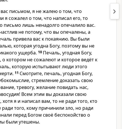
 вас письмом, я не жалею о том, что
и я сожалел о том, что написал его, то
то письмо лишь ненадолго опечалило вас.
счастлив не потому, что вы опечалены, а
ечаль привела вас к покаянию. Вы были
лью, которая угодна Богу, поэтому вы не
никакого ущерба.
10
Печаль, угодная Богу,
 о котором не сожалеют и которое ведёт к
ечаль, которую испытывают люди этого
мерти.
11
Смотрите, печаль, угодная Богу,
лубокомыслие, стремление доказать свою
вание, тревогу, желание повидать нас,
восудия! Всем этим вы доказали свою
, хотя я и написал вам, то не ради того, кто
е ради того, кому причинили зло, но ради
знали перед Богом своё беспокойство о
мы были утешены.