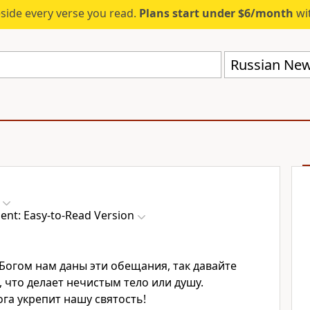
eside every verse you read.
Plans start under $6/month
wit
nt: Easy-to-Read Version
 Богом нам даны эти обещания, так давайте
, что делает нечистым тело или душу.
га укрепит нашу святость!