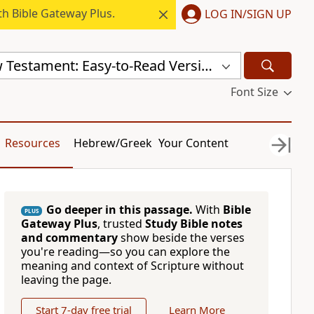
h Bible Gateway Plus.
LOG IN/SIGN UP
Russian New Testament: Easy-to-Read Version (ERV-RU)
Font Size
Resources
Hebrew/Greek
Your Content
Go deeper in this passage.
With
Bible
PLUS
Gateway Plus
, trusted
Study Bible notes
and commentary
show beside the verses
you're reading—so you can explore the
meaning and context of Scripture without
leaving the page.
Start 7-day free trial
Learn More