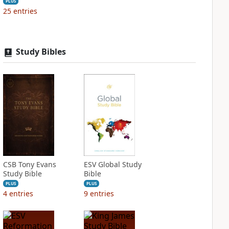
PLUS
25
entries
Study Bibles
CSB Tony Evans
ESV Global Study
Study Bible
Bible
PLUS
PLUS
4
entries
9
entries