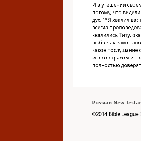
И в утешении своё
потому, что видели 
дух.
14
Я хвалил вас
всегда проповедова
хвалились Титу, ок
любовь к вам стано
какое послушание о
его со страхом и т
полностью доверят
Russian New Testam
©2014 Bible League 