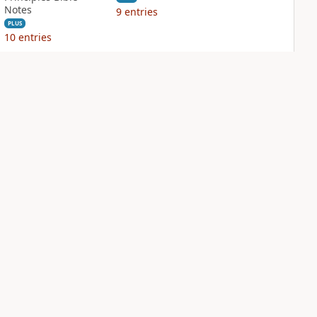
Notes
9
entries
PLUS
10
entries
NIV Biblical
NIV Case for Christ
Theology Study
Study Bible
Bible
PLUS
3
entries
PLUS
9
entries