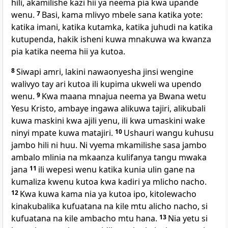
hili, akamilishe kazi hii ya neema pia kwa upande
wenu.
7
Basi, kama mlivyo mbele sana katika yote:
katika imani, katika kutamka, katika juhudi na katika
kutupenda, hakik isheni kuwa mnakuwa wa kwanza
pia katika neema hii ya kutoa.
8
Siwapi amri, lakini nawaonyesha jinsi wengine
walivyo tay ari kutoa ili kupima ukweli wa upendo
wenu.
9
Kwa maana mnajua neema ya Bwana wetu
Yesu Kristo, ambaye ingawa alikuwa tajiri, alikubali
kuwa maskini kwa ajili yenu, ili kwa umaskini wake
ninyi mpate kuwa matajiri.
10
Ushauri wangu kuhusu
jambo hili ni huu. Ni vyema mkamilishe sasa jambo
ambalo mlinia na mkaanza kulifanya tangu mwaka
jana
11
ili wepesi wenu katika kunia ulin gane na
kumaliza kwenu kutoa kwa kadiri ya mlicho nacho.
12
Kwa kuwa kama nia ya kutoa ipo, kitolewacho
kinakubalika kufuatana na kile mtu alicho nacho, si
kufuatana na kile ambacho mtu hana.
13
Nia yetu si