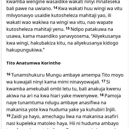
kwamba wengine wasaidike wakati ninyi mnateseka
bali pawe na uwiano.
14
Kwa wakati huu wingi wa vitu
mlivyonavyo usaidie kutosheleza mahitaji yao, ili
wakati wao wakiwa na wingi wa vitu, nao wapate
kutosheleza mahitaji yenu.
15
Ndipo patakuwa na
usawa, kama maandiko yanavyosema, “Aliyekusanya
kwa wingi, hakubakiza kitu, na aliyekusanya kidogo
hakupungukiwa.”
Tito Anatumwa Korintho
16
Tunamshukuru Mungu ambaye amempa Tito moyo
wa kuwajali ninyi kama mimi ninavyowajali.
17
Si
kwamba amekubali ombi letu tu, bali anakuja kwenu
akiwa na ari na kwa hiari yake mwenyewe.
18
Pamoja
naye tunamtuma ndugu ambaye anasifiwa na
makanisa yote kwa huduma yake ya kuhubiri Injili.
19
Zaidi ya hayo, amechagu liwa na makanisa asafiri
nasi kupeleka matoleo haya. Hii ni huduma ambayo