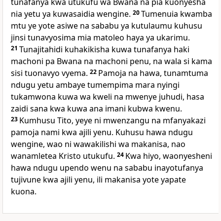
tunafanya kwa utukufu wa Bwana na pia kuonyesha
nia yetu ya kuwasaidia wengine.
20
Tumenuia kwamba
mtu ye yote asiwe na sababu ya kutulaumu kuhusu
jinsi tunavyosima mia matoleo haya ya ukarimu.
21
Tunajitahidi kuhakikisha kuwa tunafanya haki
machoni pa Bwana na machoni penu, na wala si kama
sisi tuonavyo vyema.
22
Pamoja na hawa, tunamtuma
ndugu yetu ambaye tumempima mara nyingi
tukamwona kuwa wa kweli na mwenye juhudi, hasa
zaidi sana kwa kuwa ana imani kubwa kwenu.
23
Kumhusu Tito, yeye ni mwenzangu na mfanyakazi
pamoja nami kwa ajili yenu. Kuhusu hawa ndugu
wengine, wao ni wawakilishi wa makanisa, nao
wanamletea Kristo utukufu.
24
Kwa hiyo, waonyesheni
hawa ndugu upendo wenu na sababu inayotufanya
tujivune kwa ajili yenu, ili makanisa yote yapate
kuona.