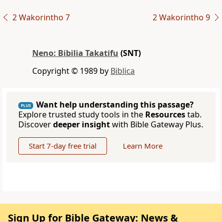
2 Wakorintho 7
2 Wakorintho 9
Neno: Bibilia Takatifu
(SNT)
Copyright © 1989 by
Biblica
Want help understanding this passage?
PLUS
Explore trusted study tools in the
Resources
tab.
Discover
deeper insight
with Bible Gateway Plus.
Start 7-day free trial
Learn More
Sign Up for Bible Gateway: News &