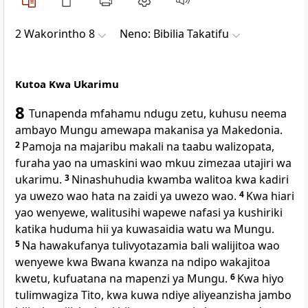
2 Wakorintho 8
Neno: Bibilia Takatifu
Kutoa Kwa Ukarimu
8
Tunapenda mfahamu ndugu zetu, kuhusu neema
ambayo Mungu amewapa makanisa ya Makedonia.
2
Pamoja na majaribu makali na taabu walizopata,
furaha yao na umaskini wao mkuu zimezaa utajiri wa
ukarimu.
3
Ninashuhudia kwamba walitoa kwa kadiri
ya uwezo wao hata na zaidi ya uwezo wao.
4
Kwa hiari
yao wenyewe, walitusihi wapewe nafasi ya kushiriki
katika huduma hii ya kuwasaidia watu wa Mungu.
5
Na hawakufanya tulivyotazamia bali walijitoa wao
wenyewe kwa Bwana kwanza na ndipo wakajitoa
kwetu, kufuatana na mapenzi ya Mungu.
6
Kwa hiyo
tulimwagiza Tito, kwa kuwa ndiye aliyeanzisha jambo