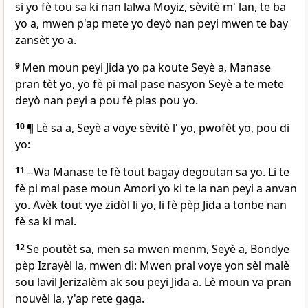
si yo fè tou sa ki nan lalwa Moyiz, sèvitè m' lan, te ba
yo a, mwen p'ap mete yo deyò nan peyi mwen te bay
zansèt yo a.
9
Men moun peyi Jida yo pa koute Seyè a, Manase
pran tèt yo, yo fè pi mal pase nasyon Seyè a te mete
deyò nan peyi a pou fè plas pou yo.
10
¶ Lè sa a, Seyè a voye sèvitè l' yo, pwofèt yo, pou di
yo:
11
--Wa Manase te fè tout bagay degoutan sa yo. Li te
fè pi mal pase moun Amori yo ki te la nan peyi a anvan
yo. Avèk tout vye zidòl li yo, li fè pèp Jida a tonbe nan
fè sa ki mal.
12
Se poutèt sa, men sa mwen menm, Seyè a, Bondye
pèp Izrayèl la, mwen di: Mwen pral voye yon sèl malè
sou lavil Jerizalèm ak sou peyi Jida a. Lè moun va pran
nouvèl la, y'ap rete gaga.