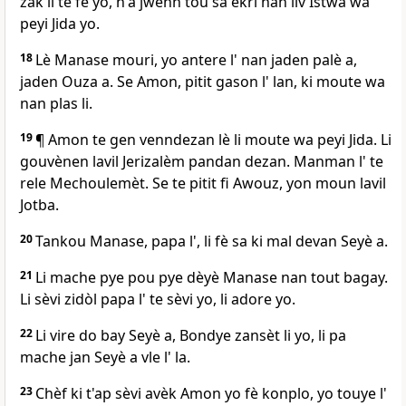
zak li te fè yo, n'a jwenn tou sa ekri nan liv Istwa wa
peyi Jida yo.
18
Lè Manase mouri, yo antere l' nan jaden palè a,
jaden Ouza a. Se Amon, pitit gason l' lan, ki moute wa
nan plas li.
19
¶ Amon te gen venndezan lè li moute wa peyi Jida. Li
gouvènen lavil Jerizalèm pandan dezan. Manman l' te
rele Mechoulemèt. Se te pitit fi Awouz, yon moun lavil
Jotba.
20
Tankou Manase, papa l', li fè sa ki mal devan Seyè a.
21
Li mache pye pou pye dèyè Manase nan tout bagay.
Li sèvi zidòl papa l' te sèvi yo, li adore yo.
22
Li vire do bay Seyè a, Bondye zansèt li yo, li pa
mache jan Seyè a vle l' la.
23
Chèf ki t'ap sèvi avèk Amon yo fè konplo, yo touye l'