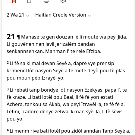
2 Wa 21
Haitian Creole Version
21
¶ Manase te gen douzan lè li moute wa peyi Jida.
Li gouvènen nan lavil Jerizalèm pandan
senkannsenkan. Manman l' te rele Efziba.
2
Li fè sa ki mal devan Seyè a, dapre vye prensip
krimenèl lòt nasyon Seyè a te mete deyò pou fè plas
pou moun pèp Izrayèl yo.
3
Li rebati tanp bondye lòt nasyon Ezekyas, papa l', te
fè kraze. Li bati lotèl pou Baal, li fè fè yon estati
Achera, tankou sa Akab, wa peyi Izrayèl la, te fè fè a.
Lèfini, li adore dènye zetwal ki nan syèl la, li fè sèvis
pou yo.
4
Li menm rive bati lotèl pou zidòl anndan Tanp Seyè a,