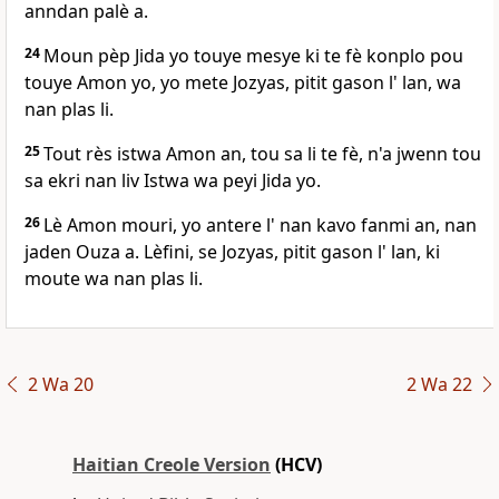
anndan palè a.
24
Moun pèp Jida yo touye mesye ki te fè konplo pou
touye Amon yo, yo mete Jozyas, pitit gason l' lan, wa
nan plas li.
25
Tout rès istwa Amon an, tou sa li te fè, n'a jwenn tou
sa ekri nan liv Istwa wa peyi Jida yo.
26
Lè Amon mouri, yo antere l' nan kavo fanmi an, nan
jaden Ouza a. Lèfini, se Jozyas, pitit gason l' lan, ki
moute wa nan plas li.
2 Wa 20
2 Wa 22
Haitian Creole Version
(HCV)