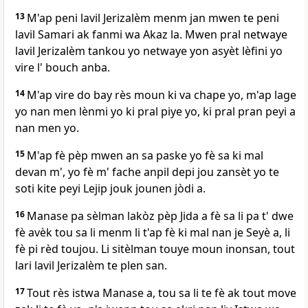
13
M'ap peni lavil Jerizalèm menm jan mwen te peni
lavil Samari ak fanmi wa Akaz la. Mwen pral netwaye
lavil Jerizalèm tankou yo netwaye yon asyèt lèfini yo
vire l' bouch anba.
14
M'ap vire do bay rès moun ki va chape yo, m'ap lage
yo nan men lènmi yo ki pral piye yo, ki pral pran peyi a
nan men yo.
15
M'ap fè pèp mwen an sa paske yo fè sa ki mal
devan m', yo fè m' fache anpil depi jou zansèt yo te
soti kite peyi Lejip jouk jounen jòdi a.
16
Manase pa sèlman lakòz pèp Jida a fè sa li pa t' dwe
fè avèk tou sa li menm li t'ap fè ki mal nan je Seyè a, li
fè pi rèd toujou. Li sitèlman touye moun inonsan, tout
lari lavil Jerizalèm te plen san.
17
Tout rès istwa Manase a, tou sa li te fè ak tout move