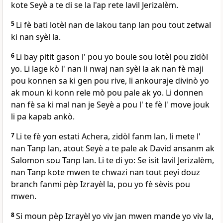
kote Seyè a te di se la l'ap rete lavil Jerizalèm.
5
Li fè bati lotèl nan de lakou tanp lan pou tout zetwal
ki nan syèl la.
6
Li bay pitit gason l' pou yo boule sou lotèl pou zidòl
yo. Li lage kò l' nan li nwaj nan syèl la ak nan fè maji
pou konnen sa ki gen pou rive, li ankouraje divinò yo
ak moun ki konn rele mò pou pale ak yo. Li donnen
nan fè sa ki mal nan je Seyè a pou l' te fè l' move jouk
li pa kapab ankò.
7
Li te fè yon estati Achera, zidòl fanm lan, li mete l'
nan Tanp lan, atout Seyè a te pale ak David ansanm ak
Salomon sou Tanp lan. Li te di yo: Se isit lavil Jerizalèm,
nan Tanp kote mwen te chwazi nan tout peyi douz
branch fanmi pèp Izrayèl la, pou yo fè sèvis pou
mwen.
8
Si moun pèp Izrayèl yo viv jan mwen mande yo viv la,