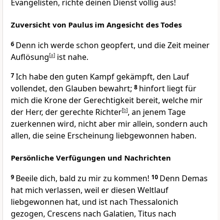
Evangelisten, richte deinen Dienst völlig aus!
Zuversicht von Paulus im Angesicht des Todes
6
Denn ich werde schon geopfert, und die Zeit meiner
Auflösung
[
a
]
ist nahe.
7
Ich habe den guten Kampf gekämpft, den Lauf
vollendet, den Glauben bewahrt;
8
hinfort liegt für
mich die Krone der Gerechtigkeit bereit, welche mir
der Herr, der gerechte Richter
[
b
]
, an jenem Tage
zuerkennen wird, nicht aber mir allein, sondern auch
allen, die seine Erscheinung liebgewonnen haben.
Persönliche Verfügungen und Nachrichten
9
Beeile dich, bald zu mir zu kommen!
10
Denn Demas
hat mich verlassen, weil er diesen Weltlauf
liebgewonnen hat, und ist nach Thessalonich
gezogen, Crescens nach Galatien, Titus nach