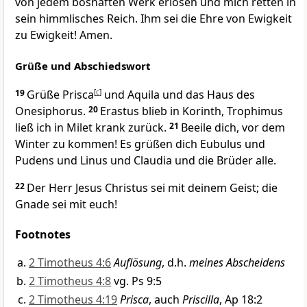
von jedem boshaften Werk erlösen und mich retten in
sein himmlisches Reich. Ihm sei die Ehre von Ewigkeit
zu Ewigkeit! Amen.
Grüße und Abschiedswort
19
Grüße Prisca
[
c
]
und Aquila und das Haus des
Onesiphorus.
20
Erastus blieb in Korinth, Trophimus
ließ ich in Milet krank zurück.
21
Beeile dich, vor dem
Winter zu kommen! Es grüßen dich Eubulus und
Pudens und Linus und Claudia und die Brüder alle.
22
Der Herr Jesus Christus sei mit deinem Geist; die
Gnade sei mit euch!
Footnotes
2 Timotheus 4:6
Auflösung
, d.h.
meines Abscheidens
2 Timotheus 4:8
vg. Ps 9:5
2 Timotheus 4:19
Prisca
, auch
Priscilla
, Ap 18:2