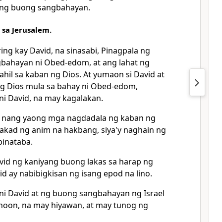
ang buong sangbahayan.
 sa Jerusalem.
ing kay David, na sinasabi, Pinagpala ng
bahayan ni Obed-edom, at ang lahat ng
ahil sa kaban ng Dios.
At yumaon si David at
ng Dios mula sa bahay ni Obed-edom,
i David, na may kagalakan.
 nang yaong mga nagdadala ng kaban ng
akad ng anim na hakbang, siya'y naghain ng
pinataba.
vid ng kaniyang buong lakas sa harap ng
vid ay nabibigkisan ng
isang epod na lino.
 ni David at ng buong sangbahayan ng Israel
noon, na may hiyawan, at may tunog ng