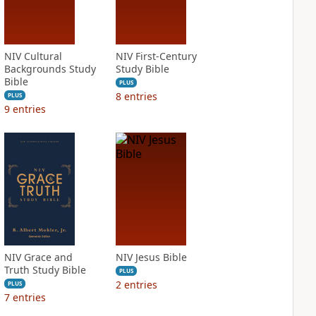
NIV Cultural
NIV First-Century
Backgrounds Study
Study Bible
Bible
PLUS
8
entries
PLUS
9
entries
NIV Grace and
NIV Jesus Bible
Truth Study Bible
PLUS
2
entries
PLUS
7
entries