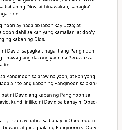
a kaban ng Dios, at hinawakan; sapagka't
ngatisod.
nginoon ay nagalab laban kay Uzza; at
s doon dahil sa kaniyang kamalian; at doo'y
ing ng kaban ng Dios.
g ni David, sapagka't nagalit ang Panginoon
ng tinawag ang dakong yaon na Perez-uzza
 ito.
d sa Panginoon sa araw na yaon; at kaniyang
adala rito ang kaban ng Panginoon sa akin?
ilipat ni David ang kaban ng Panginoon sa
avid, kundi iniliko ni David sa bahay ni Obed-
Panginoon ay natira sa bahay ni Obed-edom
g buwan: at
pinagpala ng Panginoon si Obed-