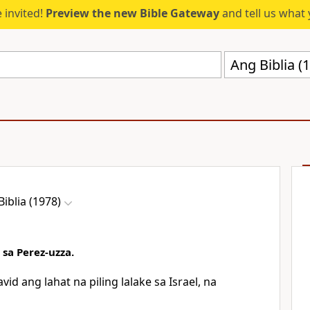
 invited!
Preview the new Bible Gateway
and tell us what 
Ang Biblia 
iblia (1978)
sa Perez-uzza.
avid ang lahat na piling lalake sa Israel, na