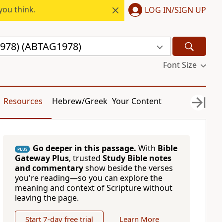
you think.
LOG IN/SIGN UP
(1978) (ABTAG1978)
Font Size
Resources
Hebrew/Greek
Your Content
Go deeper in this passage.
With
Bible
PLUS
Gateway Plus
, trusted
Study Bible notes
and commentary
show beside the verses
you're reading—so you can explore the
meaning and context of Scripture without
leaving the page.
Start 7-day free trial
Learn More