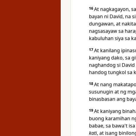
16
At nagkagayon, s
bayan ni David, na s
dungawan, at nakita 
nagsasayaw sa hara
kabuluhan siya sa k
17
At kanilang ipina
kaniyang dako, sa git
naghandog si David
handog tungkol sa 
18
At nang makatapo
susunugin at ng mg
binasbasan ang bay
19
At kaniyang binah
buong karamihan ng 
babae, sa bawa't isa
kati
, at isang binil