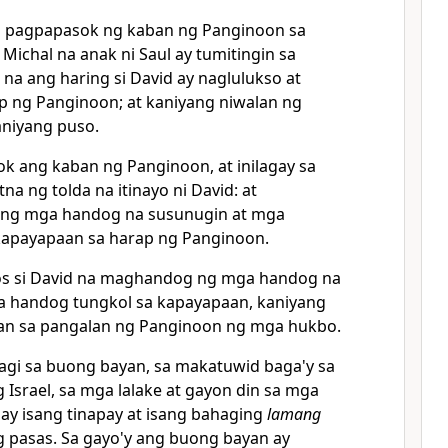
a pagpapasok ng kaban ng Panginoon sa
i Michal na anak ni Saul ay tumitingin sa
na ang haring si David ay naglulukso at
p ng Panginoon; at kaniyang niwalan ng
aniyang puso.
sok ang kaban ng Panginoon, at inilagay sa
na ng tolda na itinayo ni David: at
 ng mga handog na susunugin at mga
kapayapaan sa harap ng Panginoon.
s si David na maghandog ng mga handog na
a handog tungkol sa kapayapaan,
kaniyang
an sa pangalan ng Panginoon ng mga hukbo.
agi sa buong bayan, sa makatuwid baga'y sa
Israel, sa mga lalake at gayon din sa mga
 ay isang tinapay at isang bahaging
lamang
ong pasas. Sa gayo'y ang buong bayan ay