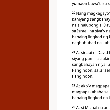
yumaon bawa't isa s
20
Nang magkagayo'y
kaniyang sangbahaya
na sinalubong si Dav
sa Israel, na siya'y
n
babaing lingkod ng 
naghuhubad na kahi
21
At sinabi ni David
siyang
pumili sa aki
sangbahayan niya, u
Panginoon, sa Israel
Panginoon.
22
At ako'y magpapak
magpapakababa sa ak
babaing lingkod na i
23
At si Michal na a