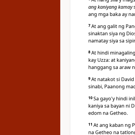
ang kaniyang kamay
s
ang mga baka ay na
7
At ang galit ng Pa
sinaktan siya ng
Dio
namatay siya sa sip
8
At hindi minagalin
kay Uzza: at kaniya
hanggang sa araw na
9
At natakot si Davi
sinabi, Paanong mad
10
Sa gayo'y hindi in
kaniya sa bayan ni D
edom na Getheo.
11
At ang kaban ng 
na Getheo na tatlon