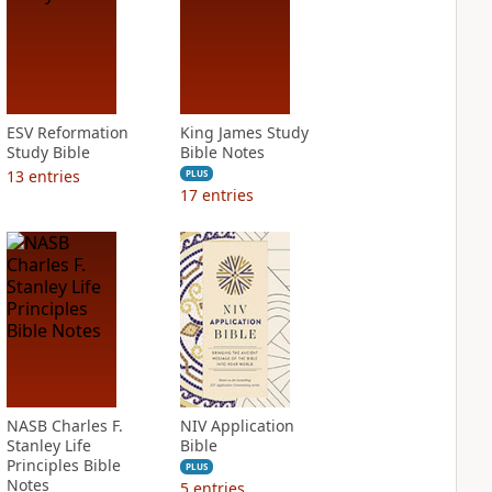
ESV Reformation
King James Study
Study Bible
Bible Notes
13
entries
PLUS
17
entries
NASB Charles F.
NIV Application
Stanley Life
Bible
Principles Bible
PLUS
Notes
5
entries