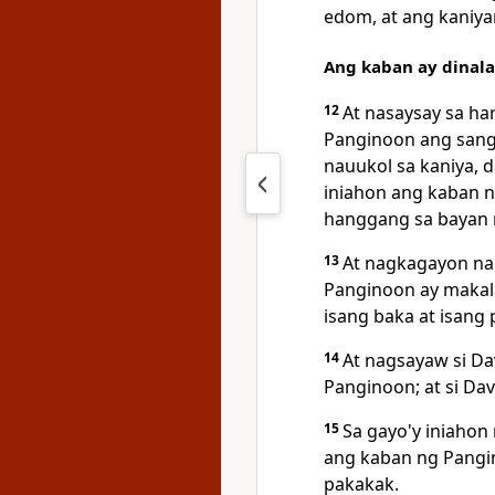
edom, at ang kaniy
Ang kaban ay dinala
12
At nasaysay sa har
Panginoon ang sang
nauukol sa kaniya, d
iniahon ang kaban 
hanggang sa bayan n
13
At nagkagayon na
Panginoon ay makal
isang
baka at isang 
14
At nagsayaw si
Da
Panginoon; at si Da
15
Sa gayo'y iniahon
ang kaban ng Pangi
pakakak.