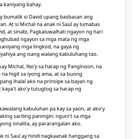
a kaniyang bahay.
 bumalik si David upang basbasan ang
n. At si Michal na anak ni Saul ay lumabas
id, at sinabi, Pagkaluwalhati ngayon ng hari
aghubad ngayon sa mga mata ng mga
kaniyang mga lingkod, na gaya ng
yahiya ang isang walang kabuluhang tao.
 kay Michal,
Yao'y
sa harap ng Panginoon, na
n na higit sa iyong ama, at sa buong
pang ihalal ako na prinsipe sa bayan ng
: kaya't ako'y
tutugtog sa harap ng
awalang kabuluhan pa kay sa yaon, at ako'y
ing sariling paningin: nguni't sa mga
yong sinalita, ay pararangalan ako.
nak ni Saul ay hindi nagkaanak hanggang sa