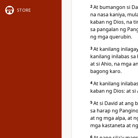
2
At
bumangon si Da
STORE
na nasa kaniya, mul
kaban ng Dios, na t
sa pangalan ng Pan
ng mga querubin.
3
At kanilang inilag
kanilang inilabas s
at si Ahio, na mga 
bagong karo.
4
At kanilang inilaba
kaban ng Dios: at si
5
At si David at ang
sa harap ng Pangino
at ng mga alpa, at n
mga kastaneta at n
6
At nang sila'y mags