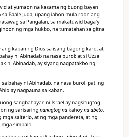
vid at yumaon na kasama ng buong bayan
a sa
Baale Juda, upang iahon mula roon ang
inatawag sa Pangalan, sa makatuwid baga'y
ginoon ng mga hukbo,
na tumatahan sa gitna
ay ang kaban ng Dios
sa isang bagong karo, at
a bahay ni Abinadab na nasa
burol: at si Uzza
anak ni Abinadab, ay siyang nagpatakbo ng
s
sa bahay ni Abinadab, na nasa burol, pati ng
 Ahio ay nagpauna sa kaban.
 buong sangbahayan ni Israel ay nagsitugtog
on ng sarisaring
panugtog na
kahoy
na abeto
,
g mga salterio, at ng mga pandereta, at ng
g mga simbalo.
idating sa giikan ni
Nachon,
iniunat ni Uzza