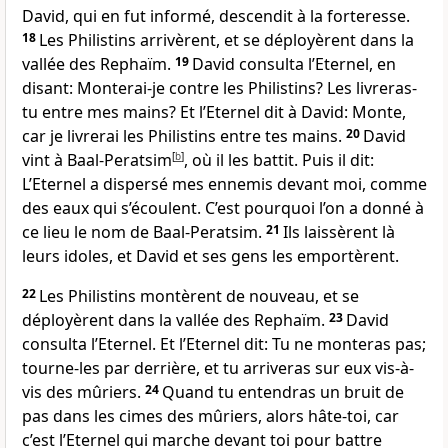
David, qui en fut informé, descendit à la forteresse.
18
Les Philistins arrivèrent, et se déployèrent dans la
vallée des Rephaïm.
19
David consulta l’Eternel, en
disant: Monterai-je contre les Philistins? Les livreras-
tu entre mes mains? Et l’Eternel dit à David: Monte,
car je livrerai les Philistins entre tes mains.
20
David
vint à Baal-Peratsim
[
b
]
, où il les battit. Puis il dit:
L’Eternel a dispersé mes ennemis devant moi, comme
des eaux qui s’écoulent. C’est pourquoi l’on a donné à
ce lieu le nom de Baal-Peratsim.
21
Ils laissèrent là
leurs idoles, et David et ses gens les emportèrent.
22
Les Philistins montèrent de nouveau, et se
déployèrent dans la vallée des Rephaïm.
23
David
consulta l’Eternel. Et l’Eternel dit: Tu ne monteras pas;
tourne-les par derrière, et tu arriveras sur eux vis-à-
vis des mûriers.
24
Quand tu entendras un bruit de
pas dans les cimes des mûriers, alors hâte-toi, car
c’est l’Eternel qui marche devant toi pour battre