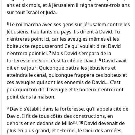
ans et six mois, et à Jérusalem il régna trente-trois ans
sur tout Israël et Juda.
6
Le roi marcha avec ses gens sur Jérusalem contre les
Jébusiens, habitants du pays. Ils dirent à David: Tu
n’entreras point ici, car les aveugles mêmes et les
boiteux te repousseront! Ce qui voulait dire: David
n’entrera point ici.
7
Mais David s’empara de la
forteresse de Sion: c’est la cité de David.
8
David avait
dit en ce jour: Quiconque battra les Jébusiens et
atteindra le canal, quiconque frappera ces boiteux et
ces aveugles qui sont les ennemis de David… C’est
pourquoi l’on dit: L’aveugle et le boiteux n’entreront
point dans la maison.
9
David s’établit dans la forteresse, qu’il appela cité de
David. Il fit de tous côtés des constructions, en
dehors et en dedans de Millo
[
a
]
.
10
David devenait de
plus en plus grand, et l’Eternel, le Dieu des armées,