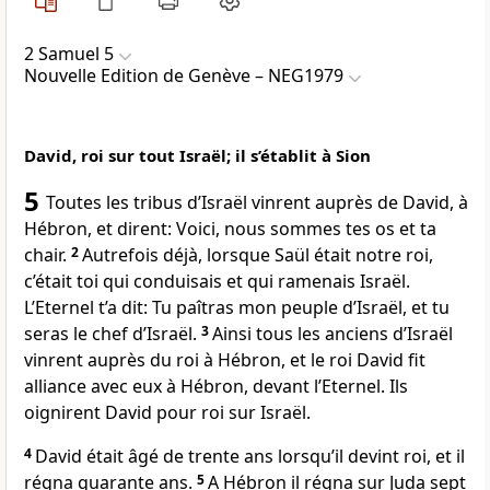
2 Samuel 5
Nouvelle Edition de Genève – NEG1979
David, roi sur tout Israël; il s’établit à Sion
5
Toutes les tribus d’Israël vinrent auprès de David, à
Hébron, et dirent: Voici, nous sommes tes os et ta
chair.
2
Autrefois déjà, lorsque Saül était notre roi,
c’était toi qui conduisais et qui ramenais Israël.
L’Eternel t’a dit: Tu paîtras mon peuple d’Israël, et tu
seras le chef d’Israël.
3
Ainsi tous les anciens d’Israël
vinrent auprès du roi à Hébron, et le roi David fit
alliance avec eux à Hébron, devant l’Eternel. Ils
oignirent David pour roi sur Israël.
4
David était âgé de trente ans lorsqu’il devint roi, et il
régna quarante ans.
5
A Hébron il régna sur Juda sept