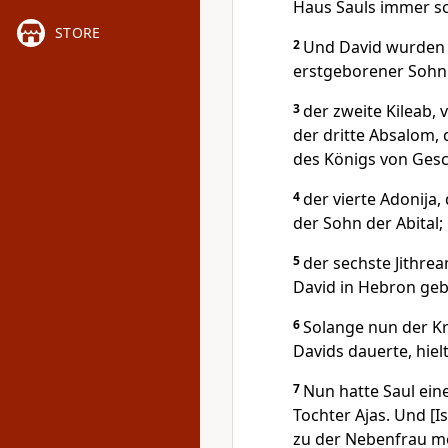
Haus Sauls immer s
STORE
2
Und David wurden 
erstgeborener Sohn 
3
der zweite Kileab, 
der dritte Absalom,
des Königs von Gesc
4
der vierte Adonija,
der Sohn der Abital;
5
der sechste Jithre
David in Hebron ge
6
Solange nun der K
Davids dauerte, hiel
7
Nun hatte Saul ein
Tochter Ajas. Und [
zu der Nebenfrau m