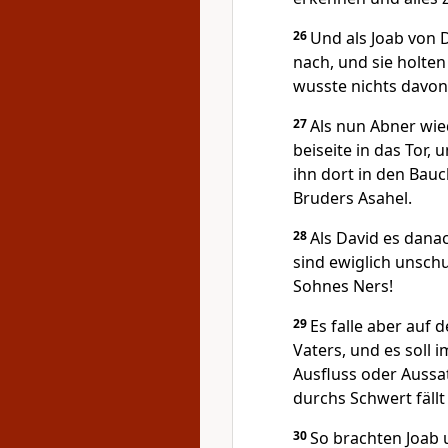
26
Und als Joab von 
nach, und sie holte
wusste nichts davon
27
Als nun Abner wie
beiseite in das Tor, 
ihn dort in den Bauc
Bruders Asahel.
28
Als David es danac
sind ewiglich unsch
Sohnes Ners!
29
Es falle aber auf
Vaters, und es soll 
Ausfluss oder Aussat
durchs Schwert fällt
30
So brachten Joab 