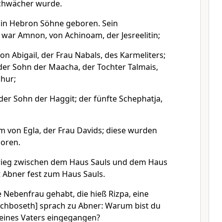
chwächer wurde.
in Hebron Söhne geboren. Sein
war Amnon, von Achinoam, der Jesreelitin;
von Abigail, der Frau Nabals, des Karmeliters;
 der Sohn der Maacha, der Tochter Talmais,
hur;
 der Sohn der Haggit; der fünfte Schephatja,
am von Egla, der Frau Davids; diese wurden
boren.
rieg zwischen dem Haus Sauls und dem Haus
t Abner fest zum Haus Sauls.
e Nebenfrau gehabt, die hieß Rizpa, eine
Ischboseth] sprach zu Abner: Warum bist du
eines Vaters eingegangen?