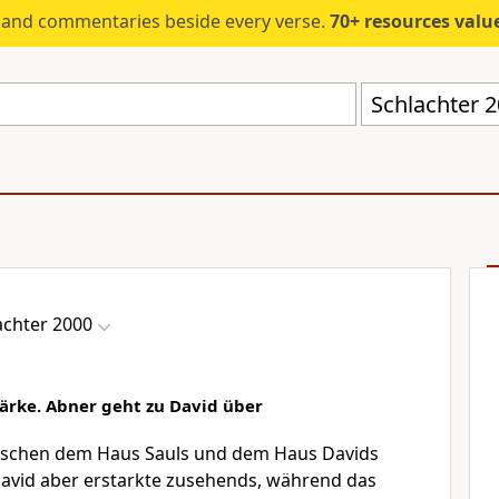
s and commentaries beside every verse.
70+ resources valued at $5,
Schlachter 
achter 2000
ärke. Abner geht zu David über
ischen dem Haus Sauls und dem Haus Davids
 David aber erstarkte zusehends, während das