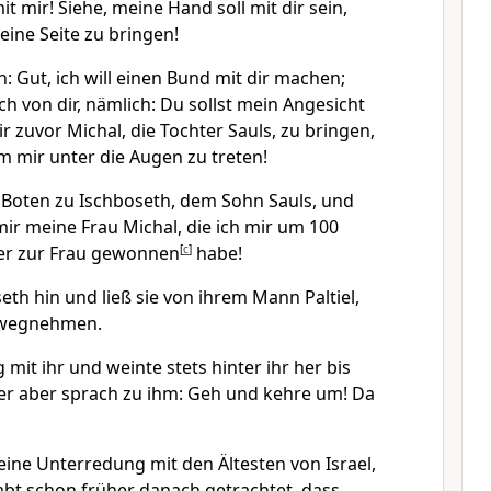
 mir! Siehe, meine Hand soll mit dir sein,
eine Seite zu bringen!
: Gut, ich will einen Bund mit dir machen;
ch von dir, nämlich: Du sollst mein Angesicht
r zuvor Michal, die Tochter Sauls, zu bringen,
mir unter die Augen zu treten!
Boten zu Ischboseth, dem Sohn Sauls, und
mir meine Frau Michal, die ich mir um 100
ter zur Frau gewonnen
[
c
]
habe!
th hin und ließ sie von ihrem Mann Paltiel,
 wegnehmen.
mit ihr und weinte stets hinter ihr her bis
r aber sprach zu ihm: Geh und kehre um! Da
eine Unterredung mit den Ältesten von Israel,
abt schon früher danach getrachtet, dass