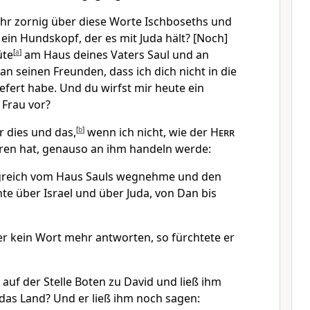
hr zornig über diese Worte Ischboseths und
 ein Hundskopf, der es mit Juda hält? [Noch]
üte
[
a
]
am Haus deines Vaters Saul und an
n seinen Freunden, dass ich dich nicht in die
efert habe. Und du wirfst mir heute ein
 Frau vor?
 dies und das,
[
b
]
wenn ich nicht, wie der
Herr
en hat, genauso an ihm handeln werde:
igreich vom Haus Sauls wegnehme und den
te über Israel und über Juda, von Dan bis
r kein Wort mehr antworten, so fürchtete er
auf der Stelle Boten zu David und ließ ihm
as Land? Und er ließ ihm noch sagen: