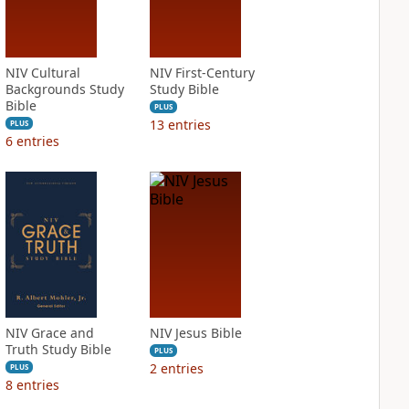
NIV Cultural
NIV First-Century
Backgrounds Study
Study Bible
Bible
PLUS
13
entries
PLUS
6
entries
NIV Grace and
NIV Jesus Bible
Truth Study Bible
PLUS
2
entries
PLUS
8
entries