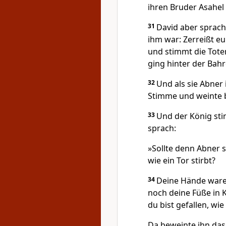
ihren Bruder Asahel
31
David aber sprach
ihm war: Zerreißt e
und stimmt die Tote
ging hinter der Bahr
32
Und als sie Abner
Stimme und weinte b
33
Und der König sti
sprach:
»Sollte denn Abner 
wie ein Tor stirbt?
34
Deine Hände ware
noch deine Füße in 
du bist gefallen, wi
Da beweinte ihn das