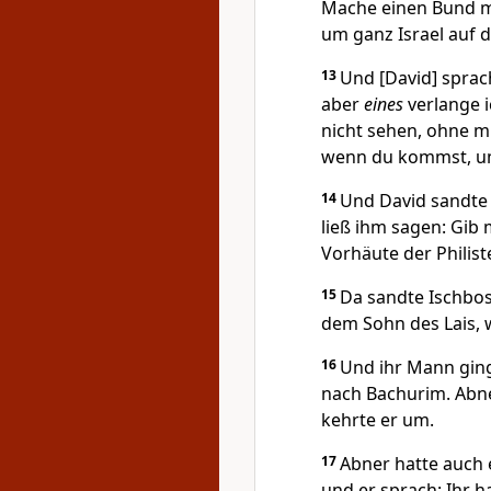
Mache einen Bund mit
um ganz Israel auf d
13
Und [David] sprach
aber
eines
verlange i
nicht sehen, ohne mi
wenn du kommst, um 
14
Und David sandte 
ließ ihm sagen: Gib 
Vorhäute der Philis
15
Da sandte Ischbose
dem Sohn des Lais,
16
Und ihr Mann ging 
nach Bachurim. Abne
kehrte er um.
17
Abner hatte auch 
und er sprach: Ihr h