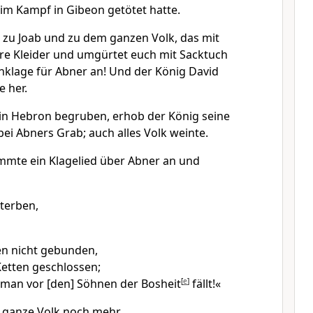
 im Kampf in Gibeon getötet hatte.
 zu Joab und zu dem ganzen Volk, das mit
ure Kleider und umgürtet euch mit Sacktuch
nklage für Abner an! Und der König David
e her.
 in Hebron begruben, erhob der König seine
ei Abners Grab; auch alles Volk weinte.
mmte ein Klagelied über Abner an und
sterben,
n nicht gebunden,
Ketten geschlossen;
e man vor [den] Söhnen der Bosheit
[
e
]
fällt!«
 ganze Volk noch mehr.