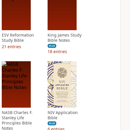
ESV Reformation
King James Study
Study Bible
Bible Notes
21
entries
PLUS
18
entries
NASB Charles F.
NIV Application
Stanley Life
Bible
Principles Bible
PLUS
Notes
6
entries