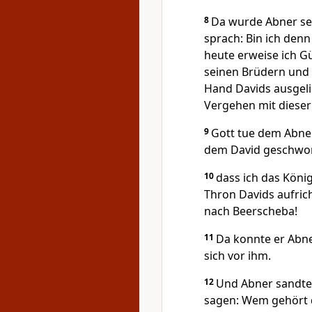
8
Da wurde Abner se
sprach: Bin ich denn
heute erweise ich G
seinen Brüdern und a
Hand Davids ausgeli
Vergehen mit dieser
9
Gott tue dem Abner
dem David geschwor
10
dass ich das Kön
Thron Davids aufrich
nach Beerscheba!
11
Da konnte er Abne
sich vor ihm.
12
Und Abner sandte 
sagen: Wem gehört d