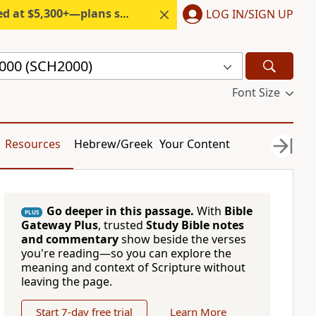
300+—plans start under $6/month.
LOG IN/SIGN UP
2000 (SCH2000)
Font Size
Resources
Hebrew/Greek
Your Content
Go deeper in this passage.
With
Bible
PLUS
Gateway Plus
, trusted
Study Bible notes
and commentary
show beside the verses
you're reading—so you can explore the
meaning and context of Scripture without
leaving the page.
Start 7-day free trial
Learn More