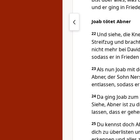
und er ging in Friede
Joab tötet Abner
22
Und siehe, die Kn
Streifzug und brach
nicht mehr bei David
sodass er in Friede
23
Als nun Joab mit 
Abner, der Sohn Ner
entlassen, sodass er
24
Da ging Joab zum 
Siehe, Abner ist zu
lassen, dass er gehe
25
Du kennst doch A
dich zu überlisten 
erkennen und alles 