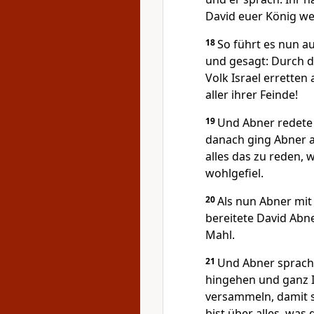
David euer König we
18
So führt es nun a
und gesagt: Durch d
Volk Israel erretten
aller ihrer Feinde!
19
Und Abner redete 
danach ging Abner a
alles das zu reden,
wohlgefiel.
20
Als nun Abner mi
bereitete David Abn
Mahl.
21
Und Abner sprach 
hingehen und ganz I
versammeln, damit s
bist über alles, was