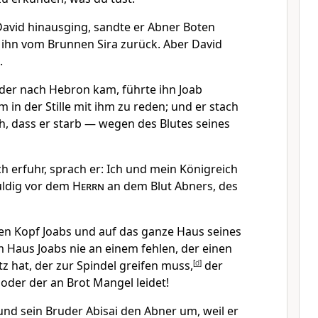
David hinausging, sandte er Abner Boten
n ihn vom Brunnen Sira zurück. Aber David
.
der nach Hebron kam, führte ihn Joab
um in der Stille mit ihm zu reden; und er stach
h, dass er starb — wegen des Blutes seines
h erfuhr, sprach er: Ich und mein Königreich
uldig vor dem
Herrn
an dem Blut Abners, des
 den Kopf Joabs und auf das ganze Haus seines
im Haus Joabs nie an einem fehlen, der einen
z hat, der zur Spindel greifen muss,
[
d
]
der
 oder der an Brot Mangel leidet!
und sein Bruder Abisai den Abner um, weil er