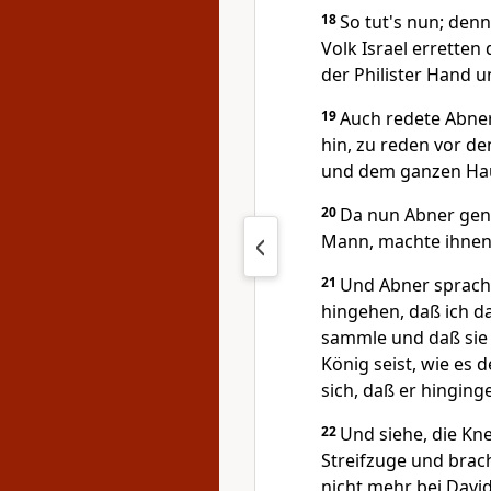
18
So tut's nun; denn
Volk Israel erretten
der Philister Hand u
19
Auch redete Abne
hin, zu reden vor de
und dem ganzen Hau
20
Da nun Abner gen
Mann, machte ihnen 
21
Und Abner sprach 
hingehen, daß ich d
sammle und daß sie 
König seist, wie es 
sich, daß er hinging
22
Und siehe, die Kn
Streifzuge und brac
nicht mehr bei David