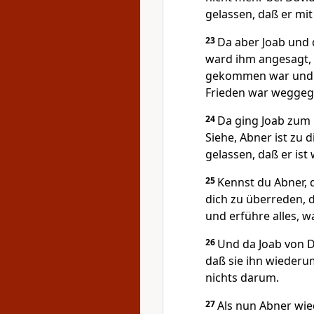
gelassen, daß er mi
23
Da aber Joab und
ward ihm angesagt, 
gekommen war und ha
Frieden war wegge
24
Da ging Joab zum 
Siehe, Abner ist zu
gelassen, daß er is
25
Kennst du Abner, 
dich zu überreden, 
und erführe alles, w
26
Und da Joab von D
daß sie ihn wiederu
nichts darum.
27
Als nun Abner wie