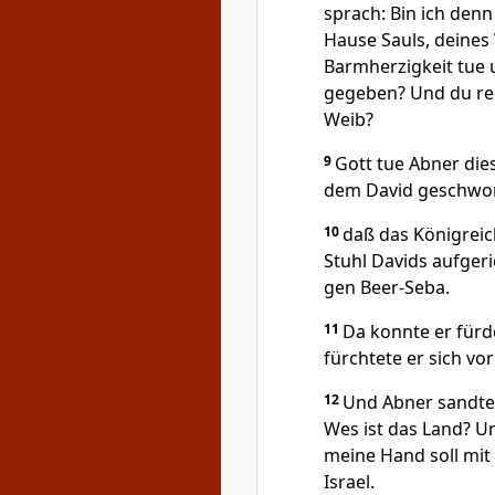
sprach: Bin ich den
Hause Sauls, deines
Barmherzigkeit tue 
gegeben? Und du rec
Weib?
9
Gott tue Abner die
dem David geschwor
10
daß das Königrei
Stuhl Davids aufgeri
gen Beer-Seba.
11
Da konnte er fürd
fürchtete er sich vor
12
Und Abner sandte 
Wes ist das Land? U
meine Hand soll mit 
Israel.