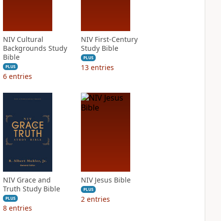
NIV Cultural
NIV First-Century
Backgrounds Study
Study Bible
Bible
PLUS
13
entries
PLUS
6
entries
NIV Grace and
NIV Jesus Bible
Truth Study Bible
PLUS
2
entries
PLUS
8
entries