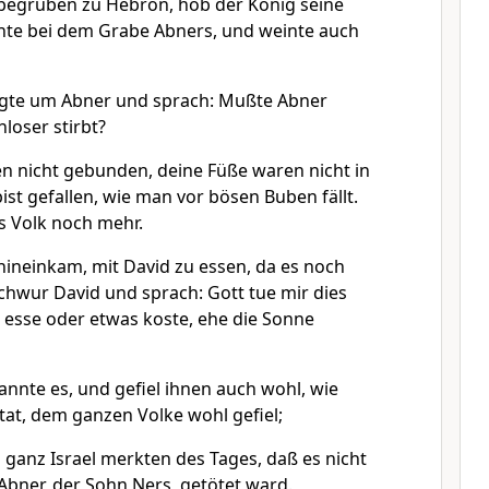
begruben zu Hebron, hob der König seine
nte bei dem Grabe Abners, und weinte auch
agte um Abner und sprach: Mußte Abner
hloser stirbt?
 nicht gebunden, deine Füße waren nicht in
bist gefallen, wie man vor bösen Buben fällt.
s Volk noch mehr.
 hineinkam, mit David zu essen, da es noch
chwur David und sprach: Gott tue mir dies
t esse oder etwas koste, ehe die Sonne
annte es, und gefiel ihnen auch wohl, wie
 tat, dem ganzen Volke wohl gefiel;
 ganz Israel merkten des Tages, daß es nicht
Abner, der Sohn Ners, getötet ward.