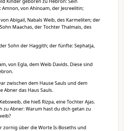
id Kinder geboren zu Hebron: Sein
 Amnon, von Ahinoam, der Jesreelitin;
 von Abigail, Nabals Weib, des Karmeliten; der
r Sohn Maachas, der Tochter Thalmais, des
 der Sohn der Haggith; der fünfte: Sephatja,
eam, von Egla, dem Weib Davids. Diese sind
ebron.
t war zwischen dem Hause Sauls und dem
te Abner das Haus Sauls.
Kebsweib, die hieß Rizpa, eine Tochter Ajas.
h zu Abner: Warum hast du dich getan zu
weib?
 zornig über die Worte Is-Boseths und