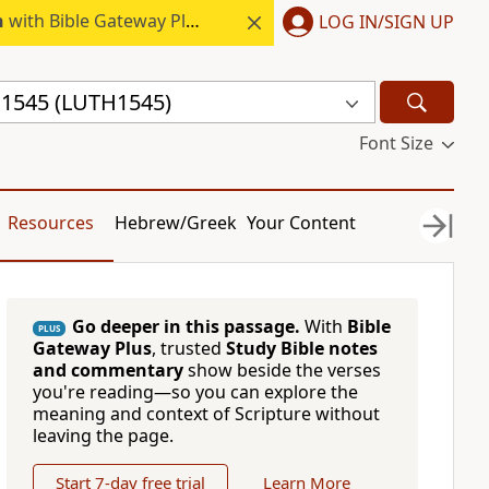
h
with Bible Gateway Plus.
LOG IN/SIGN UP
l 1545 (LUTH1545)
Font Size
Resources
Hebrew/Greek
Your Content
Go deeper in this passage.
With
Bible
PLUS
Gateway Plus
, trusted
Study Bible notes
and commentary
show beside the verses
you're reading—so you can explore the
meaning and context of Scripture without
leaving the page.
Start 7-day free trial
Learn More