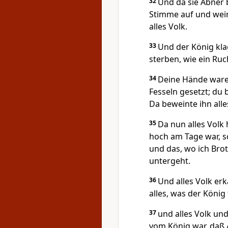
32
Und da sie Abner 
Stimme auf und wei
alles Volk.
33
Und der König kl
sterben, wie ein Ruc
34
Deine Hände waren
Fesseln gesetzt; du 
Da beweinte ihn alle
35
Da nun alles Volk
hoch am Tage war, s
und das, wo ich Bro
untergeht.
36
Und alles Volk erk
alles, was der König
37
und alles Volk und
vom König war, daß 