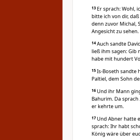
13
Er sprach: Wohl, i
bitte ich von dir, d
denn zuvor Michal, 
Angesicht zu sehen.
14
Auch sandte David
ließ ihm sagen: Gib 
habe mit hundert Vor
15
Is-Boseth sandte 
Paltiel, dem Sohn des
16
Und ihr Mann ging 
Bahurim. Da sprach 
er kehrte um.
17
Und Abner hatte e
sprach: Ihr habt sch
König wäre über euc