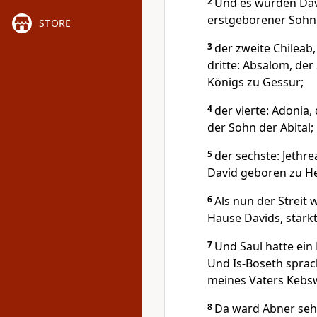
2
Und es wurden Dav
erstgeborener Sohn:
STORE
3
der zweite Chileab,
dritte: Absalom, de
Königs zu Gessur;
4
der vierte: Adonia,
der Sohn der Abital;
5
der sechste: Jethr
David geboren zu H
6
Als nun der Strei
Hause Davids, stärk
7
Und Saul hatte ein 
Und Is-Boseth sprac
meines Vaters Kebs
8
Da ward Abner sehr