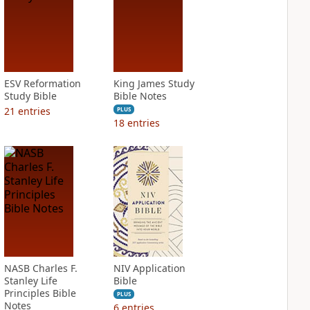
ESV Reformation
King James Study
Study Bible
Bible Notes
21
entries
PLUS
18
entries
NASB Charles F.
NIV Application
Stanley Life
Bible
Principles Bible
PLUS
Notes
6
entries