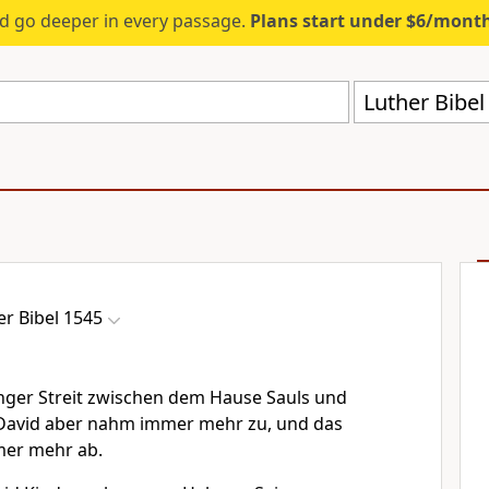
d go deeper in every passage.
Plans start under $6/mont
Luther Bibe
er Bibel 1545
anger Streit zwischen dem Hause Sauls und
David aber nahm immer mehr zu, und das
er mehr ab.