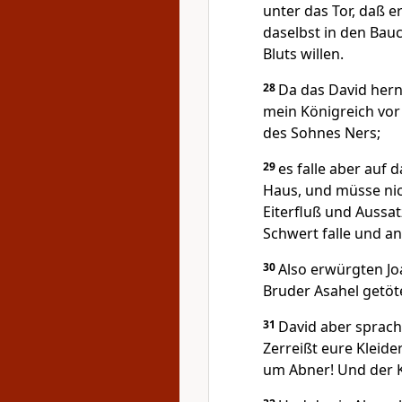
unter das Tor, daß e
daselbst in den Bauc
Bluts willen.
28
Da das David hern
mein Königreich vor
des Sohnes Ners;
29
es falle aber auf 
Haus, und müsse nic
Eiterfluß und Aussa
Schwert falle und a
30
Also erwürgten Jo
Bruder Asahel getöte
31
David aber sprach
Zerreißt eure Kleide
um Abner! Und der 