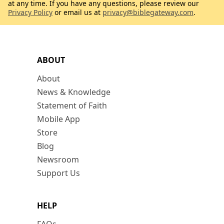
at any time. If you have any questions, please review our
Privacy Policy
or email us at
privacy@biblegateway.com
.
ABOUT
About
News & Knowledge
Statement of Faith
Mobile App
Store
Blog
Newsroom
Support Us
HELP