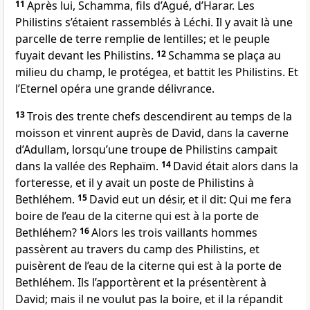
11
Après lui, Schamma, fils d’Agué, d’Harar. Les
Philistins s’étaient rassemblés à Léchi. Il y avait là une
parcelle de terre remplie de lentilles; et le peuple
fuyait devant les Philistins.
12
Schamma se plaça au
milieu du champ, le protégea, et battit les Philistins. Et
l’Eternel opéra une grande délivrance.
13
Trois des trente chefs descendirent au temps de la
moisson et vinrent auprès de David, dans la caverne
d’Adullam, lorsqu’une troupe de Philistins campait
dans la vallée des Rephaïm.
14
David était alors dans la
forteresse, et il y avait un poste de Philistins à
Bethléhem.
15
David eut un désir, et il dit: Qui me fera
boire de l’eau de la citerne qui est à la porte de
Bethléhem?
16
Alors les trois vaillants hommes
passèrent au travers du camp des Philistins, et
puisèrent de l’eau de la citerne qui est à la porte de
Bethléhem. Ils l’apportèrent et la présentèrent à
David; mais il ne voulut pas la boire, et il la répandit