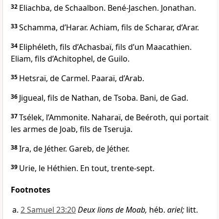
32
Eliachba, de Schaalbon. Bené-Jaschen. Jonathan.
33
Schamma, d’Harar. Achiam, fils de Scharar, d’Arar.
34
Eliphéleth, fils d’Achasbaï, fils d’un Maacathien.
Eliam, fils d’Achitophel, de Guilo.
35
Hetsraï, de Carmel. Paaraï, d’Arab.
36
Jigueal, fils de Nathan, de Tsoba. Bani, de Gad.
37
Tsélek, l’Ammonite. Naharaï, de Beéroth, qui portait
les armes de Joab, fils de Tseruja.
38
Ira, de Jéther. Gareb, de Jéther.
39
Urie, le Héthien. En tout, trente-sept.
Footnotes
2 Samuel 23:20
Deux lions de Moab,
héb.
ariel;
litt.