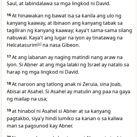
Saul, at labindalawa sa mga lingkod ni David.
16
At hinawakan ng bawat isa sa kanila ang ulo ng
kanyang kaaway, at ibinaon ang kanyang tabak sa
tagiliran ng kanyang kaaway; kaya't sama-sama silang
nabuwal. Kaya't ang lugar na iyon ay tinatawag na
Helcatasurim
[
a
]
na nasa Gibeon.
17
At ang labanan ay naging matindi nang araw na
iyon. Si Abner at ang mga lalaki ng Israel ay natalo sa
harap ng mga lingkod ni David.
18
At naroon ang tatlong anak ni Zeruia, sina Joab,
Abisai at Asahel. Si Asahel ay matulin ang paa na gaya
ng mailap na usa;
19
at hinabol ni Asahel si Abner at sa kanyang
pagtakbo, siya'y hindi lumiko sa kanan o sa kaliwa
man sa pagsunod kay Abner.