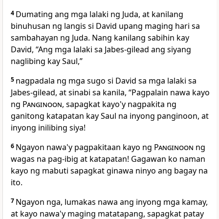
4
Dumating
ang mga lalaki ng Juda, at kanilang
binuhusan ng langis si David upang maging hari sa
sambahayan ng Juda. Nang kanilang sabihin kay
David, “Ang mga lalaki sa Jabes-gilead ang siyang
naglibing kay Saul,”
5
nagpadala ng mga sugo si David sa mga lalaki sa
Jabes-gilead, at sinabi sa kanila, “Pagpalain nawa kayo
ng
Panginoon
, sapagkat kayo'y nagpakita ng
ganitong katapatan kay Saul na inyong panginoon, at
inyong inilibing siya!
6
Ngayon nawa'y pagpakitaan kayo ng
Panginoon
ng
wagas na pag-ibig at katapatan! Gagawan ko naman
kayo ng mabuti sapagkat ginawa ninyo ang bagay na
ito.
7
Ngayon nga, lumakas nawa ang inyong mga kamay,
at kayo nawa'y maging matatapang, sapagkat patay