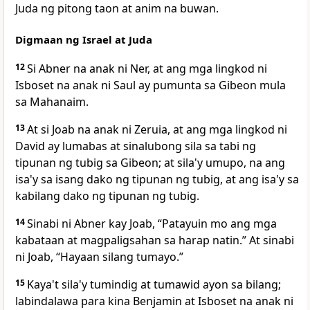
Juda ng pitong taon at anim na buwan.
Digmaan ng Israel at Juda
12
Si Abner na anak ni Ner, at ang mga lingkod ni
Isboset na anak ni Saul ay pumunta sa Gibeon mula
sa Mahanaim.
13
At si Joab na anak ni Zeruia, at ang mga lingkod ni
David ay lumabas at sinalubong sila sa tabi ng
tipunan ng tubig sa Gibeon; at sila'y umupo, na ang
isa'y sa isang dako ng tipunan ng tubig, at ang isa'y sa
kabilang dako ng tipunan ng tubig.
14
Sinabi ni Abner kay Joab, “Patayuin mo ang mga
kabataan at magpaligsahan sa harap natin.” At sinabi
ni Joab, “Hayaan silang tumayo.”
15
Kaya't sila'y tumindig at tumawid ayon sa bilang;
labindalawa para kina Benjamin at Isboset na anak ni