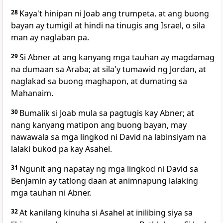
28
Kaya't hinipan ni Joab ang trumpeta, at ang buong
bayan ay tumigil at hindi na tinugis ang Israel, o sila
man ay naglaban pa.
29
Si Abner at ang kanyang mga tauhan ay magdamag
na dumaan sa Araba; at sila'y tumawid ng Jordan, at
naglakad sa buong maghapon, at dumating sa
Mahanaim.
30
Bumalik si Joab mula sa pagtugis kay Abner; at
nang kanyang matipon ang buong bayan, may
nawawala sa mga lingkod ni David na labinsiyam na
lalaki bukod pa kay Asahel.
31
Ngunit ang napatay ng mga lingkod ni David sa
Benjamin ay tatlong daan at animnapung lalaking
mga tauhan ni Abner.
32
At kanilang kinuha si Asahel at inilibing siya sa