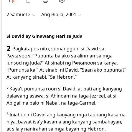
2 Samuel 2
Ang Biblia, 2001
Si David ay Ginawang Hari sa Juda
2
Pagkatapos nito, sumangguni si David sa
Panginoon
, “Pupunta ba ako sa alinman sa mga
lunsod ng Juda?” At sinabi ng
Panginoon
sa kanya,
“Pumunta ka.” At sinabi ni David, “Saan ako pupunta?”
At kanyang sinabi, “Sa Hebron.”
2
Kaya't
pumunta roon si David, at pati ang kanyang
dalawang asawa, si Ahinoam na taga-Jezreel, at si
Abigail na balo ni Nabal, na taga-Carmel.
3
Iniahon ni David ang kanyang mga tauhang kasama
niya, bawat isa'y kasama ang kanyang sambahayan;
at sila'y nanirahan sa mga bayan ng Hebron.