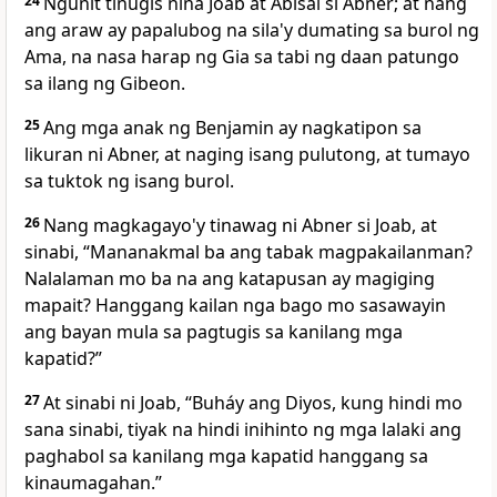
24
Ngunit tinugis nina Joab at Abisai si Abner; at nang
ang araw ay papalubog na sila'y dumating sa burol ng
Ama, na nasa harap ng Gia sa tabi ng daan patungo
sa ilang ng Gibeon.
25
Ang mga anak ng Benjamin ay nagkatipon sa
likuran ni Abner, at naging isang pulutong, at tumayo
sa tuktok ng isang burol.
26
Nang magkagayo'y tinawag ni Abner si Joab, at
sinabi, “Mananakmal ba ang tabak magpakailanman?
Nalalaman mo ba na ang katapusan ay magiging
mapait? Hanggang kailan nga bago mo sasawayin
ang bayan mula sa pagtugis sa kanilang mga
kapatid?”
27
At sinabi ni Joab, “Buháy ang Diyos, kung hindi mo
sana sinabi, tiyak na hindi inihinto ng mga lalaki ang
paghabol sa kanilang mga kapatid hanggang sa
kinaumagahan.”