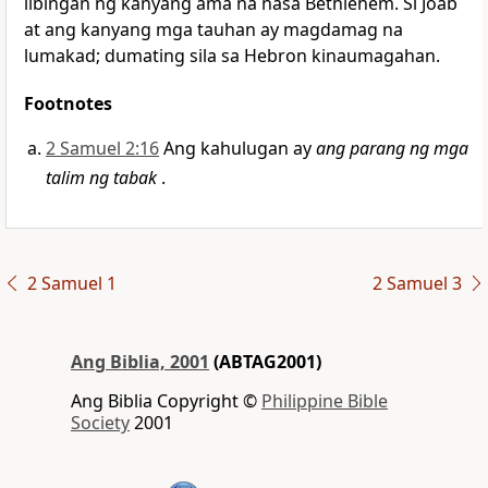
libingan ng kanyang ama na nasa Bethlehem. Si Joab
at ang kanyang mga tauhan ay magdamag na
lumakad; dumating sila sa Hebron kinaumagahan.
Footnotes
2 Samuel 2:16
Ang kahulugan ay
ang parang ng mga
talim ng tabak
.
2 Samuel 1
2 Samuel 3
Ang Biblia, 2001
(ABTAG2001)
Ang Biblia Copyright ©
Philippine Bible
Society
2001