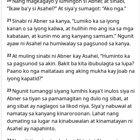
20
Nang magkagayo'y lumingon si Abner, at sinabi,
“Ikaw ba'y si Asahel?” At siya'y sumagot: “Ako nga.”
21
Sinabi ni Abner sa kanya, “Lumiko ka sa iyong
kanan o sa iyong kaliwa, at hulihin mo ang isa sa mga
kabataan, at kunin mo ang kanyang samsam.” Ngunit
ayaw ni Asahel na humiwalay sa pagsunod sa kanya.
22
At muling sinabi ni Abner kay Asahel, “Huminto ka
sa pagsunod sa akin. Bakit ba kita ibubulagta sa lupa?
Paano ko nga maitataas ang aking mukha kay Joab na
iyong kapatid?”
23
Ngunit tumanggi siyang lumihis kaya't inulos siya ni
Abner sa tiyan sa pamamagitan ng dulo ng sibat, at
ang sibat ay naglagos sa likod niya. Siya'y nabuwal at
namatay sa kanyang kinaroroonan. Lahat nang
dumating sa lugar na kinabuwalan at kinamatayan ni
Asahel ay napahinto.