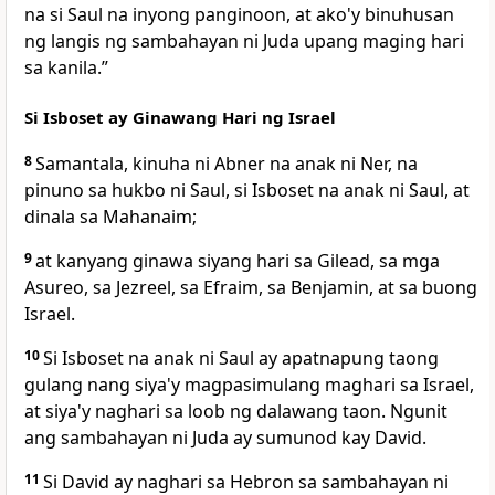
na si Saul na inyong panginoon, at ako'y binuhusan
ng langis ng sambahayan ni Juda upang maging hari
sa kanila.”
Si Isboset ay Ginawang Hari ng Israel
8
Samantala, kinuha ni Abner na anak ni Ner, na
pinuno sa hukbo ni Saul, si Isboset na anak ni Saul, at
dinala sa Mahanaim;
9
at kanyang ginawa siyang hari sa Gilead, sa mga
Asureo, sa Jezreel, sa Efraim, sa Benjamin, at sa buong
Israel.
10
Si Isboset na anak ni Saul ay apatnapung taong
gulang nang siya'y magpasimulang maghari sa Israel,
at siya'y naghari sa loob ng dalawang taon. Ngunit
ang sambahayan ni Juda ay sumunod kay David.
11
Si David ay naghari sa Hebron sa sambahayan ni