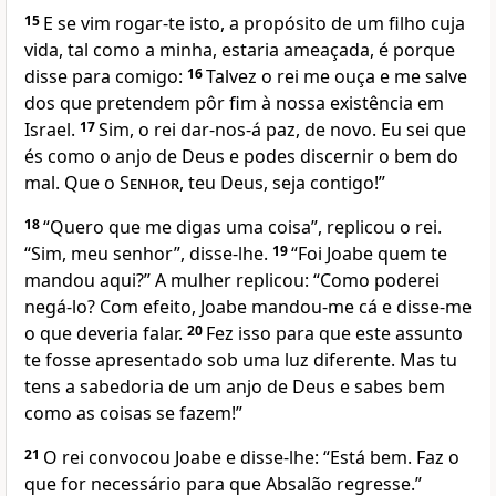
15
E se vim rogar-te isto, a propósito de um filho cuja
vida, tal como a minha, estaria ameaçada, é porque
disse para comigo:
16
Talvez o rei me ouça e me salve
dos que pretendem pôr fim à nossa existência em
Israel.
17
Sim, o rei dar-nos-á paz, de novo. Eu sei que
és como o anjo de Deus e podes discernir o bem do
mal. Que o
Senhor
, teu Deus, seja contigo!”
18
“Quero que me digas uma coisa”, replicou o rei.
“Sim, meu senhor”, disse-lhe.
19
“Foi Joabe quem te
mandou aqui?” A mulher replicou: “Como poderei
negá-lo? Com efeito, Joabe mandou-me cá e disse-me
o que deveria falar.
20
Fez isso para que este assunto
te fosse apresentado sob uma luz diferente. Mas tu
tens a sabedoria de um anjo de Deus e sabes bem
como as coisas se fazem!”
21
O rei convocou Joabe e disse-lhe: “Está bem. Faz o
que for necessário para que Absalão regresse.”