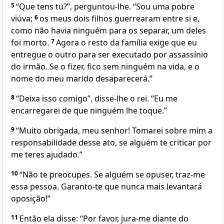
5
“Que tens tu?”, perguntou-lhe. “Sou uma pobre
viúva;
6
os meus dois filhos guerrearam entre si e,
como não havia ninguém para os separar, um deles
foi morto.
7
Agora o resto da família exige que eu
entregue o outro para ser executado por assassínio
do irmão. Se o fizer, fico sem ninguém na vida, e o
nome do meu marido desaparecerá.”
8
“Deixa isso comigo”, disse-lhe o rei. “Eu me
encarregarei de que ninguém lhe toque.”
9
“Muito obrigada, meu senhor! Tomarei sobre mim a
responsabilidade desse ato, se alguém te criticar por
me teres ajudado.”
10
“Não te preocupes. Se alguém se opuser, traz-me
essa pessoa. Garanto-te que nunca mais levantará
oposição!”
11
Então ela disse: “Por favor, jura-me diante do