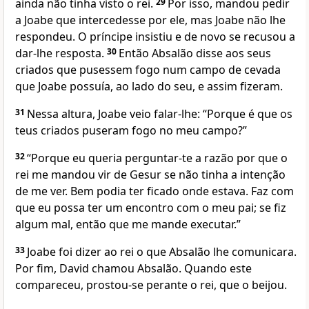
ainda não tinha visto o rei.
29
Por isso, mandou pedir
a Joabe que intercedesse por ele, mas Joabe não lhe
respondeu. O príncipe insistiu e de novo se recusou a
dar-lhe resposta.
30
Então Absalão disse aos seus
criados que pusessem fogo num campo de cevada
que Joabe possuía, ao lado do seu, e assim fizeram.
31
Nessa altura, Joabe veio falar-lhe: “Porque é que os
teus criados puseram fogo no meu campo?”
32
“Porque eu queria perguntar-te a razão por que o
rei me mandou vir de Gesur se não tinha a intenção
de me ver. Bem podia ter ficado onde estava. Faz com
que eu possa ter um encontro com o meu pai; se fiz
algum mal, então que me mande executar.”
33
Joabe foi dizer ao rei o que Absalão lhe comunicara.
Por fim, David chamou Absalão. Quando este
compareceu, prostou-se perante o rei, que o beijou.