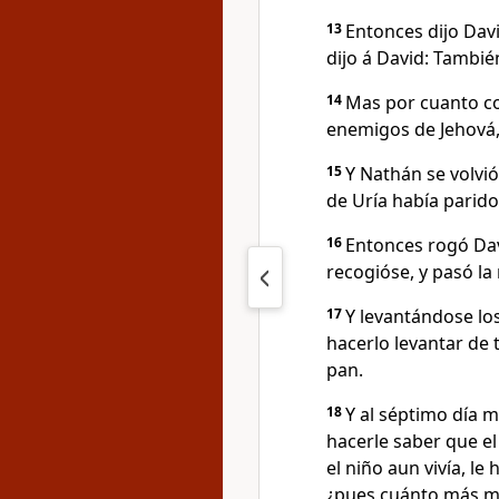
13
Entonces dijo Dav
dijo á David: Tambié
14
Mas por cuanto co
enemigos de Jehová, 
15
Y Nathán se volvió
de Uría había parid
16
Entonces rogó Davi
recogióse, y pasó la
17
Y levantándose los
hacerlo levantar de t
pan.
18
Y al séptimo día m
hacerle saber que el
el niño aun vivía, le
¿pues cuánto más mal