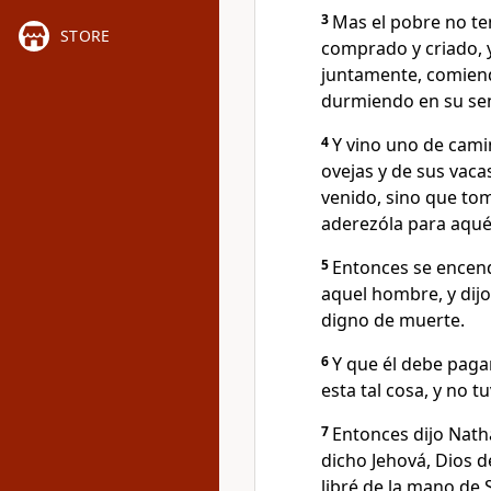
3
Mas el pobre no te
STORE
comprado y criado, y
juntamente, comiend
durmiendo en su seno
4
Y vino uno de cami
ovejas y de sus vaca
venido, sino que to
aderezóla para aquél
5
Entonces se encend
aquel hombre, y dijo
digno de muerte.
6
Y que él debe paga
esta tal cosa, y no t
7
Entonces dijo Nath
dicho Jehová, Dios de
libré de la mano de 