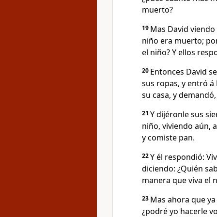
muerto?
19
Mas David viendo á
niño era muerto; por
el niño? Y ellos res
20
Entonces David se 
sus ropas, y entró á
su casa, y demandó, 
21
Y dijéronle sus si
niño, viviendo aún, 
y comiste pan.
22
Y él respondió: Vi
diciendo: ¿Quién sa
manera que viva el 
23
Mas ahora que ya 
¿podré yo hacerle vol