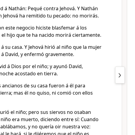
id á Nathán: Pequé contra Jehová. Y Nathán
n Jehová ha remitido tu pecado: no morirás.
n este negocio hiciste blasfemar á los
el hijo que te ha nacido morirá ciertamente.
 á su casa. Y Jehová hirió al niño que la mujer
o á David, y enfermó gravemente.
d á Dios por el niño; y ayunó David,
 noche acostado en tierra.
 ancianos de su casa fueron á él para
ierra; mas él no quiso, ni comió con ellos
urió el niño; pero sus siervos no osaban
 niño era muerto, diciendo entre sí: Cuando
 hablábamos, y no quería oir nuestra voz:
 le hará, si le dijéremos que el niño es