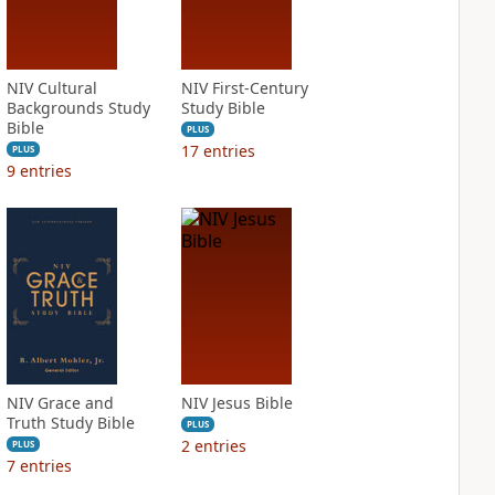
NIV Cultural
NIV First-Century
Backgrounds Study
Study Bible
Bible
PLUS
17
entries
PLUS
9
entries
NIV Grace and
NIV Jesus Bible
Truth Study Bible
PLUS
2
entries
PLUS
7
entries