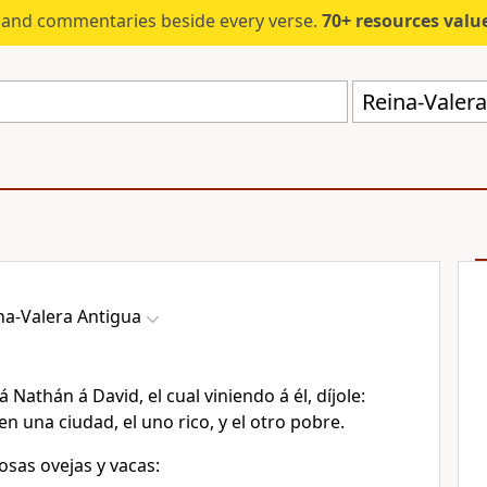
s and commentaries beside every verse.
70+ resources valued at $5,
Reina-Valera
na-Valera Antigua
 Nathán á David, el cual viniendo á él, díjole:
 una ciudad, el uno rico, y el otro pobre.
osas ovejas y vacas: