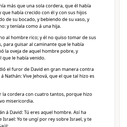
nía más que una sola cordera, que él había
 que había crecido con él y con sus hijos
o de su bocado, y bebiendo de su vaso, y
: y teníala como á una hija.
no al hombre rico; y él no quiso tomar de sus
s, para guisar al caminante que le había
mó la oveja de aquel hombre pobre, y
 que le había venido.
ió el furor de David en gran manera contra
 á Nathán: Vive Jehová, que el que tal hizo es
r la cordera con cuatro tantos, porque hizo
uvo misericordia.
án á David: Tú eres aquel hombre. Así ha
 Israel: Yo te ungí por rey sobre Israel, y te
Saúl;