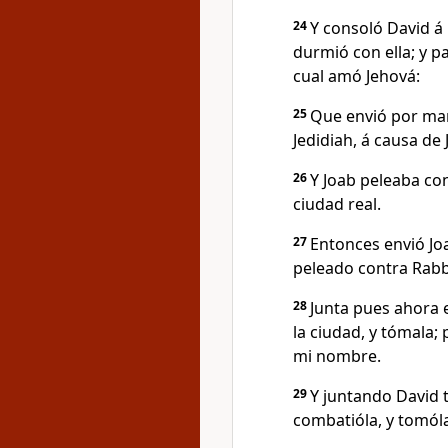
24
Y consoló David á 
durmió con ella; y p
cual amó Jehová:
25
Que envió por ma
Jedidiah, á causa de 
26
Y Joab peleaba co
ciudad real.
27
Entonces envió Jo
peleado contra Rabb
28
Junta pues ahora 
la ciudad, y tómala;
mi nombre.
29
Y juntando David 
combatióla, y tomól