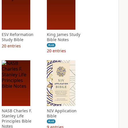
ESV Reformation
King James Study
Study Bible
Bible Notes
20
entries
PLUS
20
entries
NASB Charles F.
NIV Application
Stanley Life
Bible
Principles Bible
PLUS
Notes
9
entries