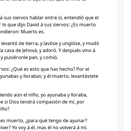
 sus siervos hablar entre sí, entendió que el
 lo que dijo David á sus siervos: ¿Es muerto
pondieron: Muerto es.
levantó de tierra, y lavóse y ungióse, y mudó
 la casa de Jehová, y adoró. Y después vino á
y pusiéronle pan, y comió.
ervos: ¿Qué es esto que has hecho? Por el
ayunabas y llorabas; y él muerto, levantástete
viendo aún el niño, yo ayunaba y lloraba,
be si Dios tendrá compasión de mí, por
niño?
es muerto, ¿para qué tengo de ayunar?
ver? Yo voy á él, mas él no volverá á mí.