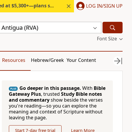
300+—plans start under $6/month.
LOG IN/SIGN UP
 Antigua (RVA)
Font Size
Resources
Hebrew/Greek
Your Content
Go deeper in this passage.
With
Bible
PLUS
Gateway Plus
, trusted
Study Bible notes
and commentary
show beside the verses
you're reading—so you can explore the
meaning and context of Scripture without
leaving the page.
Start 7-day free trial
Learn More