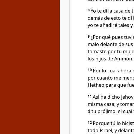
8
Yo te dí la casa de 
demás de esto te dí l
yo te añadiré tales y
9
¿Por qué pues tuvis
malo delante de sus 
tomaste por tu mujer
los hijos de Ammón.
10
Por lo cual ahora 
por cuanto me menos
Hetheo para que fue
11
Así ha dicho Jehov
misma casa, y tomaré
á tu prójimo, el cual
12
Porque tú lo hicis
todo Israel, y delante