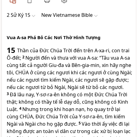
2 Sử Ký 15
New Vietnamese Bible
Vua A-sa Phá Bỏ Các Nơi Thờ Hình Tượng
15
Thần của Đức Chúa Trời đến trên A-xa-ri, con trai
Ô-đết;
2
Người đến và thưa với vua A-sa: “Tâu vua A-sa
cùng tất cả người Giu-đa và Bên-gia-min, xin hãy nghe
tôi,
CHÚA
ở cùng các ngươi khi các ngươi ở cùng Ngài;
nếu các ngươi tìm kiếm Ngài, các ngươi sẽ gặp được;
nếu các ngươi từ bỏ Ngài, Ngài sẽ từ bỏ các ngươi.
3
Đã lâu nay, Y-sơ-ra-ên không có một Đức Chúa Trời
thật; không có thầy tế lễ dạy dỗ, cũng không có Kinh
Luật.
4
Nhưng trong khi hoạn nạn, họ quay trở lại
cùng
CHÚA
, Đức Chúa Trời của Y-sơ-ra-ên, tìm kiếm
Ngài và Ngài cho họ gặp được.
5
Vào thời ấy việc đi lại
không được an toàn vì dân cư trong các xứ bị loạn lạc