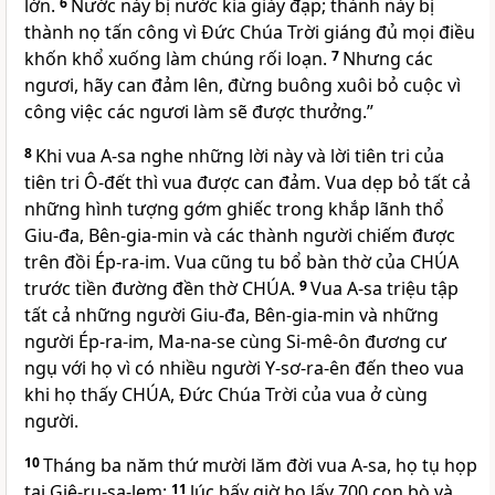
lớn.
6
Nước này bị nước kia giày đạp; thành này bị
thành nọ tấn công vì Đức Chúa Trời giáng đủ mọi điều
khốn khổ xuống làm chúng rối loạn.
7
Nhưng các
ngươi, hãy can đảm lên, đừng buông xuôi bỏ cuộc vì
công việc các ngươi làm sẽ được thưởng.”
8
Khi vua A-sa nghe những lời này và lời tiên tri của
tiên tri Ô-đết thì vua được can đảm. Vua dẹp bỏ tất cả
những hình tượng gớm ghiếc trong khắp lãnh thổ
Giu-đa, Bên-gia-min và các thành người chiếm được
trên đồi Ép-ra-im. Vua cũng tu bổ bàn thờ của
CHÚA
trước tiền đường đền thờ
CHÚA
.
9
Vua A-sa triệu tập
tất cả những người Giu-đa, Bên-gia-min và những
người Ép-ra-im, Ma-na-se cùng Si-mê-ôn đương cư
ngụ với họ vì có nhiều người Y-sơ-ra-ên đến theo vua
khi họ thấy
CHÚA
, Đức Chúa Trời của vua ở cùng
người.
10
Tháng ba năm thứ mười lăm đời vua A-sa, họ tụ họp
tại Giê-ru-sa-lem;
11
lúc bấy giờ họ lấy 700 con bò và