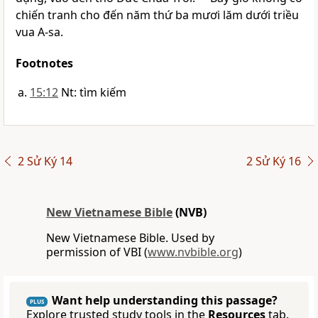
chiến tranh cho đến năm thứ ba mươi lăm dưới triều
vua A-sa.
Footnotes
15:12
Nt: tìm kiếm
2 Sử Ký 14
2 Sử Ký 16
New Vietnamese Bible
(NVB)
New Vietnamese Bible. Used by
permission of VBI (
www.nvbible.org
)
Want help understanding this passage?
PLUS
Explore trusted study tools in the
Resources
tab.