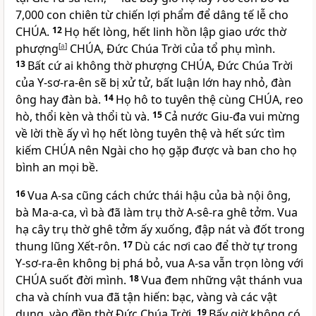
7,000 con chiên từ chiến lợi phẩm để dâng tế lễ cho
CHÚA
.
12
Họ hết lòng, hết linh hồn lập giao ước thờ
phượng
[
a
]
CHÚA
, Đức Chúa Trời của tổ phụ mình.
13
Bất cứ ai không thờ phượng
CHÚA
, Đức Chúa Trời
của Y-sơ-ra-ên sẽ bị xử tử, bất luận lớn hay nhỏ, đàn
ông hay đàn bà.
14
Họ hô to tuyên thệ cùng
CHÚA
, reo
hò, thổi kèn và thổi tù và.
15
Cả nước Giu-đa vui mừng
về lời thề ấy vì họ hết lòng tuyên thệ và hết sức tìm
kiếm
CHÚA
nên Ngài cho họ gặp được và ban cho họ
bình an mọi bề.
16
Vua A-sa cũng cách chức thái hậu của bà nội ông,
bà Ma-a-ca, vì bà đã làm trụ thờ A-sê-ra ghê tởm. Vua
hạ cây trụ thờ ghê tởm ấy xuống, đập nát và đốt trong
thung lũng Xết-rôn.
17
Dù các nơi cao để thờ tự trong
Y-sơ-ra-ên không bị phá bỏ, vua A-sa vẫn trọn lòng với
CHÚA
suốt đời mình.
18
Vua đem những vật thánh vua
cha và chính vua đã tận hiến: bạc, vàng và các vật
dụng, vào đền thờ Đức Chúa Trời.
19
Bấy giờ không có