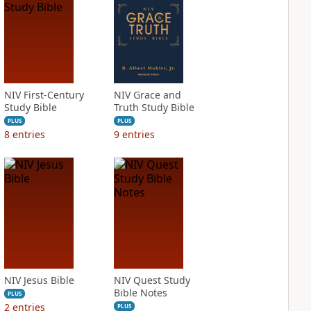
NIV First-Century
NIV Grace and
Study Bible
Truth Study Bible
PLUS
PLUS
8
entries
9
entries
NIV Jesus Bible
NIV Quest Study
Bible Notes
PLUS
2
entries
PLUS