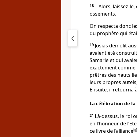
18
– Alors, laissez-le
ossements.
On respecta donc le
du prophète qui éta
19
Josias démolit aus
avaient été construits
Samarie et qui avaient
exactement comme il l
prêtres des hauts li
leurs propres autels
Ensuite, il retourna 
La célébration de la
21
Là-dessus, le roi 
en l’honneur de l’Et
ce livre de l’alliance
[
g
]