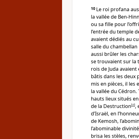
10
Le roi profana aus
la vallée de Ben-Hin
ou sa fille pour l’off
l’entrée du temple de
avaient dédiés au cul
salle du chambellan N
aussi brûler les char
se trouvaient sur la
rois de Juda avaient
bâtis dans les deux p
mis en pièces, il les 
la vallée du Cédron.
hauts lieux situés e
de la Destruction
[
d
]
,
d’Israël, en l’honneu
de Kemosh, l’abomin
l’abominable divinit
brisa les stèles, ren