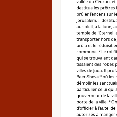
vallée du Cédron, et
destitua les prêtres 
brûler l’encens sur l
Jérusalem. Il destitu
au soleil, à la lune, 
temple de l’Eternel 
transporter hors de 
brûla et le réduisit 
commune.
7
Le roi f
qui se trouvaient da
tissaient des robes
villes de Juda. Il pr
Beer-Sheva
[
c
]
où les p
démolir les sanctuair
particulier celui qui 
gouverneur de la vill
porte de la ville.
9
On
d’officier à l’autel d
autorisés à manger d