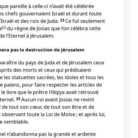
ue pareille à celle-ci n’avait été célébrée
es chefs gouvernaient Israël et durant toute
’Israël et des rois de Juda.
23
Ce fut seulement
e
[
h
]
du règne de Josias que l’on célébra cette
e l’Eternel à Jérusalem.
era pas la destruction de Jérusalem
isparaître du pays de Juda et de Jérusalem ceux
sprits des morts et ceux qui prédisaient
uire les statuettes sacrées, les idoles et tous les
e païens, pour faire respecter les articles de
le livre que le prêtre Hilqiya avait retrouvé
Eternel.
25
Aucun roi avant Josias ne revint
l de tout son cœur, de tout son être et de
 observant toute la Loi de Moïse ; et après lui,
de semblable.
nel n’abandonna pas la grande et ardente