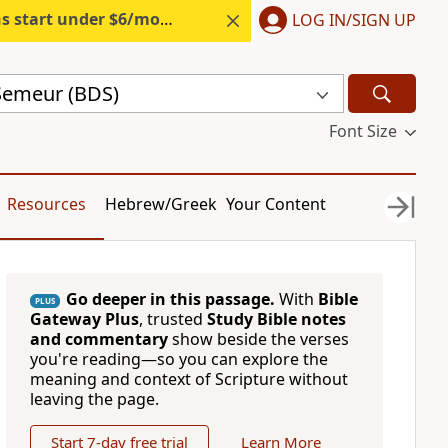
s start under $6/month.
Start free.
LOG IN/SIGN UP
 Semeur (BDS)
Font Size
Resources
Hebrew/Greek
Your Content
Go deeper in this passage.
With
Bible
PLUS
Gateway Plus
, trusted
Study Bible notes
and commentary
show beside the verses
you're reading—so you can explore the
meaning and context of Scripture without
leaving the page.
Start 7-day free trial
Learn More