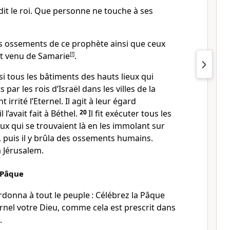
, dit le roi. Que personne ne touche à ses
s ossements de ce prophète ainsi que ceux
it venu de Samarie
[
f
]
.
si tous les bâtiments des hauts lieux qui
 par les rois d’Israël dans les villes de la
 irrité l’Eternel. Il agit à leur égard
’avait fait à Béthel.
20
Il fit exécuter tous les
eux qui se trouvaient là en les immolant sur
, puis il y brûla des ossements humains.
à Jérusalem.
 Pâque
ordonna à tout le peuple : Célébrez la Pâque
ernel votre Dieu, comme cela est prescrit dans
.