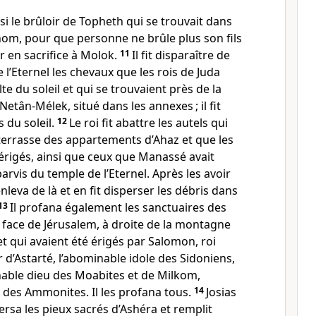
si le brûloir de Topheth qui se trouvait dans
nom, pour que personne ne brûle plus son fils
rir en sacrifice à Molok.
11
Il fit disparaître de
 l’Eternel les chevaux que les rois de Juda
te du soleil et qui se trouvaient près de la
etân-Mélek, situé dans les annexes ; il fit
s du soleil.
12
Le roi fit abattre les autels qui
 terrasse des appartements d’Ahaz et que les
 érigés, ainsi que ceux que Manassé avait
arvis du temple de l’Eternel. Après les avoir
enleva de là et en fit disperser les débris dans
13
Il profana également les sanctuaires des
n face de Jérusalem, à droite de la montagne
 et qui avaient été érigés par Salomon, roi
r d’Astarté, l’abominable idole des Sidoniens,
able dieu des Moabites et de Milkom,
é des Ammonites. Il les profana tous.
14
Josias
versa les pieux sacrés d’Ashéra et remplit