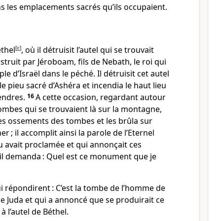
 les emplacements sacrés qu’ils occupaient.
éthel
[
e
]
, où il détruisit l’autel qui se trouvait
struit par Jéroboam, fils de Nebath, le roi qui
le d’Israël dans le péché. Il détruisit cet autel
 le pieu sacré d’Ashéra et incendia le haut lieu
cendres.
16
A cette occasion, regardant autour
s tombes qui se trouvaient là sur la montagne,
 les ossements des tombes et les brûla sur
er ; il accomplit ainsi la parole de l’Eternel
 avait proclamée et qui annonçait ces
 il demanda : Quel est ce monument que je
lui répondirent : C’est la tombe de l’homme de
de Juda et qui a annoncé que se produirait ce
à l’autel de Béthel.