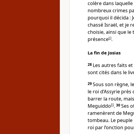
colère dans laquelle 
nombreux crimes par 
pourquoi il décida : 
chassé Israël, et je r
choisie, ainsi que le
présence
[
j
]
.
La fin de Josias
28
Les autres faits et
sont cités dans le li
29
Sous son règne, l
le roi d’Assyrie près 
barrer la route, mai
Meguiddo
[
l
]
.
30
Ses o
ramenèrent de Megui
tombeau. Le peuple du
roi par l’onction pou