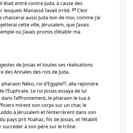
il était entré contre Juda, à cause des
lesquels Manassé l’avait irrité.
27
C’est
Je chasserai aussi Juda loin de moi, comme j’ai
ejetterai cette ville, Jérusalem, que j’avais
 temple où j’avais promis d’établir ma
 gestes de Josias et toutes ses réalisations
vre des Annales des rois de Juda.
e pharaon Néko, roi d’Egypte
[
k
]
, alla rejoindre
de l’Euphrate. Le roi Josias essaya de lui
s dans l’affrontement, le pharaon le tua à
fficiers mirent son corps sur un char, le
ddo à Jérusalem et l’enterrèrent dans son
 pays prit Yoahaz, fils de Josias, et l’établit
r succéder à son père sur le trône.