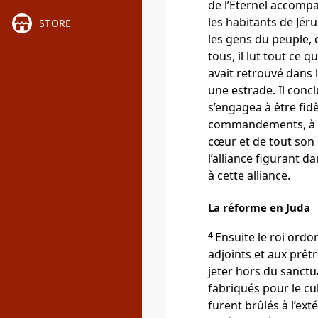
de l’Eternel accompa
les habitants de Jér
STORE
les gens du peuple, 
tous, il lut tout ce qu
avait retrouvé dans l
une estrade. Il concl
s’engagea à être fidèl
commandements, à se
cœur et de tout son 
l’alliance figurant d
à cette alliance.
La réforme en Juda
4
Ensuite le roi ordo
adjoints et aux prêtr
jeter hors du sanctua
fabriqués pour le cul
furent brûlés à l’ex