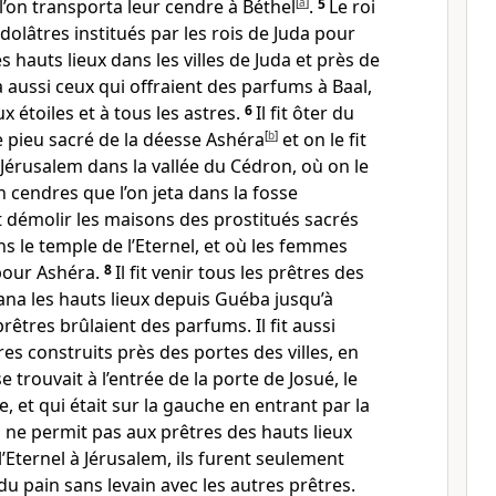
 l’on transporta leur cendre à Béthel
[
a
]
.
5
Le roi
idolâtres institués par les rois de Juda pour
es hauts lieux dans les villes de Juda et près de
a aussi ceux qui offraient des parfums à Baal,
aux étoiles et à tous les astres.
6
Il fit ôter du
le pieu sacré de la déesse Ashéra
[
b
]
et on le fit
Jérusalem dans la vallée du Cédron, où on le
en cendres que l’on jeta dans la fosse
it démolir les maisons des prostitués sacrés
ns le temple de l’Eternel, et où les femmes
 pour Ashéra.
8
Il fit venir tous les prêtres des
ofana les hauts lieux depuis Guéba jusqu’à
rêtres brûlaient des parfums. Il fit aussi
es construits près des portes des villes, en
se trouvait à l’entrée de la porte de Josué, le
e, et qui était sur la gauche en entrant par la
 ne permit pas aux prêtres des hauts lieux
e l’Eternel à Jérusalem, ils furent seulement
u pain sans levain avec les autres prêtres.