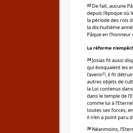
22
De fait, aucune Pâq
depuis l’époque où l
la période des rois d
la dix-huitième anné
Pâque en l’honneur d
La réforme n’empêch
24
Josias fit aussi d
qui évoquaient les e
l’avenir
[
i
]
, il fit détr
autres objets de cult
la Loi contenus dans 
dans le temple de l’
comme lui à l’Eterne
toutes ses forces, en
il n’en a point paru 
26
Néanmoins, l’Eter