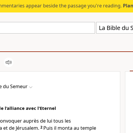
mmentaries appear beside the passage you're reading.
Plan
La Bible du
le du Semeur
 l’alliance avec l’Eternel
t convoquer auprès de lui tous les
a et de Jérusalem.
2
Puis il monta au temple