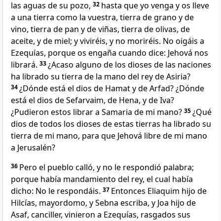
las aguas de su pozo,
32
hasta que yo venga y os lleve
a una tierra como la vuestra, tierra de grano y de
vino, tierra de pan y de viñas, tierra de olivas, de
aceite, y de miel; y viviréis, y no moriréis. No oigáis a
Ezequías, porque os engaña cuando dice: Jehová nos
librará.
33
¿Acaso alguno de los dioses de las naciones
ha librado su tierra de la mano del rey de Asiria?
34
¿Dónde está el dios de Hamat y de Arfad? ¿Dónde
está el dios de Sefarvaim, de Hena, y de Iva?
¿Pudieron estos librar a Samaria de mi mano?
35
¿Qué
dios de todos los dioses de estas tierras ha librado su
tierra de mi mano, para que Jehová libre de mi mano
a Jerusalén?
36
Pero el pueblo calló, y no le respondió palabra;
porque había mandamiento del rey, el cual había
dicho: No le respondáis.
37
Entonces Eliaquim hijo de
Hilcías, mayordomo, y Sebna escriba, y Joa hijo de
Asaf, canciller, vinieron a Ezequías, rasgados sus