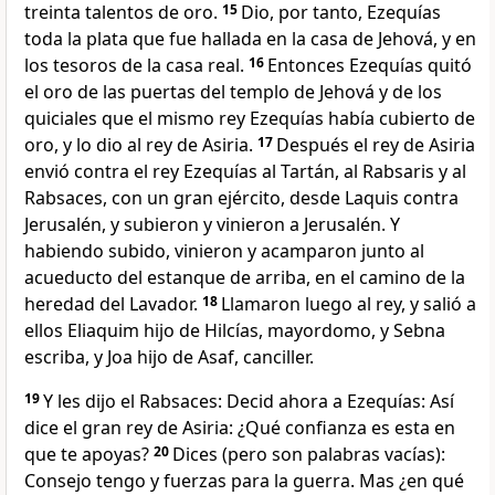
treinta talentos de oro.
15
Dio, por tanto, Ezequías
toda la plata que fue hallada en la casa de Jehová, y en
los tesoros de la casa real.
16
Entonces Ezequías quitó
el oro de las puertas del templo de Jehová y de los
quiciales que el mismo rey Ezequías había cubierto de
oro, y lo dio al rey de Asiria.
17
Después el rey de Asiria
envió contra el rey Ezequías al Tartán, al Rabsaris y al
Rabsaces, con un gran ejército, desde Laquis contra
Jerusalén, y subieron y vinieron a Jerusalén. Y
habiendo subido, vinieron y acamparon junto al
acueducto del estanque de arriba, en el camino de la
heredad del Lavador.
18
Llamaron luego al rey, y salió a
ellos Eliaquim hijo de Hilcías, mayordomo, y Sebna
escriba, y Joa hijo de Asaf, canciller.
19
Y les dijo el Rabsaces: Decid ahora a Ezequías: Así
dice el gran rey de Asiria: ¿Qué confianza es esta en
que te apoyas?
20
Dices (pero son palabras vacías):
Consejo tengo y fuerzas para la guerra. Mas ¿en qué