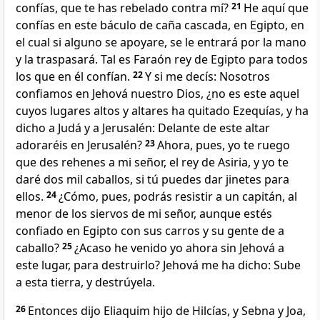
confías, que te has rebelado contra mí?
21
He aquí que
confías en este báculo de caña cascada, en Egipto, en
el cual si alguno se apoyare, se le entrará por la mano
y la traspasará. Tal es Faraón rey de Egipto para todos
los que en él confían.
22
Y si me decís: Nosotros
confiamos en Jehová nuestro Dios, ¿no es este aquel
cuyos lugares altos y altares ha quitado Ezequías, y ha
dicho a Judá y a Jerusalén: Delante de este altar
adoraréis en Jerusalén?
23
Ahora, pues, yo te ruego
que des rehenes a mi señor, el rey de Asiria, y yo te
daré dos mil caballos, si tú puedes dar jinetes para
ellos.
24
¿Cómo, pues, podrás resistir a un capitán, al
menor de los siervos de mi señor, aunque estés
confiado en Egipto con sus carros y su gente de a
caballo?
25
¿Acaso he venido yo ahora sin Jehová a
este lugar, para destruirlo? Jehová me ha dicho: Sube
a esta tierra, y destrúyela.
26
Entonces dijo Eliaquim hijo de Hilcías, y Sebna y Joa,