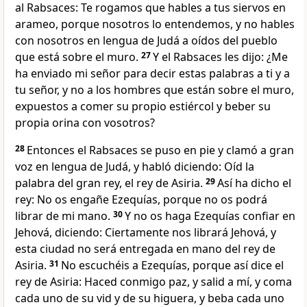
al Rabsaces: Te rogamos que hables a tus siervos en
arameo, porque nosotros lo entendemos, y no hables
con nosotros en lengua de Judá a oídos del pueblo
que está sobre el muro.
27
Y el Rabsaces les dijo: ¿Me
ha enviado mi señor para decir estas palabras a ti y a
tu señor, y no a los hombres que están sobre el muro,
expuestos a comer su propio estiércol y beber su
propia orina con vosotros?
28
Entonces el Rabsaces se puso en pie y clamó a gran
voz en lengua de Judá, y habló diciendo: Oíd la
palabra del gran rey, el rey de Asiria.
29
Así ha dicho el
rey: No os engañe Ezequías, porque no os podrá
librar de mi mano.
30
Y no os haga Ezequías confiar en
Jehová, diciendo: Ciertamente nos librará Jehová, y
esta ciudad no será entregada en mano del rey de
Asiria.
31
No escuchéis a Ezequías, porque así dice el
rey de Asiria: Haced conmigo paz, y salid a mí, y coma
cada uno de su vid y de su higuera, y beba cada uno