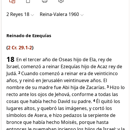
2 Reyes 18
Reina-Valera 1960
Reinado de Ezequías
(
2 Cr. 29.1-2
)
18
En el tercer año de Oseas hijo de Ela, rey de
Israel, comenzó a reinar Ezequías hijo de Acaz rey de
Judá.
2
Cuando comenzó a reinar era de veinticinco
años, y reinó en Jerusalén veintinueve años. El
nombre de su madre fue Abi hija de Zacarías.
3
Hizo lo
recto ante los ojos de Jehová, conforme a todas las
cosas que había hecho David su padre.
4
Él quitó los
lugares altos, y quebró las imágenes, y cortó los
símbolos de Asera, e hizo pedazos la serpiente de
bronce que había hecho Moisés,
porque hasta
entonces le quemaban incienso los hijos de Israel; y la