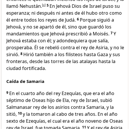
llamó Nehustán.
[
a
]
5
En Jehová Dios de Israel puso su
esperanza; ni después ni antes de él hubo otro como
él entre todos los reyes de Judá.
6
Porque siguió a
Jehová, y no se apartó de él, sino que guardó los
mandamientos que Jehová prescribió a Moisés.
7
Y
Jehová estaba con él; y adondequiera que salía,
prosperaba. Él se rebeló contra el rey de Asiria, y no le
sirvió.
8
Hirió también a los filisteos hasta Gaza y sus
fronteras, desde las torres de las atalayas hasta la
ciudad fortificada.
Caída de Samaria
9
En el cuarto año del rey Ezequías, que era el año
séptimo de Oseas hijo de Ela, rey de Israel, subió
Salmanasar rey de los asirios contra Samaria, y la
sitió,
10
y la tomaron al cabo de tres años. En el año
sexto de Ezequías, el cual era el año noveno de Oseas
rey de Israel, fue tomada Samaria.
11
Y el rey de Asiria