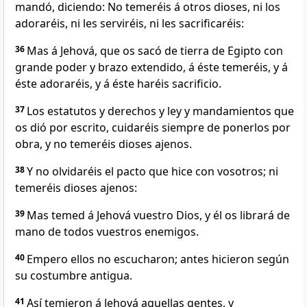
mandó, diciendo: No temeréis á otros dioses, ni los
adoraréis, ni les serviréis, ni les sacrificaréis:
36
Mas á Jehová, que os sacó de tierra de Egipto con
grande poder y brazo extendido, á éste temeréis, y á
éste adoraréis, y á éste haréis sacrificio.
37
Los estatutos y derechos y ley y mandamientos que
os dió por escrito, cuidaréis siempre de ponerlos por
obra, y no temeréis dioses ajenos.
38
Y no olvidaréis el pacto que hice con vosotros; ni
temeréis dioses ajenos:
39
Mas temed á Jehová vuestro Dios, y él os librará de
mano de todos vuestros enemigos.
40
Empero ellos no escucharon; antes hicieron según
su costumbre antigua.
41
Así temieron á Jehová aquellas gentes, y