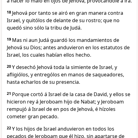
á hacer lo malo en ojos de Jehová, provocándole á ira.
18
Jehová por tanto se airó en gran manera contra
Israel, y quitólos de delante de su rostro; que no
quedó sino sólo la tribu de Judá.
19
Mas ni aun Judá guardó los mandamientos de
Jehová su Dios; antes anduvieron en los estatutos de
Israel, los cuales habían ellos hecho.
20
Y desechó Jehová toda la simiente de Israel, y
afligiólos, y entrególos en manos de saqueadores,
hasta echarlos de su presencia.
21
Porque cortó á Israel de la casa de David, y ellos se
hicieron rey á Jeroboam hijo de Nabat; y Jeroboam
rempujó á Israel de en pos de Jehová, é hízoles
cometer gran pecado.
22
Y los hijos de Israel anduvieron en todos los
pecados de Jeroboam que él hizo, sin apartarse de